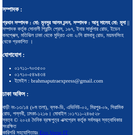
সম্পাদক :
প্রধান সম্পাদক : মো: মুনসুর আলম চন্দন, সম্পাদক : আবু সালেহ মো: মূসা
||
সম্পাদক কর্তৃক সোনালী প্রিন্টিং প্রেস, ১৬৭, ইনার সার্কুলার রোড, ইডেন
কমপ্লেক্স, মতিঝিল ঢাকা থেকে মুদ্রিত এবং ২/সি রামবাবু রোড, ময়মনসিংহ
থেকে প্রকাশিত ।
যোগাযোগ :
০১৭১১-৭০৩৫০০
০১৭১০-৫৪৯৪৩৪
ইমেইল : brahmaputraexpress@gmail.com
ঢাকা অফিস :
বাড়ী নং-১৩/১৪ (৮ম তলা), ব্লক-ডি, এভিনিউ-০২, মিরপুর-০৯, সিরামিক
রোড, পল্লবী, ঢাৎকা-১২১৬। মোবাইল :০১৭১১-২৪৬৫২৮
স্বত্ব © ২০২৪ দৈনিক ব্রহ্মপুত্র এক্সপ্রেস কর্তৃক সর্বসত্ত্ব স্বত্বাধিকার
সংরক্ষিত
কারিগরি সহযোগিতায়ঃ
Eco Verse IT