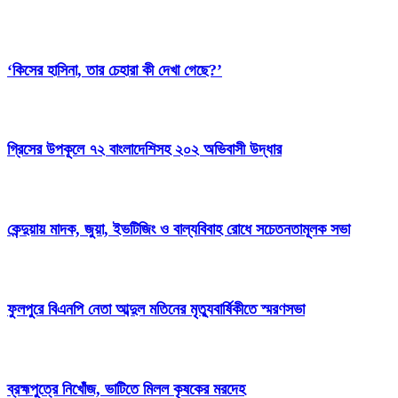
‘কিসের হাসিনা, তার চেহারা কী দেখা গেছে?’
গ্রিসের উপকূলে ৭২ বাংলাদেশিসহ ২০২ অভিবাসী উদ্ধার
কেন্দুয়ায় মাদক, জুয়া, ইভটিজিং ও বাল্যবিবাহ রোধে সচেতনতামূলক সভা
ফুলপুরে বিএনপি নেতা আব্দুল মতিনের মৃত্যুবার্ষিকীতে স্মরণসভা
ব্রহ্মপুত্রে নিখোঁজ, ভাটিতে মিলল কৃষকের মরদেহ