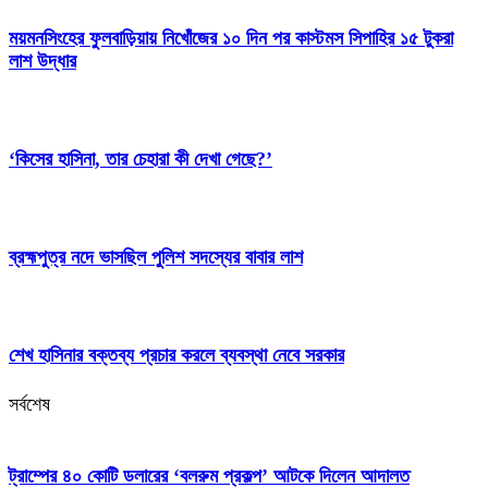
ময়মনসিংহের ফুলবাড়িয়ায় নিখোঁজের ১০ দিন পর কাস্টমস সিপাহির ১৫ টুকরা
লাশ উদ্ধার
‘কিসের হাসিনা, তার চেহারা কী দেখা গেছে?’
ব্রহ্মপুত্র নদে ভাসছিল পুলিশ সদস্যের বাবার লাশ
শেখ হাসিনার বক্তব্য প্রচার করলে ব্যবস্থা নেবে সরকার
সর্বশেষ
ট্রাম্পের ৪০ কোটি ডলারের ‘বলরুম প্রকল্প’ আটকে দিলেন আদালত