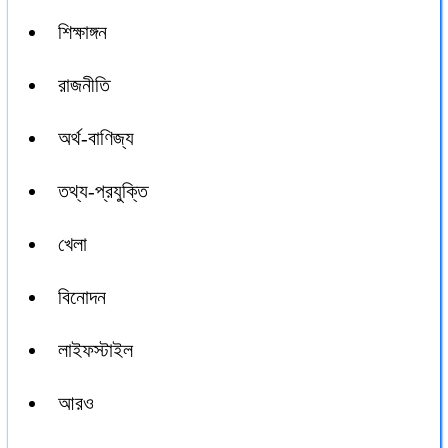
শিক্ষাঙ্গন
রাজনীতি
অর্থ-বাণিজ্য
তথ্য-প্রযুক্তি
খেলা
বিনোদন
লাইফস্টাইল
আরও