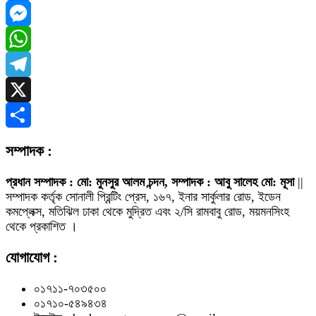
Facebook
Messenger
WhatsApp
Telegram
X
Share
সম্পাদক :
প্রধান সম্পাদক : মো: মুনসুর আলম চন্দন, সম্পাদক : আবু সালেহ মো: মূসা
||
সম্পাদক কর্তৃক সোনালী প্রিন্টিং প্রেস, ১৬৭, ইনার সার্কুলার রোড, ইডেন
কমপ্লেক্স, মতিঝিল ঢাকা থেকে মুদ্রিত এবং ২/সি রামবাবু রোড, ময়মনসিংহ
থেকে প্রকাশিত ।
যোগাযোগ :
০১৭১১-৭০৩৫০০
০১৭১০-৫৪৯৪৩৪