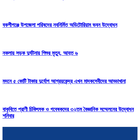
বকশীগঞ্জে উপজেলা পরিষদের নবনির্মিত অডিটোরিয়াম ভবন উদ্বোধন
নকলায় সড়ক দুর্ঘটনায় শিশুর মৃত্যু, আহত ৬
মদনে ৫ কোটি টাকার দুর্যোগ আশ্রয়কেন্দ্র এখন মাদকসেবীদের আড্ডাখানা
বাকৃবিতে প্রাণী চিকিৎসক ও গবেষকদের ৩২তম বৈজ্ঞানিক সম্মেলনের উদ্বোধন
শনিবার