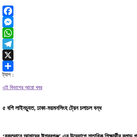
Facebook
Messenger
WhatsApp
Telegram
X
ট্যাগ :
Share
এই বিভাগের আরো খবর
৫ বগি লাইনচ্যুত, ঢাকা-ময়মনসিংহ ট্রেন চলাচল বন্ধ
‘রক্তদানে আমাদের ঈশ্বরগঞ্জ’ এর উদ্যোগে শতাধিক শিক্ষার্থীর ব্লাড গ্