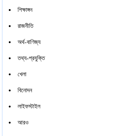
শিক্ষাঙ্গন
রাজনীতি
অর্থ-বাণিজ্য
তথ্য-প্রযুক্তি
খেলা
বিনোদন
লাইফস্টাইল
আরও