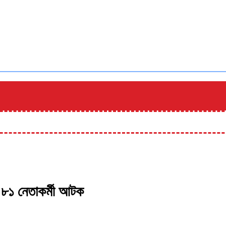
 ৮১ নেতাকর্মী আটক