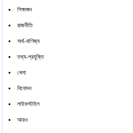
শিক্ষাঙ্গন
রাজনীতি
অর্থ-বাণিজ্য
তথ্য-প্রযুক্তি
খেলা
বিনোদন
লাইফস্টাইল
আরও