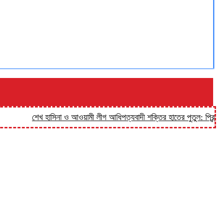
শেখ হাসিনা ও আওয়ামী লীগ আধিপত্যবাদী শক্তির হাতের পুতুল: প্রিন্স
হালু