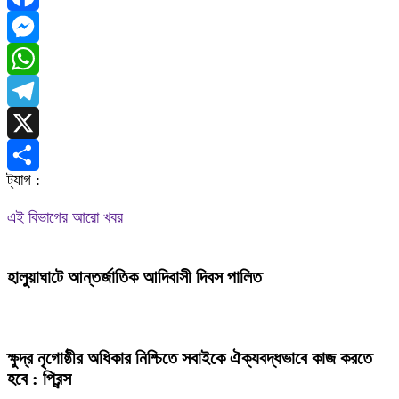
Facebook
Messenger
WhatsApp
Telegram
X
ট্যাগ :
Share
এই বিভাগের আরো খবর
হালুয়াঘাটে আন্তর্জাতিক আদিবাসী দিবস পালিত
ক্ষুদ্র নৃগোষ্ঠীর অধিকার নিশ্চিতে সবাইকে ঐক্যবদ্ধভাবে কাজ করতে
হবে : প্রিন্স