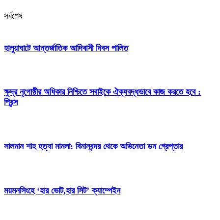
সর্বশেষ
হালুয়াঘাটে আন্তর্জাতিক আদিবাসী দিবস পালিত
ক্ষুদ্র নৃগোষ্ঠীর অধিকার নিশ্চিতে সবাইকে ঐক্যবদ্ধভাবে কাজ করতে হবে :
প্রিন্স
সালমান শাহ হত্যা মামলা: বিমানবন্দর থেকে অভিনেতা ডন গ্রেপ্তার
ময়মনসিংহে ‘হার ভোট,হার সিট’ ক্যাম্পেইন