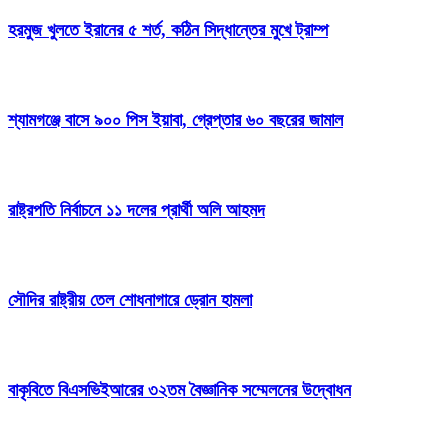
হরমুজ খুলতে ইরানের ৫ শর্ত, কঠিন সিদ্ধান্তের মুখে ট্রাম্প
শ্যামগঞ্জে বাসে ৯০০ পিস ইয়াবা, গ্রেপ্তার ৬০ বছরের জামাল
রাষ্ট্রপতি নির্বাচনে ১১ দলের প্রার্থী অলি আহমদ
সৌদির রাষ্ট্রীয় তেল শোধনাগারে ড্রোন হামলা
বাকৃবিতে বিএসভিইআরের ৩২তম বৈজ্ঞানিক সম্মেলনের উদ্বোধন