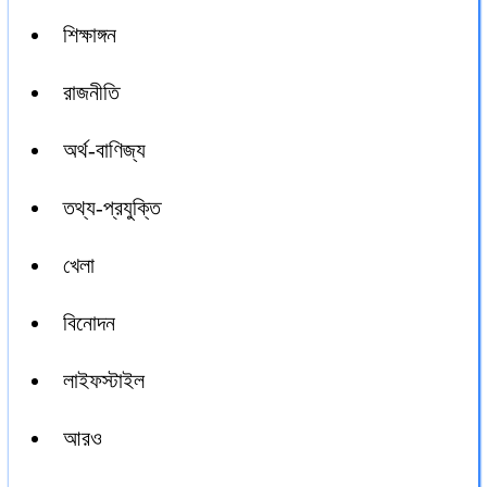
শিক্ষাঙ্গন
রাজনীতি
অর্থ-বাণিজ্য
তথ্য-প্রযুক্তি
খেলা
বিনোদন
লাইফস্টাইল
আরও