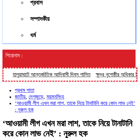
প্রবাস
সম্পাদকীয়
ধর্ম
শিরোনাম :
হালুয়াঘাটে আন্তর্জাতিক আদিবাসী দিবস পালিত
ক্ষুদ্র নৃগোষ্ঠীর অধিকার নিশ্
প্রথম পাতা
জাতীয়
,
দেশজুড়ে
,
ময়মনসিংহ
‘আওয়ামী লীগ এখন মরা লাশ, তাকে নিয়ে টানাটানি করে কোন লাভ নেই’
: নূরুল হক
‘আওয়ামী লীগ এখন মরা লাশ, তাকে নিয়ে টানাটানি
করে কোন লাভ নেই’ : নূরুল হক