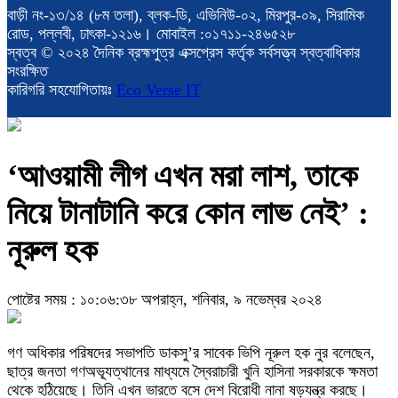
বাড়ী নং-১৩/১৪ (৮ম তলা), ব্লক-ডি, এভিনিউ-০২, মিরপুর-০৯, সিরামিক
রোড, পল্লবী, ঢাৎকা-১২১৬। মোবাইল :০১৭১১-২৪৬৫২৮
স্বত্ব © ২০২৪ দৈনিক ব্রহ্মপুত্র এক্সপ্রেস কর্তৃক সর্বসত্ত্ব স্বত্বাধিকার
সংরক্ষিত
কারিগরি সহযোগিতায়ঃ
Eco Verse IT
‘আওয়ামী লীগ এখন মরা লাশ, তাকে
নিয়ে টানাটানি করে কোন লাভ নেই’ :
নূরুল হক
পোষ্টের সময় : ১০:০৬:৩৮ অপরাহ্ন, শনিবার, ৯ নভেম্বর ২০২৪
গণ অধিকার পরিষদের সভাপতি ডাকসু’র সাবেক ভিপি নূরুল হক নুর বলেছেন,
ছাত্র জনতা গণঅভ্যূত্থানের মাধ্যমে স্বৈরাচারী খুনি হাসিনা সরকারকে ক্ষমতা
থেকে হঠিয়েছে। তিনি এখন ভারতে বসে দেশ বিরোধী নানা ষড়যন্ত্র করছে।