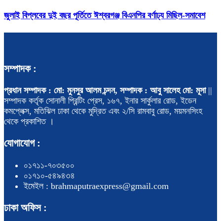
জুলাই বিপ্লবের দুই বছর পূর্তিতে ঈশ্বরগঞ্জ বিএনপির বর্ণাঢ্য মিছিল-সমাবেশ
সম্পাদক :
প্রধান সম্পাদক : মো: মুনসুর আলম চন্দন, সম্পাদক : আবু সালেহ মো: মূসা
||
সম্পাদক কর্তৃক সোনালী প্রিন্টিং প্রেস, ১৬৭, ইনার সার্কুলার রোড, ইডেন
কমপ্লেক্স, মতিঝিল ঢাকা থেকে মুদ্রিত এবং ২/সি রামবাবু রোড, ময়মনসিংহ
থেকে প্রকাশিত ।
যোগাযোগ :
০১৭১১-৭০৩৫০০
০১৭১০-৫৪৯৪৩৪
ইমেইল : brahmaputraexpress@gmail.com
ঢাকা অফিস :