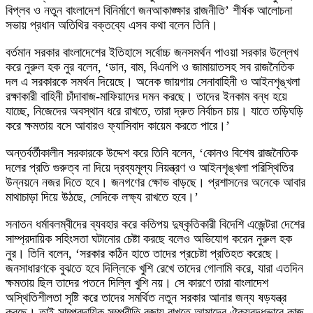
বিপ্লব ও নতুন বাংলাদেশ বিনির্মাণে জনআকাঙ্ক্ষার রাজনীতি’ শীর্ষক আলোচনা
সভায় প্রধান অতিথির বক্তব্যে এসব কথা বলেন তিনি।
বর্তমান সরকার বাংলাদেশের ইতিহাসে সর্বোচ্চ জনসমর্থন পাওয়া সরকার উল্লেখ
করে নুরুল হক নুর বলেন, ‘ডান, বাম, বিএনপি ও জামায়াতসহ সব রাজনৈতিক
দল এ সরকারকে সমর্থন দিয়েছে। অনেক জায়গায় সেনাবাহিনী ও আইনশৃঙ্খলা
রক্ষাকারী বাহিনী চাঁদাবাজ-মাফিয়াদের দমন করছে। তাদের ইনকাম বন্ধ হয়ে
যাচ্ছে, নিজেদের অবস্থান ধরে রাখতে, তারা দ্রুত নির্বাচন চায়। যাতে তড়িঘড়ি
করে ক্ষমতায় বসে আবারও ফ্যাসিবাদ কায়েম করতে পারে।’
অন্তর্বর্তীকালীন সরকারকে উদ্দেশ করে তিনি বলেন, ‘কোনও বিশেষ রাজনৈতিক
দলের প্রতি গুরুত্ব না দিয়ে দ্রব্যমূল্য নিয়ন্ত্রণ ও আইনশৃঙ্খলা পরিস্থিতির
উন্নয়নে নজর দিতে হবে। জনগণের ক্ষোভ বাড়ছে। প্রশাসনের অনেকে আবার
মাথাচাড়া দিয়ে উঠছে, সেদিকে লক্ষ্য রাখতে হবে।’
সনাতন ধর্মাবলম্বীদের ব্যবহার করে কতিপয় দুষ্কৃতিকারী বিদেশি এজেন্টরা দেশের
সাম্প্রদায়িক সহিংসতা ঘটানোর চেষ্টা করছে বলেও অভিযোগ করেন নুরুল হক
নুর। তিনি বলেন, ‘সরকার কঠিন হাতে তাদের প্রচেষ্টা প্রতিহত করেছে।
জনসাধারণকে বুঝতে হবে দিল্লিকে খুশি রেখে তাদের গোলামি করে, যারা এতদিন
ক্ষমতায় ছিল তাদের পতনে দিল্লি খুশি নয়। সে কারণে তারা বাংলাদেশ
অস্থিতিশীলতা সৃষ্টি করে তাদের সমর্থিত নতুন সরকার আনার জন্য ষড়যন্ত্র
করছে। তাই সাম্প্রদায়িক সম্প্রীতি বজায় রাখতে আমাদের ঐক্যবদ্ধভাবে কাজ