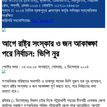
বাড়ী নং-১৩/১৪ (৮ম তলা), ব্লক-ডি, এভিনিউ-০২, মিরপুর-০৯, সিরামিক
রোড, পল্লবী, ঢাৎকা-১২১৬। মোবাইল :০১৭১১-২৪৬৫২৮
স্বত্ব © ২০২৪ দৈনিক ব্রহ্মপুত্র এক্সপ্রেস কর্তৃক সর্বসত্ত্ব স্বত্বাধিকার
সংরক্ষিত
কারিগরি সহযোগিতায়ঃ
Eco Verse IT
আগে রাষ্ট্র সংস্কার ও জন আকাঙ্ক্ষা
পরে নির্বাচন: ভিপি নুর
পোষ্টের সময় : ০৫:৫৬:২৮ অপরাহ্ন, সোমবার, ২ ডিসেম্বর ২০২৪
গণঅধিকার পরিষদের সভাপতি ও ডাকসুর সাবেক ভিপি নুরুল হক নুর বলেছেন,
আগে রাষ্ট্র সংস্কার ও জন আকাঙ্ক্ষা পূর্ণ করতে হবে, পরে নির্বাচনের কথা
ভাবতে হবে।
রবিবার (১ ডিসেম্বর) বিকাল ৪টার দিকে পটুয়াখালী শহরের টিনপট্টি এলাকায় জেলা
কার্যালয় প্রাঙ্গণে গণঅধিকার পরিষদ পটুয়াখালী জেলা শাখা আয়োজিত ‘জুলাই