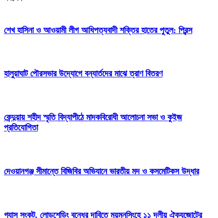
শেখ হাসিনা ও আওয়ামী লীগ আধিপত্যবাদী শক্তির হাতের পুতুল: প্রিন্স
হালুয়াঘাট পৌরসভার উদ্যোগে বন্যার্তদের মাঝে ত্রাণ বিতরণ
কেন্দুয়ায় শহীদ স্মৃতি বিদ্যাপীঠে মাদকবিরোধী আলোচনা সভা ও কুইজ
প্রতিযোগিতা
দেওয়ানগঞ্জ সীমান্তে বিজিবির অভিযানে ভারতীয় মদ ও কসমেটিকস উদ্ধার
গ্যাস সংকট, লোডশেডিং বন্ধের দাবিতে ময়মনসিংহে ১১ দলীয় ঐক্যজোটের