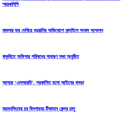
স্মারকলিপি
মামলার ভয় দেখিয়ে হয়রানির অভিযোগে নান্দাইলে সংবাদ সম্মেলন
বাকৃবিতে অফিসার পরিষদের সাধারণ সভা অনুষ্ঠিত
আসছে ‘এসআরবি’, প্রকাশিত হলো আইনের খসড়া
ময়মনসিংহের চর বিনপাড়ায় টিকাদান কেন্দ্র চালু