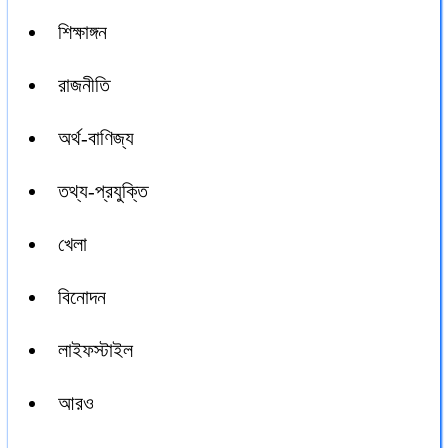
শিক্ষাঙ্গন
রাজনীতি
অর্থ-বাণিজ্য
তথ্য-প্রযুক্তি
খেলা
বিনোদন
লাইফস্টাইল
আরও