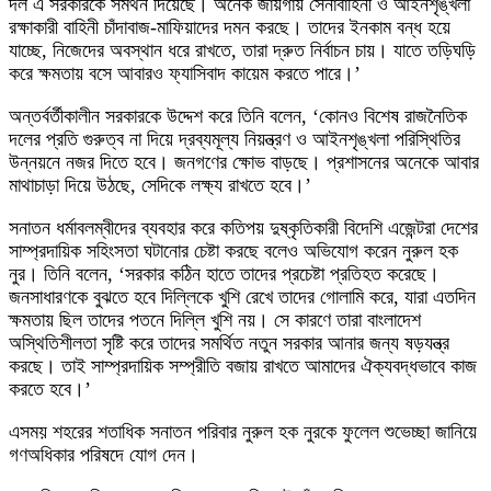
দল এ সরকারকে সমর্থন দিয়েছে। অনেক জায়গায় সেনাবাহিনী ও আইনশৃঙ্খলা
রক্ষাকারী বাহিনী চাঁদাবাজ-মাফিয়াদের দমন করছে। তাদের ইনকাম বন্ধ হয়ে
যাচ্ছে, নিজেদের অবস্থান ধরে রাখতে, তারা দ্রুত নির্বাচন চায়। যাতে তড়িঘড়ি
করে ক্ষমতায় বসে আবারও ফ্যাসিবাদ কায়েম করতে পারে।’
অন্তর্বর্তীকালীন সরকারকে উদ্দেশ করে তিনি বলেন, ‘কোনও বিশেষ রাজনৈতিক
দলের প্রতি গুরুত্ব না দিয়ে দ্রব্যমূল্য নিয়ন্ত্রণ ও আইনশৃঙ্খলা পরিস্থিতির
উন্নয়নে নজর দিতে হবে। জনগণের ক্ষোভ বাড়ছে। প্রশাসনের অনেকে আবার
মাথাচাড়া দিয়ে উঠছে, সেদিকে লক্ষ্য রাখতে হবে।’
সনাতন ধর্মাবলম্বীদের ব্যবহার করে কতিপয় দুষ্কৃতিকারী বিদেশি এজেন্টরা দেশের
সাম্প্রদায়িক সহিংসতা ঘটানোর চেষ্টা করছে বলেও অভিযোগ করেন নুরুল হক
নুর। তিনি বলেন, ‘সরকার কঠিন হাতে তাদের প্রচেষ্টা প্রতিহত করেছে।
জনসাধারণকে বুঝতে হবে দিল্লিকে খুশি রেখে তাদের গোলামি করে, যারা এতদিন
ক্ষমতায় ছিল তাদের পতনে দিল্লি খুশি নয়। সে কারণে তারা বাংলাদেশ
অস্থিতিশীলতা সৃষ্টি করে তাদের সমর্থিত নতুন সরকার আনার জন্য ষড়যন্ত্র
করছে। তাই সাম্প্রদায়িক সম্প্রীতি বজায় রাখতে আমাদের ঐক্যবদ্ধভাবে কাজ
করতে হবে।’
এসময় শহরের শতাধিক সনাতন পরিবার নুরুল হক নুরকে ফুলেল শুভেচ্ছা জানিয়ে
গণঅধিকার পরিষদে যোগ দেন।