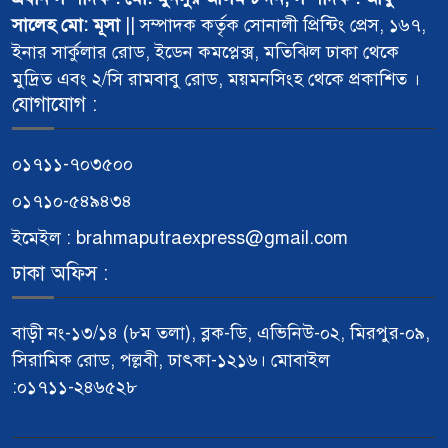
সালেহ মো: মূসা
|| সম্পাদক কর্তৃক সোনালী প্রিন্টিং প্রেস, ১৬৭,
ইনার সার্কুলার রোড, ইডেন কমপ্লেক্স, মতিঝিল ঢাকা থেকে
মুদ্রিত এবং ২/সি রামবাবু রোড, ময়মনসিংহ থেকে প্রকাশিত ।
যোগাযোগ :
০১৭১১-৭০৩৫০০
০১৭১০-৫৪৯৪৩৪
ইমেইল : brahmaputraexpress@gmail.com
ঢাকা অফিস :
বাড়ী নং-১৩/১৪ (৮ম তলা), ব্লক-ডি, এভিনিউ-০২, মিরপুর-০৯,
সিরামিক রোড, পল্লবী, ঢাৎকা-১২১৬। মোবাইল
:০১৭১১-২৪৬৫২৮