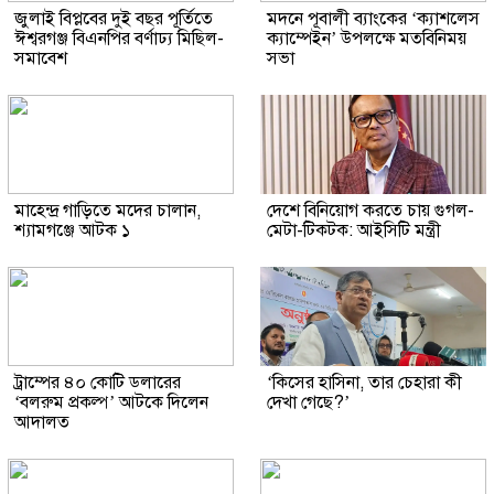
জুলাই বিপ্লবের দুই বছর পূর্তিতে
মদনে পূবালী ব্যাংকের ‘ক্যাশলেস
ঈশ্বরগঞ্জ বিএনপির বর্ণাঢ্য মিছিল-
ক্যাম্পেইন’ উপলক্ষে মতবিনিময়
সমাবেশ
সভা
মাহেন্দ্র গাড়িতে মদের চালান,
দেশে বিনিয়োগ করতে চায় গুগল-
শ্যামগঞ্জে আটক ১
মেটা-টিকটক: আইসিটি মন্ত্রী
ট্রাম্পের ৪০ কোটি ডলারের
‘কিসের হাসিনা, তার চেহারা কী
‘বলরুম প্রকল্প’ আটকে দিলেন
দেখা গেছে?’
আদালত