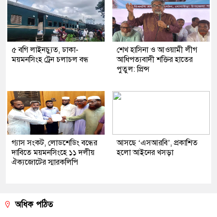
৫ বগি লাইনচ্যুত, ঢাকা-
শেখ হাসিনা ও আওয়ামী লীগ
ময়মনসিংহ ট্রেন চলাচল বন্ধ
আধিপত্যবাদী শক্তির হাতের
পুতুল: প্রিন্স
গ্যাস সংকট, লোডশেডিং বন্ধের
আসছে ‘এসআরবি’, প্রকাশিত
দাবিতে ময়মনসিংহে ১১ দলীয়
হলো আইনের খসড়া
ঐক্যজোটের স্মারকলিপি
অধিক পঠিত