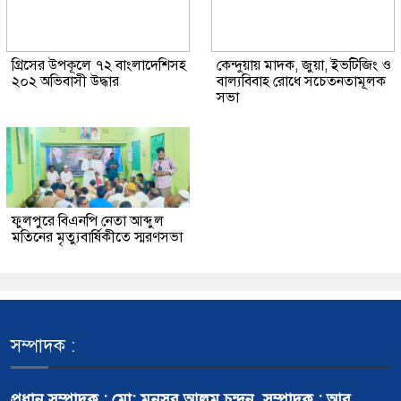
গ্রিসের উপকূলে ৭২ বাংলাদেশিসহ
কেন্দুয়ায় মাদক, জুয়া, ইভটিজিং ও
২০২ অভিবাসী উদ্ধার
বাল্যবিবাহ রোধে সচেতনতামূলক
সভা
ফুলপুরে বিএনপি নেতা আব্দুল
মতিনের মৃত্যুবার্ষিকীতে স্মরণসভা
সম্পাদক :
প্রধান সম্পাদক : মো: মুনসুর আলম চন্দন, সম্পাদক : আবু