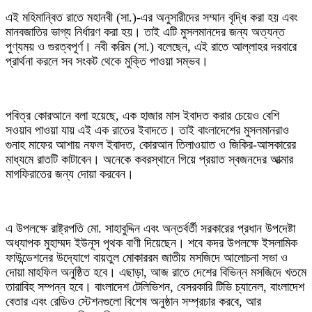
এই মহিমান্বিত রাতে মহানবী (সা.)-এর অনুসারীদের সম্মান বৃদ্ধি করা হয় এবং
মানবজাতির ভাগ্য নির্ধারণ করা হয়। তাই এটি মুসলমানদের জন্য অত্যন্ত
পুণ্যময় ও গুরত্বপূর্ণ। নবী করিম (সা.) বলেছেন, এই রাতে আল্লাহর দরবারে
প্রার্থনা করলে সব সংকট থেকে মুক্তি পাওয়া সম্ভব।
পবিত্র কোরআনে বলা হয়েছে, এক হাজার মাস ইবাদত করার চেয়েও বেশি
সওয়াব পাওয়া যায় এই এক রাতের ইবাদতে। তাই বাংলাদেশের মুসলমানরাও
গুনাহ মাফের আশায় নফল ইবাদত, কোরআন তিলাওয়াত ও জিকির-আসকারের
মাধ্যমে রাতটি কাটাবেন। অনেকে কবরস্থানে গিয়ে প্রয়াত স্বজনদের আত্মার
মাগফিরাতের জন্য দোয়া করবেন।
এ উপলক্ষে রাষ্ট্রপতি মো. সাহাবুদ্দিন এবং অন্তর্বর্তী সরকারের প্রধান উপদেষ্টা
অধ্যাপক মুহাম্মদ ইউনূস পৃথক বাণী দিয়েছেন। শবে কদর উপলক্ষে ইসলামিক
ফাউন্ডেশনের উদ্যোগে বায়তুল মোকাররম জাতীয় মসজিদে আলোচনা সভা ও
দোয়া মাহফিল অনুষ্ঠিত হবে। এছাড়া, আজ রাতে দেশের বিভিন্ন মসজিদে খতমে
তারাবিহ সম্পন্ন হবে। বাংলাদেশ টেলিভিশন, বেসরকারি টিভি চ্যানেল, বাংলাদেশ
বেতার এবং রেডিও স্টেশনগুলো বিশেষ অনুষ্ঠান সম্প্রচার করবে, আর