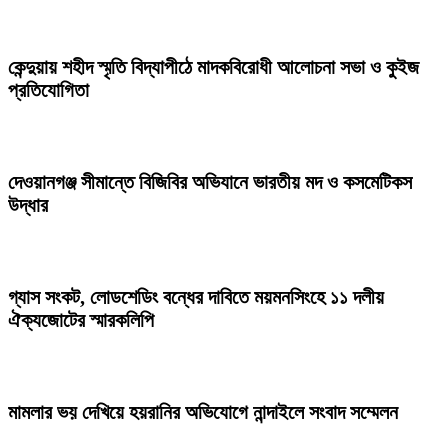
কেন্দুয়ায় শহীদ স্মৃতি বিদ্যাপীঠে মাদকবিরোধী আলোচনা সভা ও কুইজ
প্রতিযোগিতা
দেওয়ানগঞ্জ সীমান্তে বিজিবির অভিযানে ভারতীয় মদ ও কসমেটিকস
উদ্ধার
গ্যাস সংকট, লোডশেডিং বন্ধের দাবিতে ময়মনসিংহে ১১ দলীয়
ঐক্যজোটের স্মারকলিপি
মামলার ভয় দেখিয়ে হয়রানির অভিযোগে নান্দাইলে সংবাদ সম্মেলন