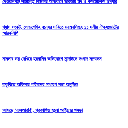
দেওয়ানগঞ্জ সীমান্তে বিজিবির অভিযানে ভারতীয় মদ ও কসমেটিকস উদ্ধার
গ্যাস সংকট, লোডশেডিং বন্ধের দাবিতে ময়মনসিংহে ১১ দলীয় ঐক্যজোটের
স্মারকলিপি
মামলার ভয় দেখিয়ে হয়রানির অভিযোগে নান্দাইলে সংবাদ সম্মেলন
বাকৃবিতে অফিসার পরিষদের সাধারণ সভা অনুষ্ঠিত
আসছে ‘এসআরবি’, প্রকাশিত হলো আইনের খসড়া