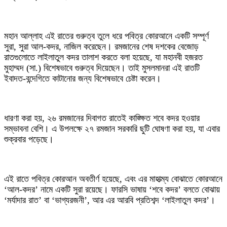
মহান আল্লাহ এই রাতের গুরুত্ব তুলে ধরে পবিত্র কোরআনে একটি সম্পূর্ণ
সুরা, সুরা আল-কদর, নাজিল করেছেন। রমজানের শেষ দশকের বেজোড়
রাতগুলোতে লাইলাতুল কদর তালাশ করতে বলা হয়েছে, যা মহানবী হজরত
মুহাম্মদ (সা.) বিশেষভাবে গুরুত্ব দিয়েছেন। তাই মুসলমানরা এই রাতটি
ইবাদত-বন্দেগিতে কাটানোর জন্য বিশেষভাবে চেষ্টা করেন।
ধারণা করা হয়, ২৬ রমজানের দিবাগত রাতেই কাঙ্ক্ষিত শবে কদর হওয়ার
সম্ভাবনা বেশি। এ উপলক্ষে ২৭ রমজান সরকারি ছুটি ঘোষণা করা হয়, যা এবার
শুক্রবার পড়েছে।
এই রাতে পবিত্র কোরআন অবতীর্ণ হয়েছে, এবং এর মাহাত্ম্য বোঝাতে কোরআনে
‘আল-কদর’ নামে একটি সুরা রয়েছে। ফারসি ভাষায় ‘শবে কদর’ বলতে বোঝায়
‘মর্যাদার রাত’ বা ‘ভাগ্যরজনী’, আর এর আরবি প্রতিশব্দ ‘লাইলাতুল কদর’।