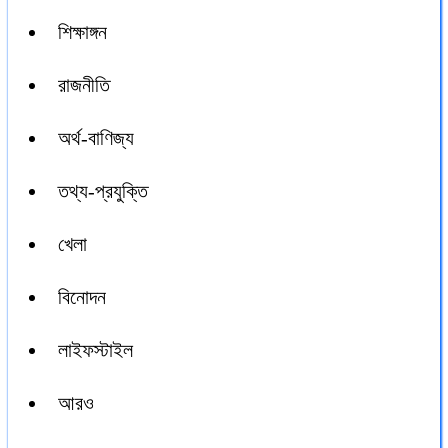
শিক্ষাঙ্গন
রাজনীতি
অর্থ-বাণিজ্য
তথ্য-প্রযুক্তি
খেলা
বিনোদন
লাইফস্টাইল
আরও