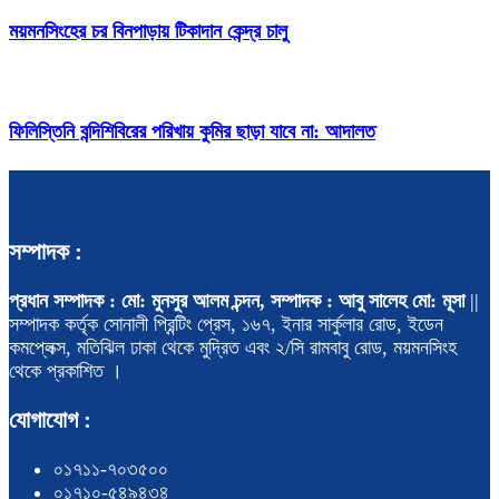
ময়মনসিংহের চর বিনপাড়ায় টিকাদান কেন্দ্র চালু
ফিলিস্তিনি বন্দিশিবিরের পরিখায় কুমির ছাড়া যাবে না: আদালত
সম্পাদক :
প্রধান সম্পাদক : মো: মুনসুর আলম চন্দন, সম্পাদক : আবু সালেহ মো: মূসা
||
সম্পাদক কর্তৃক সোনালী প্রিন্টিং প্রেস, ১৬৭, ইনার সার্কুলার রোড, ইডেন
কমপ্লেক্স, মতিঝিল ঢাকা থেকে মুদ্রিত এবং ২/সি রামবাবু রোড, ময়মনসিংহ
থেকে প্রকাশিত ।
যোগাযোগ :
০১৭১১-৭০৩৫০০
০১৭১০-৫৪৯৪৩৪