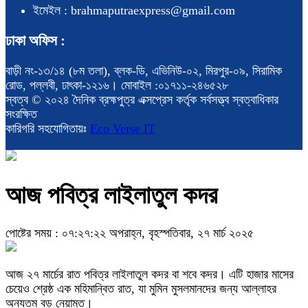
ইমেইল : brahmaputraexpress@gmail.com
ঢাকা অফিস :
বাড়ী নং-১৩/১৪ (৮ম তলা), ব্লক-ডি, এভিনিউ-০২, মিরপুর-০৯, সিরামিক
রোড, পল্লবী, ঢাৎকা-১২১৬। মোবাইল :০১৭১১-২৪৬৫২৮
স্বত্ব © ২০২৪ দৈনিক ব্রহ্মপুত্র এক্সপ্রেস কর্তৃক সর্বসত্ত্ব স্বত্বাধিকার
সংরক্ষিত
কারিগরি সহযোগিতায়ঃ
Eco Verse IT
আজ পবিত্র লাইলাতুল কদর
পোষ্টের সময় : ০৭:২৭:২২ অপরাহ্ন, বৃহস্পতিবার, ২৭ মার্চ ২০২৫
আজ ২৭ মার্চের রাত পবিত্র লাইলাতুল কদর বা শবে কদর। এটি হাজার মাসের
চেয়েও শ্রেষ্ঠ এক মহিমান্বিত রাত, যা মুমিন মুসলমানদের জন্য আল্লাহর
অন্যতম বড় নেয়ামত।