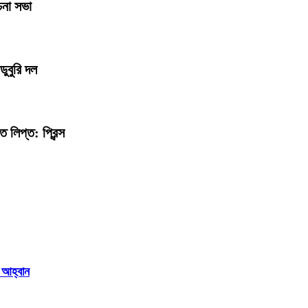
চনা সভা
ডুবুরি দল
 লিপ্ত: প্রিন্স
 আহ্বান