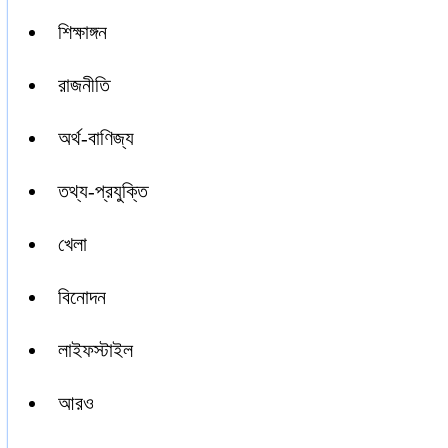
শিক্ষাঙ্গন
রাজনীতি
অর্থ-বাণিজ্য
তথ্য-প্রযুক্তি
খেলা
বিনোদন
লাইফস্টাইল
আরও