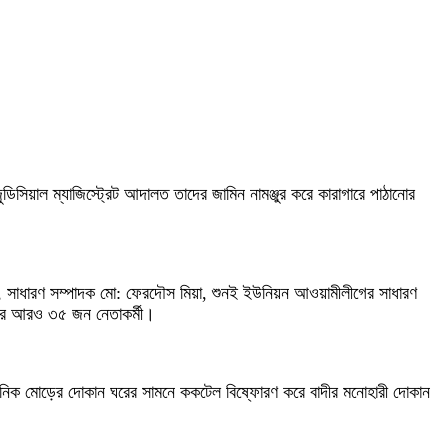
িয়াল ম্যাজিস্ট্রেট আদালত তাদের জামিন নামঞ্জুর করে কারাগারে পাঠানোর
সাধারণ সম্পাদক মো: ফেরদৌস মিয়া, শুনই ইউনিয়ন আওয়ামীলীগের সাধারণ
য়ের আরও ৩৫ জন নেতাকর্মী।
লিনিক মোড়ের দোকান ঘরের সামনে ককটেল বিষ্ফোরণ করে বাদীর মনোহারী দোকান