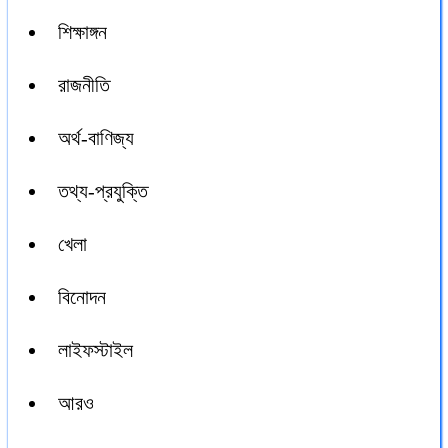
শিক্ষাঙ্গন
রাজনীতি
অর্থ-বাণিজ্য
তথ্য-প্রযুক্তি
খেলা
বিনোদন
লাইফস্টাইল
আরও