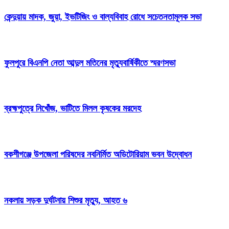
কেন্দুয়ায় মাদক, জুয়া, ইভটিজিং ও বাল্যবিবাহ রোধে সচেতনতামূলক সভা
ফুলপুরে বিএনপি নেতা আব্দুল মতিনের মৃত্যুবার্ষিকীতে স্মরণসভা
ব্রহ্মপুত্রে নিখোঁজ, ভাটিতে মিলল কৃষকের মরদেহ
বকশীগঞ্জে উপজেলা পরিষদের নবনির্মিত অডিটোরিয়াম ভবন উদ্বোধন
নকলায় সড়ক দুর্ঘটনায় শিশুর মৃত্যু, আহত ৬