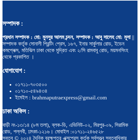
সম্পাদক :
প্রধান সম্পাদক : মো: মুনসুর আলম চন্দন, সম্পাদক : আবু সালেহ মো: মূসা
||
সম্পাদক কর্তৃক সোনালী প্রিন্টিং প্রেস, ১৬৭, ইনার সার্কুলার রোড, ইডেন
কমপ্লেক্স, মতিঝিল ঢাকা থেকে মুদ্রিত এবং ২/সি রামবাবু রোড, ময়মনসিংহ
থেকে প্রকাশিত ।
যোগাযোগ :
০১৭১১-৭০৩৫০০
০১৭১০-৫৪৯৪৩৪
ইমেইল : brahmaputraexpress@gmail.com
ঢাকা অফিস :
বাড়ী নং-১৩/১৪ (৮ম তলা), ব্লক-ডি, এভিনিউ-০২, মিরপুর-০৯, সিরামিক
রোড, পল্লবী, ঢাৎকা-১২১৬। মোবাইল :০১৭১১-২৪৬৫২৮
স্বত্ব © ২০২৪ দৈনিক ব্রহ্মপুত্র এক্সপ্রেস কর্তৃক সর্বসত্ত্ব স্বত্বাধিকার