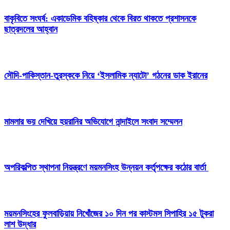
বাকৃবিতে সংঘর্ষ: একাডেমিক বহিষ্কার থেকে বিরত থাকতে প্রশাসনকে
ছাত্রদলের আহ্বান
সৌদি-পাকিস্তান-তুরস্ককে নিয়ে ‘ইসলামিক ন্যাটো’ গঠনের ডাক ইরানের
মামলার ভয় দেখিয়ে হয়রানির অভিযোগে নান্দাইলে সংবাদ সম্মেলন
অপরিকল্পিত স্থাপনা নিয়ন্ত্রণে ময়মনসিংহ উন্নয়ন কর্তৃপক্ষের কঠোর বার্তা
ময়মনসিংহের ফুলবাড়িয়ায় নিখোঁজের ১০ দিন পর কাস্টমস সিপাহির ১৫ টুকরা
লাশ উদ্ধার