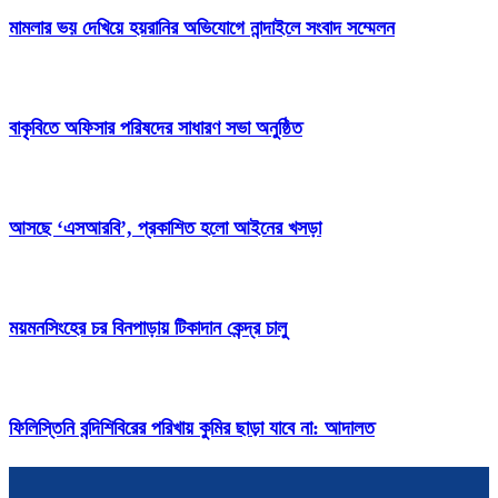
মামলার ভয় দেখিয়ে হয়রানির অভিযোগে নান্দাইলে সংবাদ সম্মেলন
বাকৃবিতে অফিসার পরিষদের সাধারণ সভা অনুষ্ঠিত
আসছে ‘এসআরবি’, প্রকাশিত হলো আইনের খসড়া
ময়মনসিংহের চর বিনপাড়ায় টিকাদান কেন্দ্র চালু
ফিলিস্তিনি বন্দিশিবিরের পরিখায় কুমির ছাড়া যাবে না: আদালত