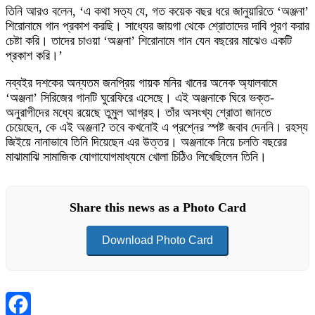
তিনি আরও বলেন, ‘এ কথা সত্য যে, গত কয়েক বছর ধরে জানুয়ারিতে ‘অঞ্জনা’
শিরোনামে গান প্রকাশ করছি। সাধ্যের জায়গা থেকে শ্রোতাদের দাবি পূরণ করার
চেষ্টা করি। তাদের চাওয়া ‘অঞ্জনা’ শিরোনামে গান যেন বছরের মাঝেও একটি
প্রকাশ করি।’
নব্বইর দশকের অন্যতম জনপ্রিয় গায়ক মনির খানের অনেক অ্যালবামে
‘অঞ্জনা’ সিরিজের গানটি ঘুরেফিরে এসেছে। এই অঞ্জনাকে ঘিরে ভক্ত-
অনুরাগীদের মধ্যে রয়েছে তুমুল আগ্রহ। তাঁর অসংখ্য শ্রোতা জানতে
চেয়েছেন, কে এই অঞ্জনা? তবে কখনোই এ প্রশ্নের স্পষ্ট জবাব দেননি। রহস্য
জিইয়ে নানাভাবে তিনি দিয়েছেন এর উত্তর। অঞ্জনাকে নিয়ে চলতি বছরের
মাঝামাঝি সামাজিক যোগাযোগমাধ্যমে খোলা চিঠিও লিখেছিলেন তিনি।
Share this news as a Photo Card
Download Photo Card