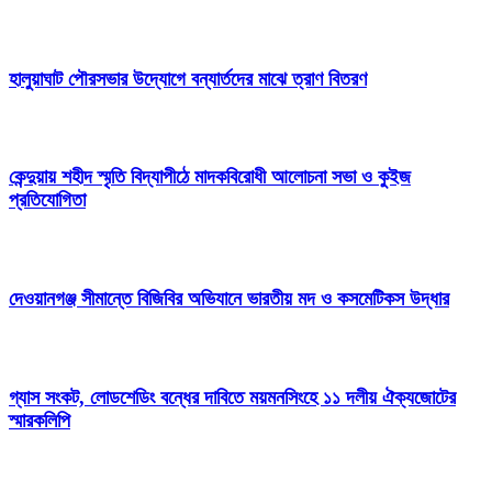
হালুয়াঘাট পৌরসভার উদ্যোগে বন্যার্তদের মাঝে ত্রাণ বিতরণ
কেন্দুয়ায় শহীদ স্মৃতি বিদ্যাপীঠে মাদকবিরোধী আলোচনা সভা ও কুইজ
প্রতিযোগিতা
দেওয়ানগঞ্জ সীমান্তে বিজিবির অভিযানে ভারতীয় মদ ও কসমেটিকস উদ্ধার
গ্যাস সংকট, লোডশেডিং বন্ধের দাবিতে ময়মনসিংহে ১১ দলীয় ঐক্যজোটের
স্মারকলিপি