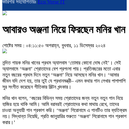
কারিগরি সহযোগিতায়ঃ
Eco Verse IT
আবারও অঞ্জনা নিয়ে ফিরছেন মনির খান
পোষ্টের সময় : ০৪:১১:৫০ অপরাহ্ন, বুধবার, ১১ ডিসেম্বর ২০২৪
নন্দিত গায়ক মনির খানের প্রথম অ্যালবাম ‘তোমার কোনো দোষ নেই’। সেই
অ্যালবামে ‘অঞ্জনা’ শ্রোতাদের বেশ প্রশংসা পায়। প্রতিবছরের মতো এবার
নতুন বছরের প্রথম দিনে নতুন ‘অঞ্জনা’ নিয়ে আসছেন মনির খান। ‘আমার
জীবন যদি দেশ হয়, তার তুই যে প্রধানমন্ত্রী– এমন কথার গান লেখার পাশাপাশি
সুর সংগীত করেছেন গীতিকার মিল্টন খন্দকার।
মনির খান বলেন, ‘বছরের বিভিন্ন সময় শ্রোতাদের জন্য নতুন নতুন গান নিয়ে
হাজির হয়ে থাকি আমি। আমি বরাবরই শ্রোতাদের কথা মাথায় রেখে, তাদের
চাওয়া অনুযায়ী গান প্রকাশ করি। ‘অঞ্জনা’ শিরোনামে এ গানটিও তার ব্যতিক্রম
নয়। সিদ্ধান্ত নিয়েছি, প্রতি জানুয়ারির শুরুতে ‘অঞ্জনা’ শিরোনামে গান প্রকাশ
করার।’