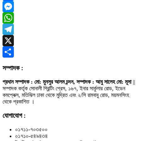
Facebook
Messenger
WhatsApp
Telegram
X
Share
সম্পাদক :
প্রধান সম্পাদক : মো: মুনসুর আলম চন্দন, সম্পাদক : আবু সালেহ মো: মূসা
||
সম্পাদক কর্তৃক সোনালী প্রিন্টিং প্রেস, ১৬৭, ইনার সার্কুলার রোড, ইডেন
কমপ্লেক্স, মতিঝিল ঢাকা থেকে মুদ্রিত এবং ২/সি রামবাবু রোড, ময়মনসিংহ
থেকে প্রকাশিত ।
যোগাযোগ :
০১৭১১-৭০৩৫০০
০১৭১০-৫৪৯৪৩৪