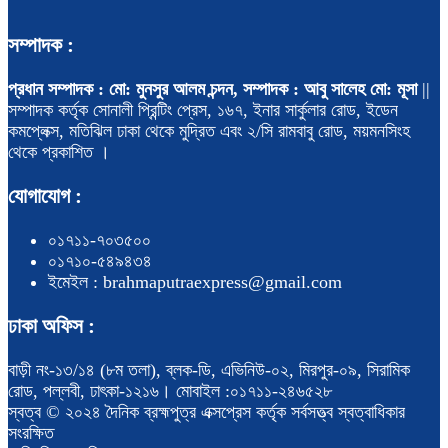
সম্পাদক :
প্রধান সম্পাদক : মো: মুনসুর আলম চন্দন, সম্পাদক : আবু সালেহ মো: মূসা
||
সম্পাদক কর্তৃক সোনালী প্রিন্টিং প্রেস, ১৬৭, ইনার সার্কুলার রোড, ইডেন
কমপ্লেক্স, মতিঝিল ঢাকা থেকে মুদ্রিত এবং ২/সি রামবাবু রোড, ময়মনসিংহ
থেকে প্রকাশিত ।
যোগাযোগ :
০১৭১১-৭০৩৫০০
০১৭১০-৫৪৯৪৩৪
ইমেইল : brahmaputraexpress@gmail.com
ঢাকা অফিস :
বাড়ী নং-১৩/১৪ (৮ম তলা), ব্লক-ডি, এভিনিউ-০২, মিরপুর-০৯, সিরামিক
রোড, পল্লবী, ঢাৎকা-১২১৬। মোবাইল :০১৭১১-২৪৬৫২৮
স্বত্ব © ২০২৪ দৈনিক ব্রহ্মপুত্র এক্সপ্রেস কর্তৃক সর্বসত্ত্ব স্বত্বাধিকার
সংরক্ষিত