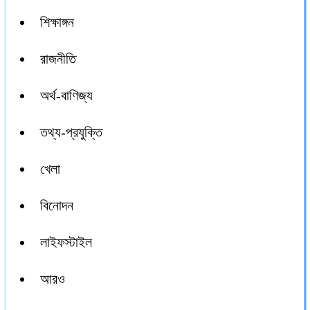
শিক্ষাঙ্গন
রাজনীতি
অর্থ-বাণিজ্য
তথ্য-প্রযুক্তি
খেলা
বিনোদন
লাইফস্টাইল
আরও