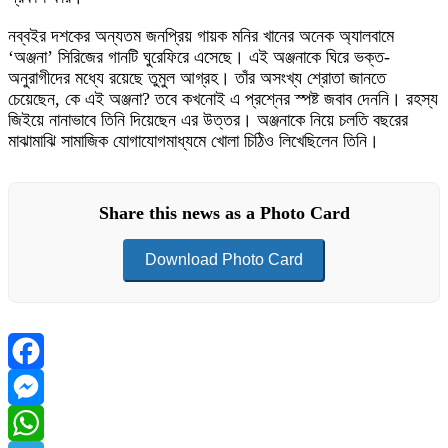
নব্বইর দশকের অন্যতম জনপ্রিয় গায়ক মনির খানের অনেক অ্যালবামে
‘অঞ্জনা’ সিরিজের গানটি ঘুরেফিরে এসেছে। এই অঞ্জনাকে ঘিরে ভক্ত-
অনুরাগীদের মধ্যে রয়েছে তুমুল আগ্রহ। তাঁর অসংখ্য শ্রোতা জানতে
চেয়েছেন, কে এই অঞ্জনা? তবে কখনোই এ প্রশ্নের স্পষ্ট জবাব দেননি। রহস্য
জিইয়ে নানাভাবে তিনি দিয়েছেন এর উত্তর। অঞ্জনাকে নিয়ে চলতি বছরের
মাঝামাঝি সামাজিক যোগাযোগমাধ্যমে খোলা চিঠিও লিখেছিলেন তিনি।
Share this news as a Photo Card
Download Photo Card
Facebook
Messenger