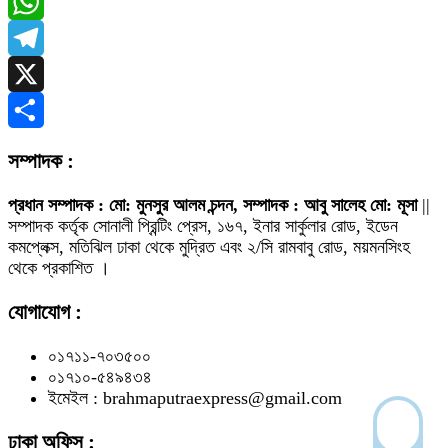
Messenger
WhatsApp
Telegram
X
Share
সম্পাদক :
প্রধান সম্পাদক : মো: মুনসুর আলম চন্দন, সম্পাদক : আবু সালেহ মো: মূসা
||
সম্পাদক কর্তৃক সোনালী প্রিন্টিং প্রেস, ১৬৭, ইনার সার্কুলার রোড, ইডেন
কমপ্লেক্স, মতিঝিল ঢাকা থেকে মুদ্রিত এবং ২/সি রামবাবু রোড, ময়মনসিংহ
থেকে প্রকাশিত ।
যোগাযোগ :
০১৭১১-৭০৩৫০০
০১৭১০-৫৪৯৪৩৪
ইমেইল : brahmaputraexpress@gmail.com
ঢাকা অফিস :