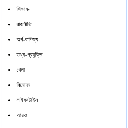
শিক্ষাঙ্গন
রাজনীতি
অর্থ-বাণিজ্য
তথ্য-প্রযুক্তি
খেলা
বিনোদন
লাইফস্টাইল
আরও