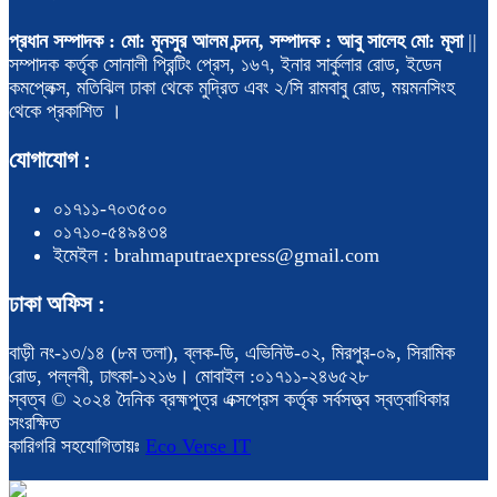
প্রধান সম্পাদক : মো: মুনসুর আলম চন্দন, সম্পাদক : আবু সালেহ মো: মূসা
||
সম্পাদক কর্তৃক সোনালী প্রিন্টিং প্রেস, ১৬৭, ইনার সার্কুলার রোড, ইডেন
কমপ্লেক্স, মতিঝিল ঢাকা থেকে মুদ্রিত এবং ২/সি রামবাবু রোড, ময়মনসিংহ
থেকে প্রকাশিত ।
যোগাযোগ :
০১৭১১-৭০৩৫০০
০১৭১০-৫৪৯৪৩৪
ইমেইল : brahmaputraexpress@gmail.com
ঢাকা অফিস :
বাড়ী নং-১৩/১৪ (৮ম তলা), ব্লক-ডি, এভিনিউ-০২, মিরপুর-০৯, সিরামিক
রোড, পল্লবী, ঢাৎকা-১২১৬। মোবাইল :০১৭১১-২৪৬৫২৮
স্বত্ব © ২০২৪ দৈনিক ব্রহ্মপুত্র এক্সপ্রেস কর্তৃক সর্বসত্ত্ব স্বত্বাধিকার
সংরক্ষিত
কারিগরি সহযোগিতায়ঃ
Eco Verse IT