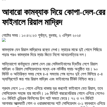
আবারো কামব্যাক দিয়ে কোপা-দেল-রের
ফাইনালে রিয়াল মাদ্রিদ
পোষ্টের সময় : ১০:৫২:২৩ পূর্বাহ্ন, বুধবার, ২ এপ্রিল ২০২৫
কামব্যাক যেন রিয়াল মাদ্রিদের রক্তে লেখা। ম্যাচের মাঝে দুই গোলে পিছিয়ে
পড়ার পরও কামব্যাক দিয়ে ম্যাচ জিতে নিলো আনচেলত্তির দল।
সান্তিয়াগো বার্নাব্যুতে কোপা দেল রের সেমিফাইনালের দ্বিতীয় লেগে রিয়াল
মাদ্রিদ ও রিয়াল সোসিয়েদাদের মধ্যে এক নাটকীয় ম্যাচ অনুষ্ঠিত হয়। ৯০
মিনিট ও অতিরিক্ত সময় শেষে ৪-৪ সমতায় শেষ হলেও দুই লেগ মিলিয়ে ৫-৪
অ্যাগ্রিগেটে জয় পায় রিয়াল মাদ্রিদ এবং ফাইনালের টিকিট নিশ্চিত করে।
প্রথম লেগে ১-০ গোলে এগিয়ে থাকায় ড্র করলেই ফাইনালে যেত রিয়াল, তবে
সোসিয়েদাদ সহজে হার মানেনি। ১৬ মিনিটে বাররেনেচিয়ার গোলে এগিয়ে গেলেও
৩০ মিনিটে এন্ড্রিক ফিলিপের চিপ শটে সমতা ফেরে। ৭২ ও ৭৭ মিনিটে
আলাবার আত্মঘাতী গোল ও ওয়ারজাবালের শটে সোসিয়েদাদ ৩-১ ব্যবধানে এগিয়ে