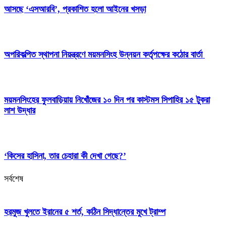
আসছে ‘এসআরবি’, প্রকাশিত হলো আইনের খসড়া
অপরিকল্পিত স্থাপনা নিয়ন্ত্রণে ময়মনসিংহ উন্নয়ন কর্তৃপক্ষের কঠোর বার্তা
ময়মনসিংহের ফুলবাড়িয়ায় নিখোঁজের ১০ দিন পর কাস্টমস সিপাহির ১৫ টুকরা
লাশ উদ্ধার
‘কিসের হাসিনা, তার চেহারা কী দেখা গেছে?’
সর্বশেষ
হরমুজ খুলতে ইরানের ৫ শর্ত, কঠিন সিদ্ধান্তের মুখে ট্রাম্প