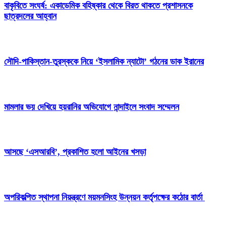
বাকৃবিতে সংঘর্ষ: একাডেমিক বহিষ্কার থেকে বিরত থাকতে প্রশাসনকে
ছাত্রদলের আহ্বান
সৌদি-পাকিস্তান-তুরস্ককে নিয়ে ‘ইসলামিক ন্যাটো’ গঠনের ডাক ইরানের
মামলার ভয় দেখিয়ে হয়রানির অভিযোগে নান্দাইলে সংবাদ সম্মেলন
আসছে ‘এসআরবি’, প্রকাশিত হলো আইনের খসড়া
অপরিকল্পিত স্থাপনা নিয়ন্ত্রণে ময়মনসিংহ উন্নয়ন কর্তৃপক্ষের কঠোর বার্তা