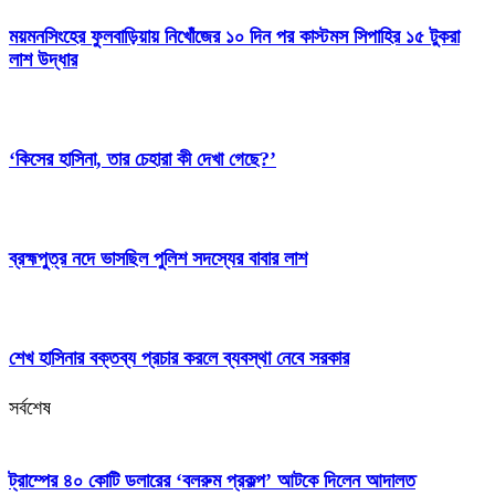
ময়মনসিংহের ফুলবাড়িয়ায় নিখোঁজের ১০ দিন পর কাস্টমস সিপাহির ১৫ টুকরা
লাশ উদ্ধার
‘কিসের হাসিনা, তার চেহারা কী দেখা গেছে?’
ব্রহ্মপুত্র নদে ভাসছিল পুলিশ সদস্যের বাবার লাশ
শেখ হাসিনার বক্তব্য প্রচার করলে ব্যবস্থা নেবে সরকার
সর্বশেষ
ট্রাম্পের ৪০ কোটি ডলারের ‘বলরুম প্রকল্প’ আটকে দিলেন আদালত