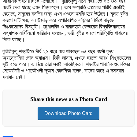
আবাসিক ভবনের দিকে এগোচ্ছে।’ বুরিতিকুপু নামে শহরটিতে গত ৩০ বছর
ধরেই দেখা যাচ্ছে এমন সিঙ্কহোল। তবে সম্প্রতি এগুলোর পরিধি এতটাই
বেড়েছে, মানুষের বসতির জন্য এখন এগুলো হুমকি হয়ে উঠেছে। মূলত বৃষ্টির
কারণে মাটি ক্ষয়, বন উজাড় করে অপরিকল্পিত বাড়িঘর নির্মাণে বাড়ছে
সিঙ্কহোলের বিস্তৃতি। ভূগোলবিদ ও মারানহাউ ফেডারেল বিশ্ববিদ্যালয়ের
অধ্যাপক মার্সিলিনো ফারিয়াস বলেছেন, ভারী বৃষ্টির কারণে পরিস্থিতি খারাপের
দিকে যাচ্ছে।
বুরিতিকুপু শহরটিতে দীর্ঘ ২২ বছর ধরে থাকছেন ৬৫ বছর বয়সী বৃদ্ধ
অ্যান্তোনিয়া দোস অ্যাঞ্জস। তিনি জানান, এখানে হয়তো আরও সিঙ্কহোলের
সৃষ্টি হতে পারে। এ নিয়ে তারা সবাই আতঙ্কিত। শহরটির পাবলিক ওয়ার্কসের
সেক্রেটারি ও প্রকৌশলী লুকাস কোনসিকা বলেন, তাদের কাছে এ সমস্যার
সমাধান নেই।
Share this news as a Photo Card
Download Photo Card