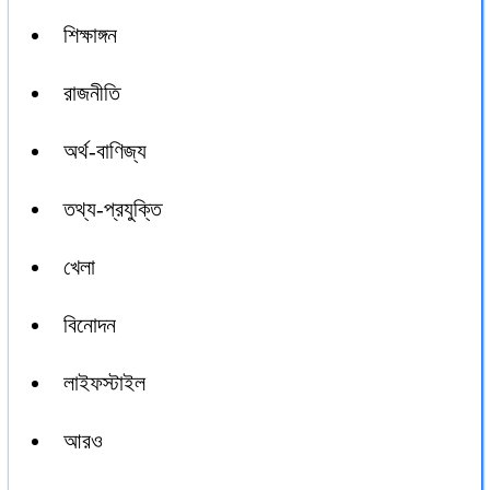
শিক্ষাঙ্গন
রাজনীতি
অর্থ-বাণিজ্য
তথ্য-প্রযুক্তি
খেলা
বিনোদন
লাইফস্টাইল
আরও