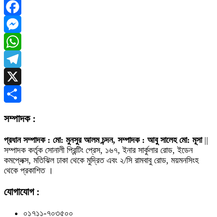
Facebook
Messenger
WhatsApp
Telegram
X
Share
সম্পাদক :
প্রধান সম্পাদক : মো: মুনসুর আলম চন্দন, সম্পাদক : আবু সালেহ মো: মূসা
||
সম্পাদক কর্তৃক সোনালী প্রিন্টিং প্রেস, ১৬৭, ইনার সার্কুলার রোড, ইডেন
কমপ্লেক্স, মতিঝিল ঢাকা থেকে মুদ্রিত এবং ২/সি রামবাবু রোড, ময়মনসিংহ
থেকে প্রকাশিত ।
যোগাযোগ :
০১৭১১-৭০৩৫০০