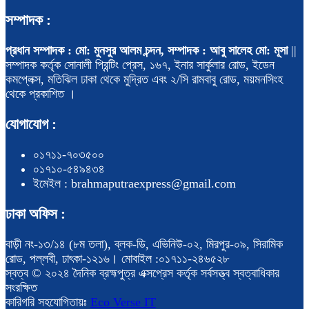
সম্পাদক :
প্রধান সম্পাদক : মো: মুনসুর আলম চন্দন, সম্পাদক : আবু সালেহ মো: মূসা
||
সম্পাদক কর্তৃক সোনালী প্রিন্টিং প্রেস, ১৬৭, ইনার সার্কুলার রোড, ইডেন
কমপ্লেক্স, মতিঝিল ঢাকা থেকে মুদ্রিত এবং ২/সি রামবাবু রোড, ময়মনসিংহ
থেকে প্রকাশিত ।
যোগাযোগ :
০১৭১১-৭০৩৫০০
০১৭১০-৫৪৯৪৩৪
ইমেইল : brahmaputraexpress@gmail.com
ঢাকা অফিস :
বাড়ী নং-১৩/১৪ (৮ম তলা), ব্লক-ডি, এভিনিউ-০২, মিরপুর-০৯, সিরামিক
রোড, পল্লবী, ঢাৎকা-১২১৬। মোবাইল :০১৭১১-২৪৬৫২৮
স্বত্ব © ২০২৪ দৈনিক ব্রহ্মপুত্র এক্সপ্রেস কর্তৃক সর্বসত্ত্ব স্বত্বাধিকার
সংরক্ষিত
কারিগরি সহযোগিতায়ঃ
Eco Verse IT