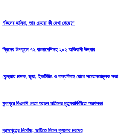
‘কিসের হাসিনা, তার চেহারা কী দেখা গেছে?’
গ্রিসের উপকূলে ৭২ বাংলাদেশিসহ ২০২ অভিবাসী উদ্ধার
কেন্দুয়ায় মাদক, জুয়া, ইভটিজিং ও বাল্যবিবাহ রোধে সচেতনতামূলক সভা
ফুলপুরে বিএনপি নেতা আব্দুল মতিনের মৃত্যুবার্ষিকীতে স্মরণসভা
ব্রহ্মপুত্রে নিখোঁজ, ভাটিতে মিলল কৃষকের মরদেহ