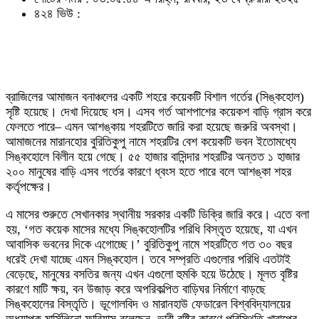
৪২৪ ভিউ :
ব্রাজিলের আমাজন বনাঞ্চলের একটি শহরে কয়েকটি বিশাল গর্তের (সিঙ্কহোল)
সৃষ্টি হয়েছে। দেখা দিয়েছে ধস। এসব গর্ত আশপাশের কয়েকশ বাড়ি গ্রাস করে
ফেলতে পারে– এমন আশঙ্কায় শহরটিতে জারি করা হয়েছে জরুরি অবস্থা।
আমাজনের মারানহোর বুরিতিকুপু নামে শহরটির বেশ কয়েকটি ভবন ইতোমধ্যে
সিঙ্কহোলে বিলীন হয়ে গেছে। ৫৫ হাজার বাসিন্দার শহরটির অন্তত ১ হাজার
২০০ মানুষের বাড়ি এসব গর্তের কারণে ধ্বংস হতে পারে বলে আশঙ্কা শহর
কর্তৃপক্ষের।
এ মাসের শুরুতে সেখানকার স্থানীয় সরকার একটি ডিক্রি জারি করে। এতে বলা
হয়, ‘গত কয়েক মাসের মধ্যে সিঙ্কহোলটির পরিধি বিস্তৃত হয়েছে, যা এখন
আবাসিক ভবনের দিকে এগোচ্ছে।’ বুরিতিকুপু নামে শহরটিতে গত ৩০ বছর
ধরেই দেখা যাচ্ছে এমন সিঙ্কহোল। তবে সম্প্রতি এগুলোর পরিধি এতটাই
বেড়েছে, মানুষের বসতির জন্য এখন এগুলো হুমকি হয়ে উঠেছে। মূলত বৃষ্টির
কারণে মাটি ক্ষয়, বন উজাড় করে অপরিকল্পিত বাড়িঘর নির্মাণে বাড়ছে
সিঙ্কহোলের বিস্তৃতি। ভূগোলবিদ ও মারানহাউ ফেডারেল বিশ্ববিদ্যালয়ের