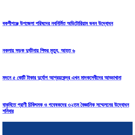
বকশীগঞ্জে উপজেলা পরিষদের নবনির্মিত অডিটোরিয়াম ভবন উদ্বোধন
নকলায় সড়ক দুর্ঘটনায় শিশুর মৃত্যু, আহত ৬
মদনে ৫ কোটি টাকার দুর্যোগ আশ্রয়কেন্দ্র এখন মাদকসেবীদের আড্ডাখানা
বাকৃবিতে প্রাণী চিকিৎসক ও গবেষকদের ৩২তম বৈজ্ঞানিক সম্মেলনের উদ্বোধন
শনিবার