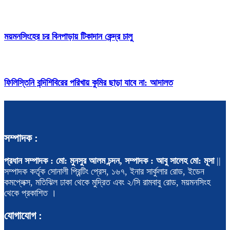
ময়মনসিংহের চর বিনপাড়ায় টিকাদান কেন্দ্র চালু
ফিলিস্তিনি বন্দিশিবিরের পরিখায় কুমির ছাড়া যাবে না: আদালত
সম্পাদক :
প্রধান সম্পাদক : মো: মুনসুর আলম চন্দন, সম্পাদক : আবু সালেহ মো: মূসা
||
সম্পাদক কর্তৃক সোনালী প্রিন্টিং প্রেস, ১৬৭, ইনার সার্কুলার রোড, ইডেন
কমপ্লেক্স, মতিঝিল ঢাকা থেকে মুদ্রিত এবং ২/সি রামবাবু রোড, ময়মনসিংহ
থেকে প্রকাশিত ।
যোগাযোগ :