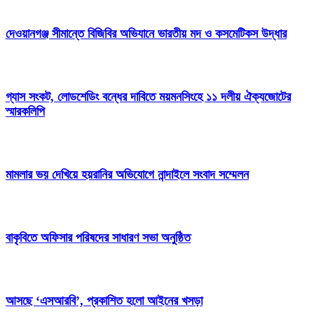
দেওয়ানগঞ্জ সীমান্তে বিজিবির অভিযানে ভারতীয় মদ ও কসমেটিকস উদ্ধার
গ্যাস সংকট, লোডশেডিং বন্ধের দাবিতে ময়মনসিংহে ১১ দলীয় ঐক্যজোটের
স্মারকলিপি
মামলার ভয় দেখিয়ে হয়রানির অভিযোগে নান্দাইলে সংবাদ সম্মেলন
বাকৃবিতে অফিসার পরিষদের সাধারণ সভা অনুষ্ঠিত
আসছে ‘এসআরবি’, প্রকাশিত হলো আইনের খসড়া