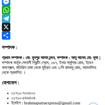
Facebook
Messenger
WhatsApp
Telegram
X
Share
সম্পাদক :
প্রধান সম্পাদক : মো: মুনসুর আলম চন্দন, সম্পাদক : আবু সালেহ মো: মূসা
||
সম্পাদক কর্তৃক সোনালী প্রিন্টিং প্রেস, ১৬৭, ইনার সার্কুলার রোড, ইডেন
কমপ্লেক্স, মতিঝিল ঢাকা থেকে মুদ্রিত এবং ২/সি রামবাবু রোড, ময়মনসিংহ
থেকে প্রকাশিত ।
যোগাযোগ :
০১৭১১-৭০৩৫০০
০১৭১০-৫৪৯৪৩৪
ইমেইল : brahmaputraexpress@gmail.com