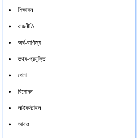
শিক্ষাঙ্গন
রাজনীতি
অর্থ-বাণিজ্য
তথ্য-প্রযুক্তি
খেলা
বিনোদন
লাইফস্টাইল
আরও