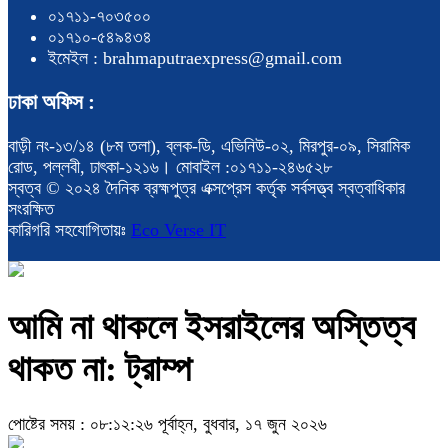
০১৭১১-৭০৩৫০০
০১৭১০-৫৪৯৪৩৪
ইমেইল : brahmaputraexpress@gmail.com
ঢাকা অফিস :
বাড়ী নং-১৩/১৪ (৮ম তলা), ব্লক-ডি, এভিনিউ-০২, মিরপুর-০৯, সিরামিক
রোড, পল্লবী, ঢাৎকা-১২১৬। মোবাইল :০১৭১১-২৪৬৫২৮
স্বত্ব © ২০২৪ দৈনিক ব্রহ্মপুত্র এক্সপ্রেস কর্তৃক সর্বসত্ত্ব স্বত্বাধিকার
সংরক্ষিত
কারিগরি সহযোগিতায়ঃ
Eco Verse IT
আমি না থাকলে ইসরাইলের অস্তিত্ব
থাকত না: ট্রাম্প
পোষ্টের সময় : ০৮:১২:২৬ পূর্বাহ্ন, বুধবার, ১৭ জুন ২০২৬