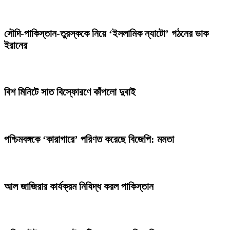
সৌদি-পাকিস্তান-তুরস্ককে নিয়ে ‘ইসলামিক ন্যাটো’ গঠনের ডাক
ইরানের
বিশ মিনিটে সাত বিস্ফোরণে কাঁপলো দুবাই
পশ্চিমবঙ্গকে ‘কারাগারে’ পরিণত করেছে বিজেপি: মমতা
আল জাজিরার কার্যক্রম নিষিদ্ধ করল পাকিস্তান