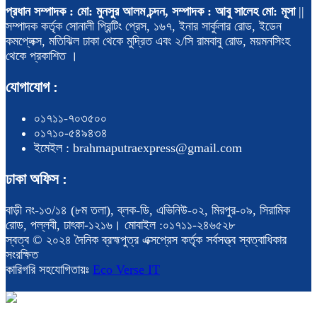
প্রধান সম্পাদক : মো: মুনসুর আলম চন্দন, সম্পাদক : আবু সালেহ মো: মূসা
||
সম্পাদক কর্তৃক সোনালী প্রিন্টিং প্রেস, ১৬৭, ইনার সার্কুলার রোড, ইডেন
কমপ্লেক্স, মতিঝিল ঢাকা থেকে মুদ্রিত এবং ২/সি রামবাবু রোড, ময়মনসিংহ
থেকে প্রকাশিত ।
যোগাযোগ :
০১৭১১-৭০৩৫০০
০১৭১০-৫৪৯৪৩৪
ইমেইল : brahmaputraexpress@gmail.com
ঢাকা অফিস :
বাড়ী নং-১৩/১৪ (৮ম তলা), ব্লক-ডি, এভিনিউ-০২, মিরপুর-০৯, সিরামিক
রোড, পল্লবী, ঢাৎকা-১২১৬। মোবাইল :০১৭১১-২৪৬৫২৮
স্বত্ব © ২০২৪ দৈনিক ব্রহ্মপুত্র এক্সপ্রেস কর্তৃক সর্বসত্ত্ব স্বত্বাধিকার
সংরক্ষিত
কারিগরি সহযোগিতায়ঃ
Eco Verse IT