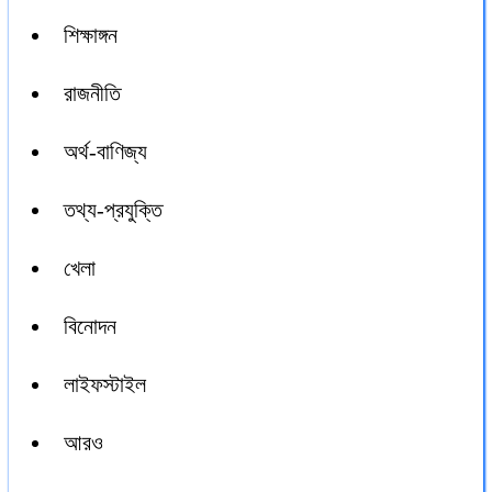
শিক্ষাঙ্গন
রাজনীতি
অর্থ-বাণিজ্য
তথ্য-প্রযুক্তি
খেলা
বিনোদন
লাইফস্টাইল
আরও