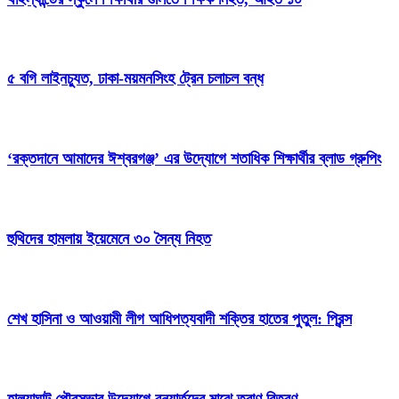
৫ বগি লাইনচ্যুত, ঢাকা-ময়মনসিংহ ট্রেন চলাচল বন্ধ
‘রক্তদানে আমাদের ঈশ্বরগঞ্জ’ এর উদ্যোগে শতাধিক শিক্ষার্থীর ব্লাড গ্রুপিং
হুথিদের হামলায় ইয়েমেনে ৩০ সৈন্য নিহত
শেখ হাসিনা ও আওয়ামী লীগ আধিপত্যবাদী শক্তির হাতের পুতুল: প্রিন্স
হালুয়াঘাট পৌরসভার উদ্যোগে বন্যার্তদের মাঝে ত্রাণ বিতরণ