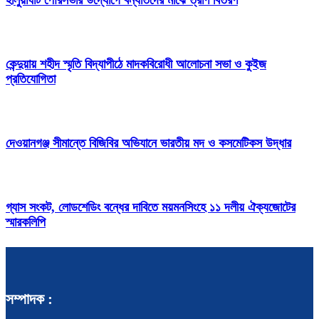
কেন্দুয়ায় শহীদ স্মৃতি বিদ্যাপীঠে মাদকবিরোধী আলোচনা সভা ও কুইজ
প্রতিযোগিতা
দেওয়ানগঞ্জ সীমান্তে বিজিবির অভিযানে ভারতীয় মদ ও কসমেটিকস উদ্ধার
গ্যাস সংকট, লোডশেডিং বন্ধের দাবিতে ময়মনসিংহে ১১ দলীয় ঐক্যজোটের
স্মারকলিপি
সম্পাদক :