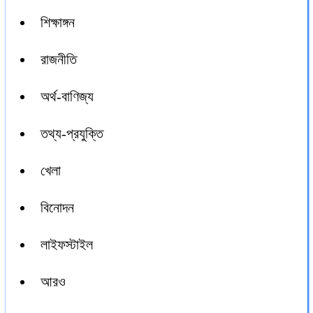
শিক্ষাঙ্গন
রাজনীতি
অর্থ-বাণিজ্য
তথ্য-প্রযুক্তি
খেলা
বিনোদন
লাইফস্টাইল
আরও