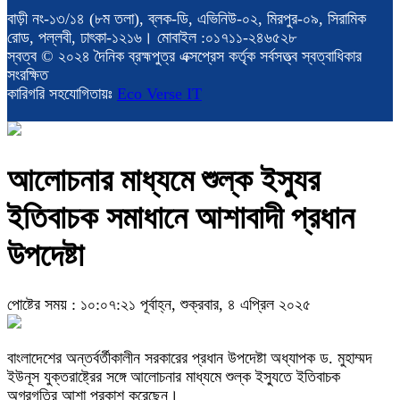
বাড়ী নং-১৩/১৪ (৮ম তলা), ব্লক-ডি, এভিনিউ-০২, মিরপুর-০৯, সিরামিক
রোড, পল্লবী, ঢাৎকা-১২১৬। মোবাইল :০১৭১১-২৪৬৫২৮
স্বত্ব © ২০২৪ দৈনিক ব্রহ্মপুত্র এক্সপ্রেস কর্তৃক সর্বসত্ত্ব স্বত্বাধিকার
সংরক্ষিত
কারিগরি সহযোগিতায়ঃ
Eco Verse IT
আলোচনার মাধ্যমে শুল্ক ইস্যুর
ইতিবাচক সমাধানে আশাবাদী প্রধান
উপদেষ্টা
পোষ্টের সময় : ১০:০৭:২১ পূর্বাহ্ন, শুক্রবার, ৪ এপ্রিল ২০২৫
বাংলাদেশের অন্তর্বর্তীকালীন সরকারের প্রধান উপদেষ্টা অধ্যাপক ড. মুহাম্মদ
ইউনূস যুক্তরাষ্ট্রের সঙ্গে আলোচনার মাধ্যমে শুল্ক ইস্যুতে ইতিবাচক
অগ্রগতির আশা প্রকাশ করেছেন।