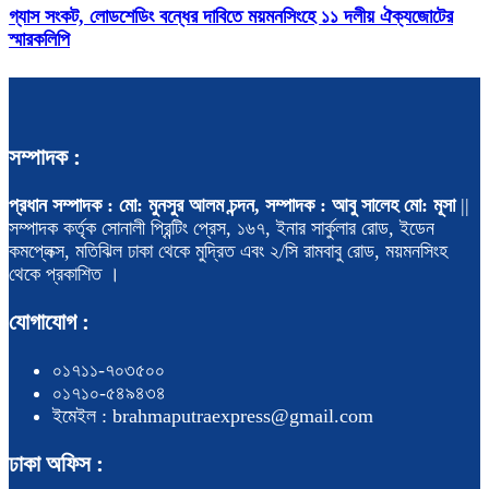
গ্যাস সংকট, লোডশেডিং বন্ধের দাবিতে ময়মনসিংহে ১১ দলীয় ঐক্যজোটের
স্মারকলিপি
সম্পাদক :
প্রধান সম্পাদক : মো: মুনসুর আলম চন্দন, সম্পাদক : আবু সালেহ মো: মূসা
||
সম্পাদক কর্তৃক সোনালী প্রিন্টিং প্রেস, ১৬৭, ইনার সার্কুলার রোড, ইডেন
কমপ্লেক্স, মতিঝিল ঢাকা থেকে মুদ্রিত এবং ২/সি রামবাবু রোড, ময়মনসিংহ
থেকে প্রকাশিত ।
যোগাযোগ :
০১৭১১-৭০৩৫০০
০১৭১০-৫৪৯৪৩৪
ইমেইল : brahmaputraexpress@gmail.com
ঢাকা অফিস :