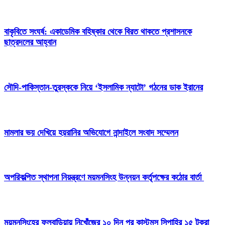
বাকৃবিতে সংঘর্ষ: একাডেমিক বহিষ্কার থেকে বিরত থাকতে প্রশাসনকে
ছাত্রদলের আহ্বান
সৌদি-পাকিস্তান-তুরস্ককে নিয়ে ‘ইসলামিক ন্যাটো’ গঠনের ডাক ইরানের
মামলার ভয় দেখিয়ে হয়রানির অভিযোগে নান্দাইলে সংবাদ সম্মেলন
অপরিকল্পিত স্থাপনা নিয়ন্ত্রণে ময়মনসিংহ উন্নয়ন কর্তৃপক্ষের কঠোর বার্তা
ময়মনসিংহের ফুলবাড়িয়ায় নিখোঁজের ১০ দিন পর কাস্টমস সিপাহির ১৫ টুকরা