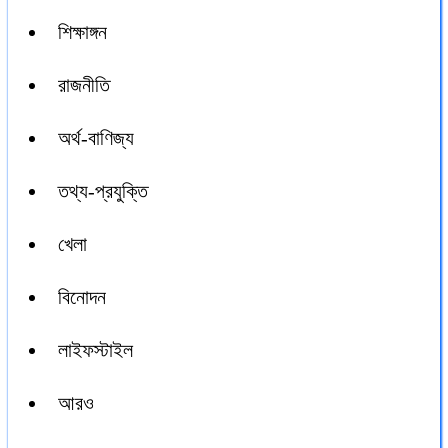
শিক্ষাঙ্গন
রাজনীতি
অর্থ-বাণিজ্য
তথ্য-প্রযুক্তি
খেলা
বিনোদন
লাইফস্টাইল
আরও