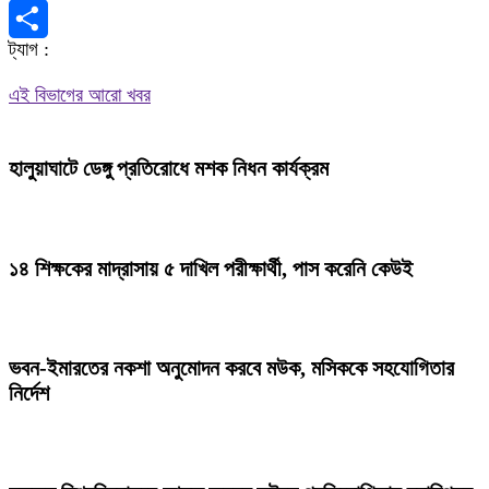
X
ট্যাগ :
Share
এই বিভাগের আরো খবর
হালুয়াঘাটে ডেঙ্গু প্রতিরোধে মশক নিধন কার্যক্রম
১৪ শিক্ষকের মাদ্রাসায় ৫ দাখিল পরীক্ষার্থী, পাস করেনি কেউই
ভবন-ইমারতের নকশা অনুমোদন করবে মউক, মসিককে সহযোগিতার
নির্দেশ