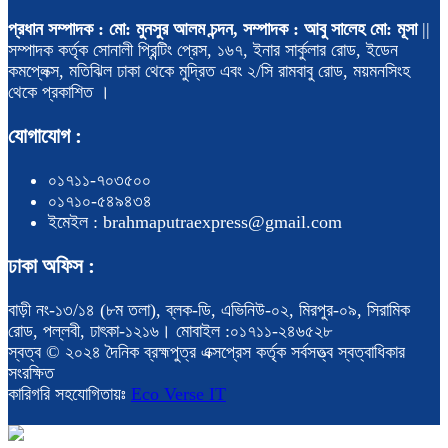
প্রধান সম্পাদক : মো: মুনসুর আলম চন্দন, সম্পাদক : আবু সালেহ মো: মূসা
||
সম্পাদক কর্তৃক সোনালী প্রিন্টিং প্রেস, ১৬৭, ইনার সার্কুলার রোড, ইডেন
কমপ্লেক্স, মতিঝিল ঢাকা থেকে মুদ্রিত এবং ২/সি রামবাবু রোড, ময়মনসিংহ
থেকে প্রকাশিত ।
যোগাযোগ :
০১৭১১-৭০৩৫০০
০১৭১০-৫৪৯৪৩৪
ইমেইল : brahmaputraexpress@gmail.com
ঢাকা অফিস :
বাড়ী নং-১৩/১৪ (৮ম তলা), ব্লক-ডি, এভিনিউ-০২, মিরপুর-০৯, সিরামিক
রোড, পল্লবী, ঢাৎকা-১২১৬। মোবাইল :০১৭১১-২৪৬৫২৮
স্বত্ব © ২০২৪ দৈনিক ব্রহ্মপুত্র এক্সপ্রেস কর্তৃক সর্বসত্ত্ব স্বত্বাধিকার
সংরক্ষিত
কারিগরি সহযোগিতায়ঃ
Eco Verse IT