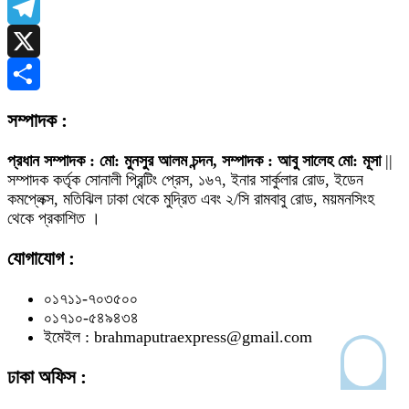
WhatsApp
Telegram
X
Share
সম্পাদক :
প্রধান সম্পাদক : মো: মুনসুর আলম চন্দন, সম্পাদক : আবু সালেহ মো: মূসা
||
সম্পাদক কর্তৃক সোনালী প্রিন্টিং প্রেস, ১৬৭, ইনার সার্কুলার রোড, ইডেন
কমপ্লেক্স, মতিঝিল ঢাকা থেকে মুদ্রিত এবং ২/সি রামবাবু রোড, ময়মনসিংহ
থেকে প্রকাশিত ।
যোগাযোগ :
০১৭১১-৭০৩৫০০
০১৭১০-৫৪৯৪৩৪
ইমেইল : brahmaputraexpress@gmail.com
ঢাকা অফিস :