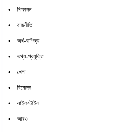
শিক্ষাঙ্গন
রাজনীতি
অর্থ-বাণিজ্য
তথ্য-প্রযুক্তি
খেলা
বিনোদন
লাইফস্টাইল
আরও