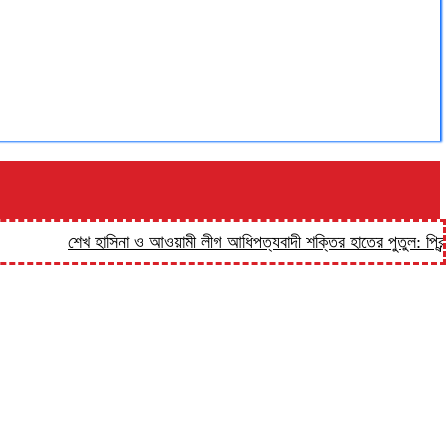
শেখ হাসিনা ও আওয়ামী লীগ আধিপত্যবাদী শক্তির হাতের পুতুল: প্রিন্স
হালু