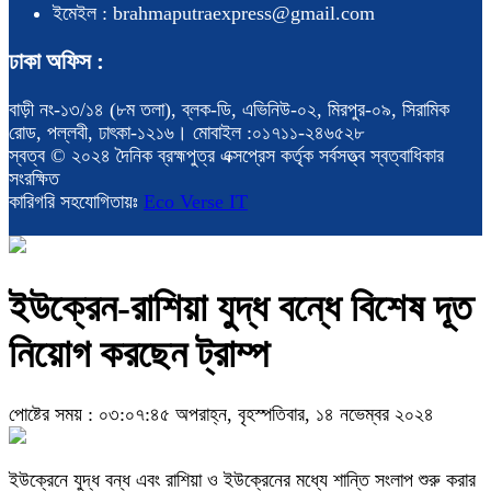
ইমেইল : brahmaputraexpress@gmail.com
ঢাকা অফিস :
বাড়ী নং-১৩/১৪ (৮ম তলা), ব্লক-ডি, এভিনিউ-০২, মিরপুর-০৯, সিরামিক
রোড, পল্লবী, ঢাৎকা-১২১৬। মোবাইল :০১৭১১-২৪৬৫২৮
স্বত্ব © ২০২৪ দৈনিক ব্রহ্মপুত্র এক্সপ্রেস কর্তৃক সর্বসত্ত্ব স্বত্বাধিকার
সংরক্ষিত
কারিগরি সহযোগিতায়ঃ
Eco Verse IT
ইউক্রেন-রাশিয়া যুদ্ধ বন্ধে বিশেষ ‍দূত
নিয়োগ করছেন ট্রাম্প
পোষ্টের সময় : ০৩:০৭:৪৫ অপরাহ্ন, বৃহস্পতিবার, ১৪ নভেম্বর ২০২৪
ইউক্রেনে যুদ্ধ বন্ধ এবং রাশিয়া ও ইউক্রেনের মধ্যে শান্তি সংলাপ শুরু করার