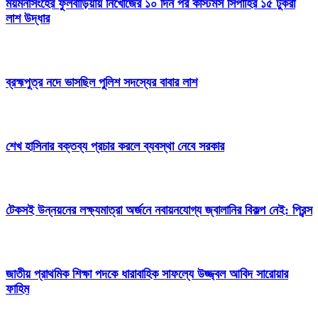
ময়মনসিংহের ফুলবাড়িয়ায় নিখোঁজের ১০ দিন পর কাস্টমস সিপাহির ১৫ টুকরা
লাশ উদ্ধার
ব্রহ্মপুত্র নদে ভাসছিল পুলিশ সদস্যের বাবার লাশ
শেখ হাসিনার বক্তব্য প্রচার করলে ব্যবস্থা নেবে সরকার
টেকসই উন্নয়নের লক্ষ্যমাত্রা অর্জনে নবায়নযোগ্য জ্বালানির বিকল্প নেই: প্রিন্স
জাতীয় প্রাথমিক শিক্ষা পদকে ধারাবাহিক সাফল্যে উজ্জ্বল আবিদ সারোয়ার
ফাহিম