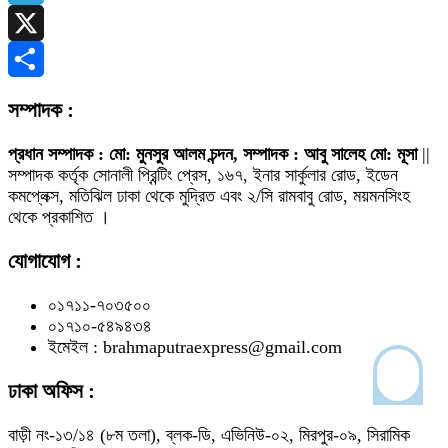
Telegram
X
Share
সম্পাদক :
প্রধান সম্পাদক : মো: মুনসুর আলম চন্দন, সম্পাদক : আবু সালেহ মো: মূসা
||
সম্পাদক কর্তৃক সোনালী প্রিন্টিং প্রেস, ১৬৭, ইনার সার্কুলার রোড, ইডেন
কমপ্লেক্স, মতিঝিল ঢাকা থেকে মুদ্রিত এবং ২/সি রামবাবু রোড, ময়মনসিংহ
থেকে প্রকাশিত ।
যোগাযোগ :
০১৭১১-৭০৩৫০০
০১৭১০-৫৪৯৪৩৪
ইমেইল : brahmaputraexpress@gmail.com
ঢাকা অফিস :
বাড়ী নং-১৩/১৪ (৮ম তলা), ব্লক-ডি, এভিনিউ-০২, মিরপুর-০৯, সিরামিক