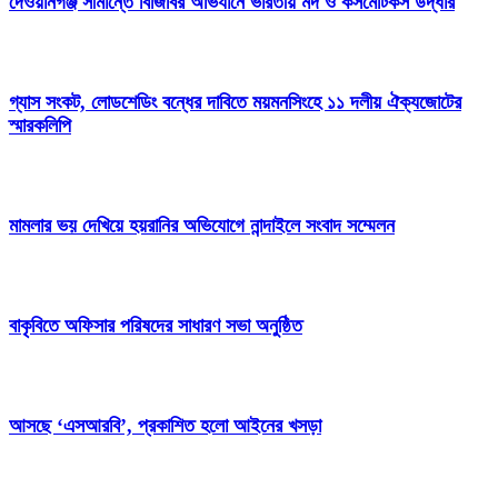
দেওয়ানগঞ্জ সীমান্তে বিজিবির অভিযানে ভারতীয় মদ ও কসমেটিকস উদ্ধার
গ্যাস সংকট, লোডশেডিং বন্ধের দাবিতে ময়মনসিংহে ১১ দলীয় ঐক্যজোটের
স্মারকলিপি
মামলার ভয় দেখিয়ে হয়রানির অভিযোগে নান্দাইলে সংবাদ সম্মেলন
বাকৃবিতে অফিসার পরিষদের সাধারণ সভা অনুষ্ঠিত
আসছে ‘এসআরবি’, প্রকাশিত হলো আইনের খসড়া