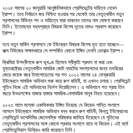
২০২৫ সালের ২০ জানুয়ারি আনুষ্ঠানিকভাবে প্রেসিডেন্টের দায়িত্ব নেবেন
ট্রাম্প। তবে নির্বাচনে জয় নিশ্চিত হওয়ার পর থেকেই তার নেতৃত্বাধীন নতুন
প্রশাসনের বিভিন্ন পদ ও দায়িত্বে যারা থাকবেন তাদের নাম ঘোষণা করছেন
তিনি। ইতোমধ্যে মধ্যপ্রাচ্য বিষয়ক বিশেষ দূতের নামও প্রকাশ করেছেন
ট্রাম্প।
তবে নতুন মার্কিন প্রশাসনে কে ইউক্রেন বিষয়ক বিশেষ দূত হতে যাচ্ছেন—
ফক্স নিউজের সাক্ষাৎকারে সে সম্পর্কিত কোনো ইঙ্গিত দেননি ডোনাল্ড ট্রাম্প।
ক্রিমিয়া উপদ্বীপকে রুশ ভূখণ্ড হিসেবে স্বীকৃতি প্রদান না করা এবং
যুক্তরাষ্ট্রের নেতৃত্বাধীন সামরিক জোট ন্যাটোর সদস্যপদের জন্য তদবিরের
জেরে কয়েক বছর টানাপোড়েনের পর গত ২০২২ সালের ২৪ ফেব্রুয়ারি
ইউক্রেনে সামরিক অভিযান শুরু করে রুশ বাহিনী, যা এখনও চলছে। প্রেসিডেন্ট
পুতিন নিজে এই অভিযানের নির্দেশ দিয়েছিলেন। এ অভিযানে গত প্রায় তিন
বছরে উভয়পক্ষের হাজার হাজার সামরিক-বেসামরিক মানুষ নিহত হয়েছেন।
২০২৩ সালে মস্কো একাধিকবার ইঙ্গিত দিয়েছে যে কিয়েভ শান্তি সংলাপে
আসলে ইউক্রেনে সামরিক অভিযান বন্ধ করবে রুশ বাহিনী; কিন্তু ইউক্রেনের
প্রেসিডেন্ট ভলোদিমির জেলেনস্কি পরিষ্কার জানিয়ে দিয়েছেন যে পুতিনের
নেতৃত্বাধীন প্রশাসনের সঙ্গে কোনো প্রকার সংলাপে যাবে না কিয়েভ। এই মর্মে
প্রেসিডেন্সিয়াল ডিক্রিও জারি করেছেন তিনি।