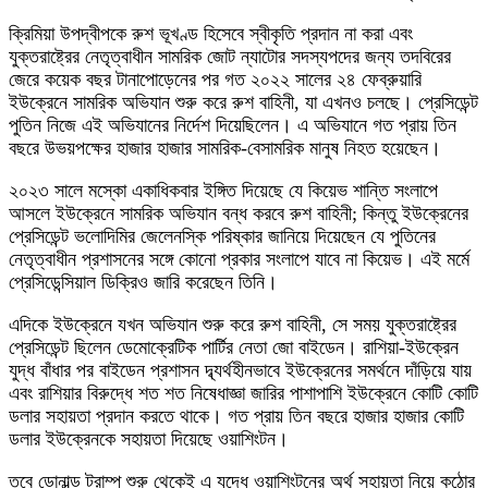
ক্রিমিয়া উপদ্বীপকে রুশ ভূখণ্ড হিসেবে স্বীকৃতি প্রদান না করা এবং
যুক্তরাষ্ট্রের নেতৃত্বাধীন সামরিক জোট ন্যাটোর সদস্যপদের জন্য তদবিরের
জেরে কয়েক বছর টানাপোড়েনের পর গত ২০২২ সালের ২৪ ফেব্রুয়ারি
ইউক্রেনে সামরিক অভিযান শুরু করে রুশ বাহিনী, যা এখনও চলছে। প্রেসিডেন্ট
পুতিন নিজে এই অভিযানের নির্দেশ দিয়েছিলেন। এ অভিযানে গত প্রায় তিন
বছরে উভয়পক্ষের হাজার হাজার সামরিক-বেসামরিক মানুষ নিহত হয়েছেন।
২০২৩ সালে মস্কো একাধিকবার ইঙ্গিত দিয়েছে যে কিয়েভ শান্তি সংলাপে
আসলে ইউক্রেনে সামরিক অভিযান বন্ধ করবে রুশ বাহিনী; কিন্তু ইউক্রেনের
প্রেসিডেন্ট ভলোদিমির জেলেনস্কি পরিষ্কার জানিয়ে দিয়েছেন যে পুতিনের
নেতৃত্বাধীন প্রশাসনের সঙ্গে কোনো প্রকার সংলাপে যাবে না কিয়েভ। এই মর্মে
প্রেসিডেন্সিয়াল ডিক্রিও জারি করেছেন তিনি।
এদিকে ইউক্রেনে যখন অভিযান শুরু করে রুশ বাহিনী, সে সময় যুক্তরাষ্ট্রের
প্রেসিডেন্ট ছিলেন ডেমোক্রেটিক পার্টির নেতা জো বাইডেন। রাশিয়া-ইউক্রেন
যুদ্ধ বাঁধার পর বাইডেন প্রশাসন দ্ব্যর্থহীনভাবে ইউক্রেনের সমর্থনে দাঁড়িয়ে যায়
এবং রাশিয়ার বিরুদ্ধে শত শত নিষেধাজ্ঞা জারির পাশাপাশি ইউক্রেনে কোটি কোটি
ডলার সহায়তা প্রদান করতে থাকে। গত প্রায় তিন বছরে হাজার হাজার কোটি
ডলার ইউক্রেনকে সহায়তা দিয়েছে ওয়াশিংটন।
তবে ডোনাল্ড ট্রাম্প শুরু থেকেই এ যুদ্ধে ওয়াশিংটনের অর্থ সহায়তা নিয়ে কঠোর