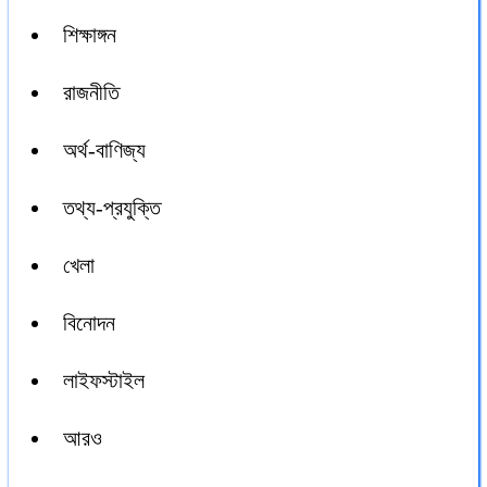
শিক্ষাঙ্গন
রাজনীতি
অর্থ-বাণিজ্য
তথ্য-প্রযুক্তি
খেলা
বিনোদন
লাইফস্টাইল
আরও