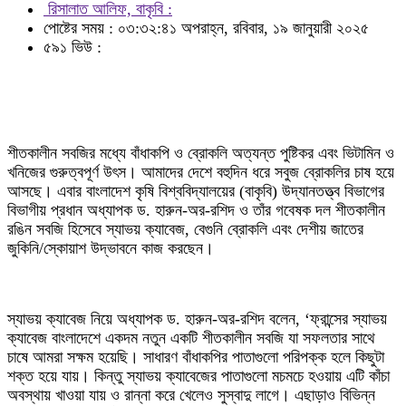
রিসালাত আলিফ, বাকৃবি :
পোষ্টের সময় : ০৩:৩২:৪১ অপরাহ্ন, রবিবার, ১৯ জানুয়ারী ২০২৫
৫৯১ ভিউ :
শীতকালীন সবজির মধ্যে বাঁধাকপি ও ব্রোকলি অত্যন্ত পুষ্টিকর এবং ভিটামিন ও
খনিজের গুরুত্বপূর্ণ উৎস। আমাদের দেশে বহুদিন ধরে সবুজ ব্রোকলির চাষ হয়ে
আসছে। এবার বাংলাদেশ কৃষি বিশ্ববিদ্যালয়ের (বাকৃবি) উদ্যানতত্ত্ব বিভাগের
বিভাগীয় প্রধান অধ্যাপক ড. হারুন-অর-রশিদ ও তাঁর গবেষক দল শীতকালীন
রঙিন সবজি হিসেবে স্যাভয় ক্যাবেজ, বেগুনি ব্রোকলি এবং দেশীয় জাতের
জুকিনি/স্কোয়াশ উদ্ভাবনে কাজ করছেন।
স্যাভয় ক্যাবেজ নিয়ে অধ্যাপক ড. হারুন-অর-রশিদ বলেন, ‘ফ্রান্সের স্যাভয়
ক্যাবেজ বাংলাদেশে একদম নতুন একটি শীতকালীন সবজি যা সফলতার সাথে
চাষে আমরা সক্ষম হয়েছি। সাধারণ বাঁধাকপির পাতাগুলো পরিপক্ক হলে কিছুটা
শক্ত হয়ে যায়। কিন্তু স্যাভয় ক্যাবেজের পাতাগুলো মচমচে হওয়ায় এটি কাঁচা
অবস্থায় খাওয়া যায় ও রান্না করে খেলেও সুস্বাদু লাগে। এছাড়াও বিভিন্ন