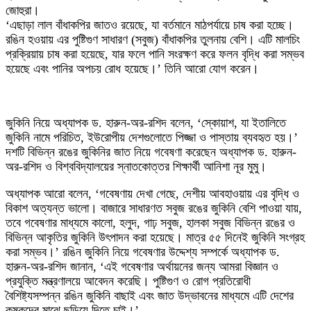
জোহুরা।
‘এছাড়া লাল বাঁধাকপির জাতও রয়েছে, যা বর্তমানে মাঠপর্যায়ে চাষ করা হচ্ছে।
রঙিন হওয়ায় এর পুষ্টিগুণ সাধারণ (সবুজ) বাঁধাকপির তুলনায় বেশি। এটি মালচিং
প্রক্রিয়ায় চাষ করা হয়েছে, যার ফলে পানি সংরক্ষণ করে ফলন বৃদ্ধি করা সম্ভব
হয়েছে এবং পানির অপচয় রোধ হয়েছে।’ তিনি আরো যোগ করেন।
জুকিনি নিয়ে অধ্যাপক ড. হারুন-অর-রশিদ বলেন, ‘স্কোয়াশ, যা ইতালিতে
জুকিনি নামে পরিচিত, ইউরোপীয় দেশগুলোতে পিজ্জা ও পাস্তায় ব্যবহৃত হয়।’
দশটি বিভিন্ন রঙের জুকিনির জাত নিয়ে গবেষণা করেছেন অধ্যাপক ড. হারুন-
অর-রশিদ ও বিশ্ববিদ্যালয়ের স্নাতকোত্তর শিক্ষার্থী আনিশা নূর মুমু।
অধ্যাপক আরো বলেন, ‘গবেষণায় দেখা গেছে, দেশীয় আবহাওয়ায় এর বৃদ্ধি ও
বিকাশ অত্যন্ত ভালো। বাজারে সাধারণত সবুজ রঙের জুকিনি বেশি পাওয়া যায়,
তবে গবেষণার মাধ্যমে কালো, হলুদ, গাঢ় সবুজ, হালকা সবুজ বিভিন্ন রঙের ও
বিভিন্ন আকৃতির জুকিনি উৎপাদন করা হয়েছে। মাত্র ৫৫ দিনেই জুকিনি সংগ্রহ
করা সম্ভব।’ রঙিন জুকিনি নিয়ে গবেষণার উদ্দেশ্য সম্পর্কে অধ্যাপক ড.
হারুন-অর-রশিদ জানান, ‘এই গবেষণার অর্থায়নের জন্য আমরা বিজ্ঞান ও
প্রযুক্তি মন্ত্রণালয়ে আবেদন করেছি। পুষ্টিগুণ ও রোগ প্রতিরোধী
বৈশিষ্ট্যসম্পন্ন রঙিন জুকিনি বাছাই এবং জাত উদ্ভাবনের মাধ্যমে এটি দেশের
কৃষকদের মাঝে ছড়িয়ে দিতে চাই।’