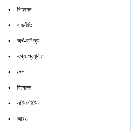
শিক্ষাঙ্গন
রাজনীতি
অর্থ-বাণিজ্য
তথ্য-প্রযুক্তি
খেলা
বিনোদন
লাইফস্টাইল
আরও