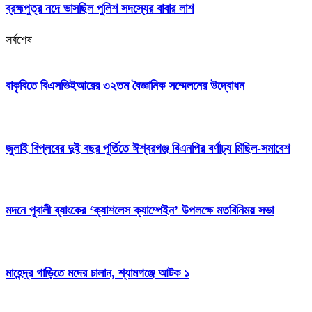
ব্রহ্মপুত্র নদে ভাসছিল পুলিশ সদস্যের বাবার লাশ
সর্বশেষ
বাকৃবিতে বিএসভিইআরের ৩২তম বৈজ্ঞানিক সম্মেলনের উদ্বোধন
জুলাই বিপ্লবের দুই বছর পূর্তিতে ঈশ্বরগঞ্জ বিএনপির বর্ণাঢ্য মিছিল-সমাবেশ
মদনে পূবালী ব্যাংকের ‘ক্যাশলেস ক্যাম্পেইন’ উপলক্ষে মতবিনিময় সভা
মাহেন্দ্র গাড়িতে মদের চালান, শ্যামগঞ্জে আটক ১