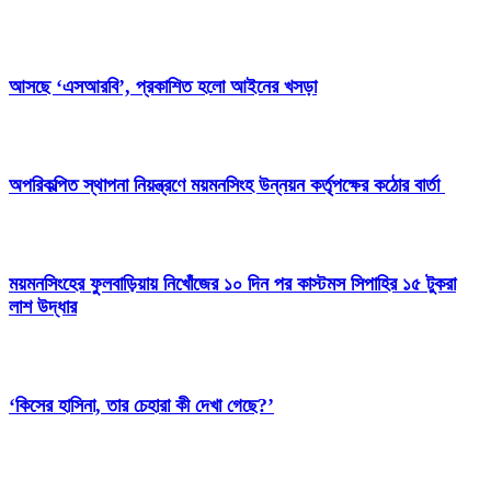
আসছে ‘এসআরবি’, প্রকাশিত হলো আইনের খসড়া
অপরিকল্পিত স্থাপনা নিয়ন্ত্রণে ময়মনসিংহ উন্নয়ন কর্তৃপক্ষের কঠোর বার্তা
ময়মনসিংহের ফুলবাড়িয়ায় নিখোঁজের ১০ দিন পর কাস্টমস সিপাহির ১৫ টুকরা
লাশ উদ্ধার
‘কিসের হাসিনা, তার চেহারা কী দেখা গেছে?’