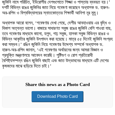
জুকিনি নামে পরিচিত, ইউরোপীয় দেশগুলোতে পিজ্জা ও পাস্তায় ব্যবহৃত হয়।’
দশটি বিভিন্ন রঙের জুকিনির জাত নিয়ে গবেষণা করেছেন অধ্যাপক ড. হারুন-
অর-রশিদ ও বিশ্ববিদ্যালয়ের স্নাতকোত্তর শিক্ষার্থী আনিশা নূর মুমু।
অধ্যাপক আরো বলেন, ‘গবেষণায় দেখা গেছে, দেশীয় আবহাওয়ায় এর বৃদ্ধি ও
বিকাশ অত্যন্ত ভালো। বাজারে সাধারণত সবুজ রঙের জুকিনি বেশি পাওয়া যায়,
তবে গবেষণার মাধ্যমে কালো, হলুদ, গাঢ় সবুজ, হালকা সবুজ বিভিন্ন রঙের ও
বিভিন্ন আকৃতির জুকিনি উৎপাদন করা হয়েছে। মাত্র ৫৫ দিনেই জুকিনি সংগ্রহ
করা সম্ভব।’ রঙিন জুকিনি নিয়ে গবেষণার উদ্দেশ্য সম্পর্কে অধ্যাপক ড.
হারুন-অর-রশিদ জানান, ‘এই গবেষণার অর্থায়নের জন্য আমরা বিজ্ঞান ও
প্রযুক্তি মন্ত্রণালয়ে আবেদন করেছি। পুষ্টিগুণ ও রোগ প্রতিরোধী
বৈশিষ্ট্যসম্পন্ন রঙিন জুকিনি বাছাই এবং জাত উদ্ভাবনের মাধ্যমে এটি দেশের
কৃষকদের মাঝে ছড়িয়ে দিতে চাই।’
Share this news as a Photo Card
Download Photo Card