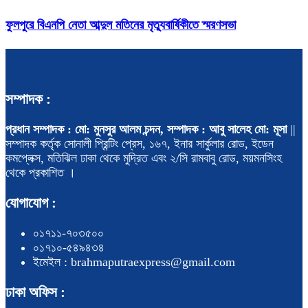
ফুলপুরে বিএনপি নেতা আব্দুল মতিনের মৃত্যুবার্ষিকীতে স্মরণসভা
সম্পাদক :
প্রধান সম্পাদক : মো: মুনসুর আলম চন্দন, সম্পাদক : আবু সালেহ মো: মূসা
||
সম্পাদক কর্তৃক সোনালী প্রিন্টিং প্রেস, ১৬৭, ইনার সার্কুলার রোড, ইডেন
কমপ্লেক্স, মতিঝিল ঢাকা থেকে মুদ্রিত এবং ২/সি রামবাবু রোড, ময়মনসিংহ
থেকে প্রকাশিত ।
যোগাযোগ :
০১৭১১-৭০৩৫০০
০১৭১০-৫৪৯৪৩৪
ইমেইল : brahmaputraexpress@gmail.com
ঢাকা অফিস :