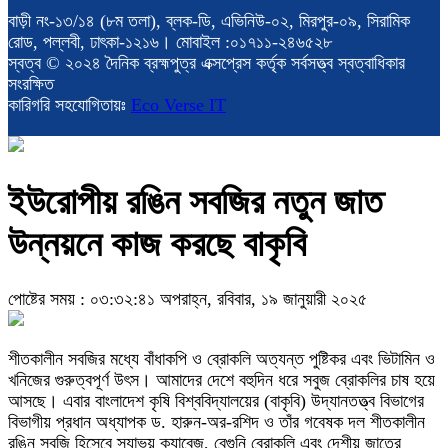
বাড়ী নং-১৩/১৪ (৮ম তলা), ব্লক-ডি, এভিনিউ-০২, মিরপুর-০৯, সিরামিক
রোড, পল্লবী, ঢাৎকা-১২১৬। মোবাইল :০১৭১১-২৪৬৫২৮
স্বত্ব © ২০২৪ দৈনিক ব্রহ্মপুত্র এক্সপ্রেস কর্তৃক সর্বসত্ত্ব স্বত্বাধিকার
সংরক্ষিত
কারিগরি সহযোগিতায়ঃ
Eco Verse IT
ইউরোপীয় রঙিন সবজির নতুন জাত
উন্নয়নে কাজ করছে বাকৃবি
পোষ্টের সময় : ০৩:৩২:৪১ অপরাহ্ন, রবিবার, ১৯ জানুয়ারী ২০২৫
শীতকালীন সবজির মধ্যে বাঁধাকপি ও ব্রোকলি অত্যন্ত পুষ্টিকর এবং ভিটামিন ও
খনিজের গুরুত্বপূর্ণ উৎস। আমাদের দেশে বহুদিন ধরে সবুজ ব্রোকলির চাষ হয়ে
আসছে। এবার বাংলাদেশ কৃষি বিশ্ববিদ্যালয়ের (বাকৃবি) উদ্যানতত্ত্ব বিভাগের
বিভাগীয় প্রধান অধ্যাপক ড. হারুন-অর-রশিদ ও তাঁর গবেষক দল শীতকালীন
রঙিন সবজি হিসেবে স্যাভয় ক্যাবেজ, বেগুনি ব্রোকলি এবং দেশীয় জাতের