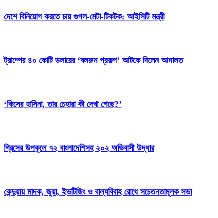
দেশে বিনিয়োগ করতে চায় গুগল-মেটা-টিকটক: আইসিটি মন্ত্রী
ট্রাম্পের ৪০ কোটি ডলারের ‘বলরুম প্রকল্প’ আটকে দিলেন আদালত
‘কিসের হাসিনা, তার চেহারা কী দেখা গেছে?’
গ্রিসের উপকূলে ৭২ বাংলাদেশিসহ ২০২ অভিবাসী উদ্ধার
কেন্দুয়ায় মাদক, জুয়া, ইভটিজিং ও বাল্যবিবাহ রোধে সচেতনতামূলক সভা