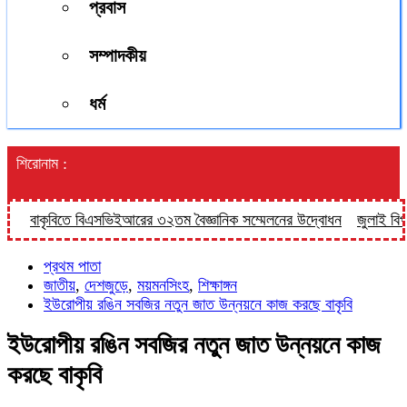
প্রবাস
সম্পাদকীয়
ধর্ম
শিরোনাম :
বাকৃবিতে বিএসভিইআরের ৩২তম বৈজ্ঞানিক সম্মেলনের উদ্বোধন
জুলাই বিপ্লবের 
প্রথম পাতা
জাতীয়
,
দেশজুড়ে
,
ময়মনসিংহ
,
শিক্ষাঙ্গন
ইউরোপীয় রঙিন সবজির নতুন জাত উন্নয়নে কাজ করছে বাকৃবি
ইউরোপীয় রঙিন সবজির নতুন জাত উন্নয়নে কাজ
করছে বাকৃবি