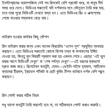
ইনস্টাগ্রামের অ্যালগরিদম সেই সব রিলকেই বেশি প্রমোট করে, যা মানুষ দীর্ঘ
সময় ধরে দেখে। ভিডিওর শুরুতেই যদি দর্শকদের মনে কৌতূহল তৈরি করা যায়,
তবে তারা পুরো ভিডিওটি দেখতে বাধ্য হন। এতে ভিডিওর রিচ ও এক্সপ্লোর
পেজে যাওয়ার সম্ভাবনা বেড়ে যায়।
ভাইরাল হওয়ার কার্যকর কিছু কৌশল
রিল ভাইরাল করার জন্য এখন অনেক ক্রিয়েটর ‘ওপেন লুপ’ প্রযুক্তি ব্যবহার
করছেন। এতে ভিডিওর শুরুতেই কোনো বিশেষ তথ্য বা ফলাফলের ইঙ্গিত
দেওয়া হয়, কিন্তু মূল বিষয়টি প্রকাশ করা হয় একদম শেষে। এছাড়া ‘এই ভুল
করার আগে ভিডিওটি দেখুন’ বা ‘শেষ পর্যন্ত দেখুন’—এই ধরনের হুকগুলো
দ্রুত কাজ করে। রিলেটেবল কনটেন্ট, যেমন—ডেইলি লাইফ হ্যাকস, স্মার্টফোন
ক্যামেরা ট্রিকস, ট্রাভেল শর্টকাট বা ছোট কুকিং টিপস বর্তমানে দর্শক বেশি পছন্দ
করছেন।
রিল পোস্ট করার সঠিক নিয়ম
শুধু ভালো কনটেন্ট তৈরি করলেই হবে না, তা সঠিকভাবে পোস্ট করাও জরুরি।