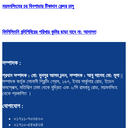
ময়মনসিংহের চর বিনপাড়ায় টিকাদান কেন্দ্র চালু
ফিলিস্তিনি বন্দিশিবিরের পরিখায় কুমির ছাড়া যাবে না: আদালত
সম্পাদক :
প্রধান সম্পাদক : মো: মুনসুর আলম চন্দন, সম্পাদক : আবু সালেহ মো: মূসা
||
সম্পাদক কর্তৃক সোনালী প্রিন্টিং প্রেস, ১৬৭, ইনার সার্কুলার রোড, ইডেন
কমপ্লেক্স, মতিঝিল ঢাকা থেকে মুদ্রিত এবং ২/সি রামবাবু রোড, ময়মনসিংহ
থেকে প্রকাশিত ।
যোগাযোগ :
০১৭১১-৭০৩৫০০
০১৭১০-৫৪৯৪৩৪