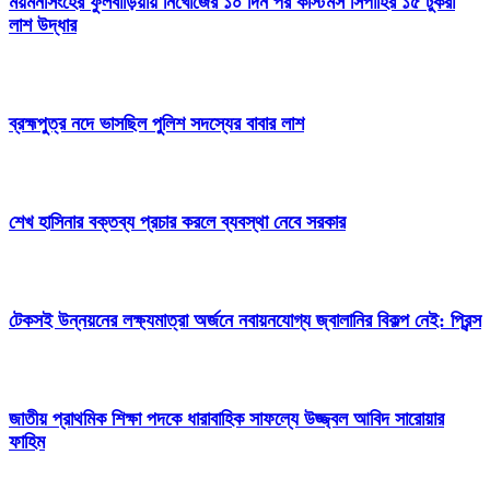
ময়মনসিংহের ফুলবাড়িয়ায় নিখোঁজের ১০ দিন পর কাস্টমস সিপাহির ১৫ টুকরা
লাশ উদ্ধার
ব্রহ্মপুত্র নদে ভাসছিল পুলিশ সদস্যের বাবার লাশ
শেখ হাসিনার বক্তব্য প্রচার করলে ব্যবস্থা নেবে সরকার
টেকসই উন্নয়নের লক্ষ্যমাত্রা অর্জনে নবায়নযোগ্য জ্বালানির বিকল্প নেই: প্রিন্স
জাতীয় প্রাথমিক শিক্ষা পদকে ধারাবাহিক সাফল্যে উজ্জ্বল আবিদ সারোয়ার
ফাহিম