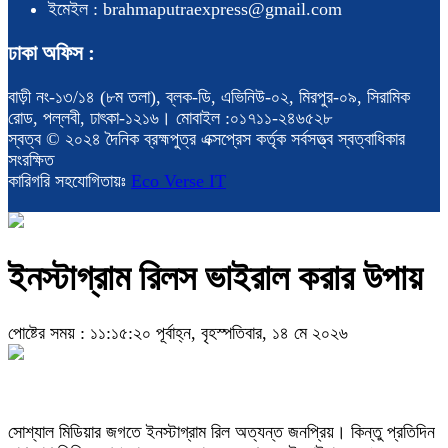
ইমেইল : brahmaputraexpress@gmail.com
ঢাকা অফিস :
বাড়ী নং-১৩/১৪ (৮ম তলা), ব্লক-ডি, এভিনিউ-০২, মিরপুর-০৯, সিরামিক
রোড, পল্লবী, ঢাৎকা-১২১৬। মোবাইল :০১৭১১-২৪৬৫২৮
স্বত্ব © ২০২৪ দৈনিক ব্রহ্মপুত্র এক্সপ্রেস কর্তৃক সর্বসত্ত্ব স্বত্বাধিকার
সংরক্ষিত
কারিগরি সহযোগিতায়ঃ
Eco Verse IT
ইনস্টাগ্রাম রিলস ভাইরাল করার উপায়
পোষ্টের সময় : ১১:১৫:২০ পূর্বাহ্ন, বৃহস্পতিবার, ১৪ মে ২০২৬
সোশ্যাল মিডিয়ার জগতে ইনস্টাগ্রাম রিল অত্যন্ত জনপ্রিয়। কিন্তু প্রতিদিন