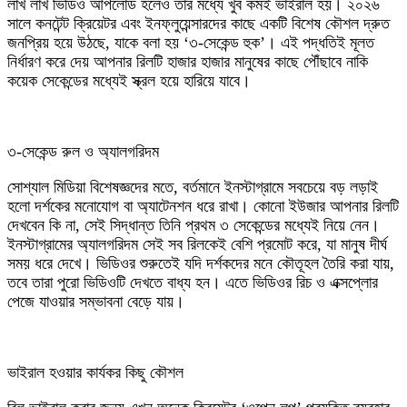
লাখ লাখ ভিডিও আপলোড হলেও তার মধ্যে খুব কমই ভাইরাল হয়। ২০২৬
সালে কনটেন্ট ক্রিয়েটর এবং ইনফ্লুয়েন্সারদের কাছে একটি বিশেষ কৌশল দ্রুত
জনপ্রিয় হয়ে উঠছে, যাকে বলা হয় ‘৩-সেকেন্ড হুক’। এই পদ্ধতিই মূলত
নির্ধারণ করে দেয় আপনার রিলটি হাজার হাজার মানুষের কাছে পৌঁছাবে নাকি
কয়েক সেকেন্ডের মধ্যেই স্ক্রল হয়ে হারিয়ে যাবে।
৩-সেকেন্ড রুল ও অ্যালগরিদম
সোশ্যাল মিডিয়া বিশেষজ্ঞদের মতে, বর্তমানে ইনস্টাগ্রামে সবচেয়ে বড় লড়াই
হলো দর্শকের মনোযোগ বা অ্যাটেনশন ধরে রাখা। কোনো ইউজার আপনার রিলটি
দেখবেন কি না, সেই সিদ্ধান্ত তিনি প্রথম ৩ সেকেন্ডের মধ্যেই নিয়ে নেন।
ইনস্টাগ্রামের অ্যালগরিদম সেই সব রিলকেই বেশি প্রমোট করে, যা মানুষ দীর্ঘ
সময় ধরে দেখে। ভিডিওর শুরুতেই যদি দর্শকদের মনে কৌতূহল তৈরি করা যায়,
তবে তারা পুরো ভিডিওটি দেখতে বাধ্য হন। এতে ভিডিওর রিচ ও এক্সপ্লোর
পেজে যাওয়ার সম্ভাবনা বেড়ে যায়।
ভাইরাল হওয়ার কার্যকর কিছু কৌশল