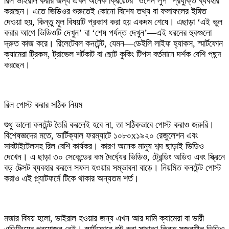
রিল ভাইরাল করার জন্য এখন অনেক ক্রিয়েটর ‘ওপেন লুপ’ প্রযুক্তি ব্যবহার
করছেন। এতে ভিডিওর শুরুতেই কোনো বিশেষ তথ্য বা ফলাফলের ইঙ্গিত
দেওয়া হয়, কিন্তু মূল বিষয়টি প্রকাশ করা হয় একদম শেষে। এছাড়া ‘এই ভুল
করার আগে ভিডিওটি দেখুন’ বা ‘শেষ পর্যন্ত দেখুন’—এই ধরনের হুকগুলো
দ্রুত কাজ করে। রিলেটেবল কনটেন্ট, যেমন—ডেইলি লাইফ হ্যাকস, স্মার্টফোন
ক্যামেরা ট্রিকস, ট্রাভেল শর্টকাট বা ছোট কুকিং টিপস বর্তমানে দর্শক বেশি পছন্দ
করছেন।
রিল পোস্ট করার সঠিক নিয়ম
শুধু ভালো কনটেন্ট তৈরি করলেই হবে না, তা সঠিকভাবে পোস্ট করাও জরুরি।
বিশেষজ্ঞদের মতে, ভার্টিক্যাল ফরম্যাটে ১০৮০x১৯২০ রেজুলেশন এবং
সাবটাইটেলসহ রিল বেশি কার্যকর। কারণ অনেক মানুষ শব্দ ছাড়াই ভিডিও
দেখেন। এ ছাড়া ৩০ সেকেন্ডের কম দৈর্ঘ্যের ভিডিও, ট্রেন্ডিং অডিও এবং স্ক্রিনে
বড় টেক্সট ব্যবহার করলে সফল হওয়ার সম্ভাবনা বাড়ে। নিয়মিত কনটেন্ট পোস্ট
করাও এই প্ল্যাটফর্মে টিকে থাকার অন্যতম শর্ত।
মজার বিষয় হলো, ভাইরাল হওয়ার জন্য এখন আর দামি ক্যামেরা বা ভারী