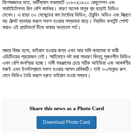
বিশেষজ্ঞদের মতে, ভার্টিক্যাল ফরম্যাটে ১০৮০x১৯২০ রেজুলেশন এবং
সাবটাইটেলসহ রিল বেশি কার্যকর। কারণ অনেক মানুষ শব্দ ছাড়াই ভিডিও
দেখেন। এ ছাড়া ৩০ সেকেন্ডের কম দৈর্ঘ্যের ভিডিও, ট্রেন্ডিং অডিও এবং স্ক্রিনে
বড় টেক্সট ব্যবহার করলে সফল হওয়ার সম্ভাবনা বাড়ে। নিয়মিত কনটেন্ট পোস্ট
করাও এই প্ল্যাটফর্মে টিকে থাকার অন্যতম শর্ত।
মজার বিষয় হলো, ভাইরাল হওয়ার জন্য এখন আর দামি ক্যামেরা বা ভারী
এডিটিংয়ের প্রয়োজন নেই। স্মার্টফোনে শুট করা সাধারণ কিন্তু সৃজনশীল ভিডিও
এখন বেশি জনপ্রিয় হচ্ছে। দামী সরঞ্জামের চেয়ে সঠিক আইডিয়া এবং আকর্ষণীয়
শুরুই এখন ইনস্টাগ্রামে সফল হওয়ার আসল চাবিকাঠি। তাই ৩-সেকেন্ড রুল
মেনে ভিডিও তৈরি করলে দ্রুত ভাইরাল হওয়া সম্ভব।
Share this news as a Photo Card
Download Photo Card