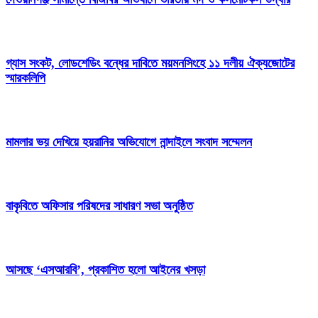
গ্যাস সংকট, লোডশেডিং বন্ধের দাবিতে ময়মনসিংহে ১১ দলীয় ঐক্যজোটের
স্মারকলিপি
মামলার ভয় দেখিয়ে হয়রানির অভিযোগে নান্দাইলে সংবাদ সম্মেলন
বাকৃবিতে অফিসার পরিষদের সাধারণ সভা অনুষ্ঠিত
আসছে ‘এসআরবি’, প্রকাশিত হলো আইনের খসড়া