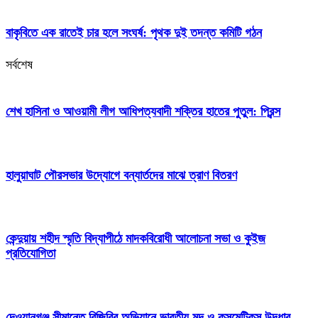
বাকৃবিতে এক রাতেই চার হলে সংঘর্ষ: পৃথক দুই তদন্ত কমিটি গঠন
সর্বশেষ
শেখ হাসিনা ও আওয়ামী লীগ আধিপত্যবাদী শক্তির হাতের পুতুল: প্রিন্স
হালুয়াঘাট পৌরসভার উদ্যোগে বন্যার্তদের মাঝে ত্রাণ বিতরণ
কেন্দুয়ায় শহীদ স্মৃতি বিদ্যাপীঠে মাদকবিরোধী আলোচনা সভা ও কুইজ
প্রতিযোগিতা
দেওয়ানগঞ্জ সীমান্তে বিজিবির অভিযানে ভারতীয় মদ ও কসমেটিকস উদ্ধার