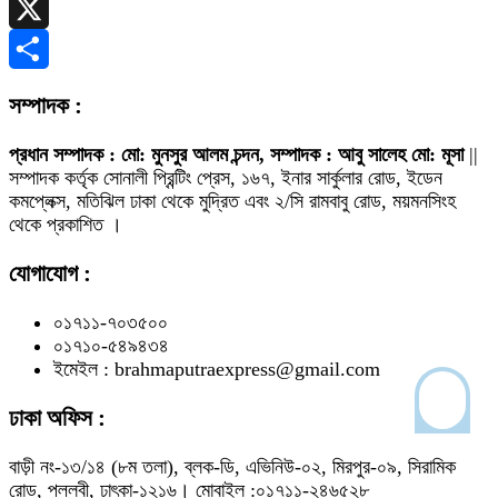
Telegram
X
Share
সম্পাদক :
প্রধান সম্পাদক : মো: মুনসুর আলম চন্দন, সম্পাদক : আবু সালেহ মো: মূসা
||
সম্পাদক কর্তৃক সোনালী প্রিন্টিং প্রেস, ১৬৭, ইনার সার্কুলার রোড, ইডেন
কমপ্লেক্স, মতিঝিল ঢাকা থেকে মুদ্রিত এবং ২/সি রামবাবু রোড, ময়মনসিংহ
থেকে প্রকাশিত ।
যোগাযোগ :
০১৭১১-৭০৩৫০০
০১৭১০-৫৪৯৪৩৪
ইমেইল : brahmaputraexpress@gmail.com
ঢাকা অফিস :
বাড়ী নং-১৩/১৪ (৮ম তলা), ব্লক-ডি, এভিনিউ-০২, মিরপুর-০৯, সিরামিক
রোড, পল্লবী, ঢাৎকা-১২১৬। মোবাইল :০১৭১১-২৪৬৫২৮