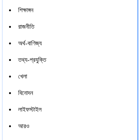
শিক্ষাঙ্গন
রাজনীতি
অর্থ-বাণিজ্য
তথ্য-প্রযুক্তি
খেলা
বিনোদন
লাইফস্টাইল
আরও