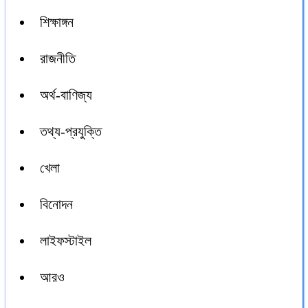
শিক্ষাঙ্গন
রাজনীতি
অর্থ-বাণিজ্য
তথ্য-প্রযুক্তি
খেলা
বিনোদন
লাইফস্টাইল
আরও