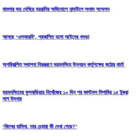
মামলার ভয় দেখিয়ে হয়রানির অভিযোগে নান্দাইলে সংবাদ সম্মেলন
আসছে ‘এসআরবি’, প্রকাশিত হলো আইনের খসড়া
অপরিকল্পিত স্থাপনা নিয়ন্ত্রণে ময়মনসিংহ উন্নয়ন কর্তৃপক্ষের কঠোর বার্তা
ময়মনসিংহের ফুলবাড়িয়ায় নিখোঁজের ১০ দিন পর কাস্টমস সিপাহির ১৫ টুকরা
লাশ উদ্ধার
‘কিসের হাসিনা, তার চেহারা কী দেখা গেছে?’