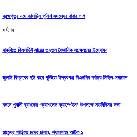
ব্রহ্মপুত্র নদে ভাসছিল পুলিশ সদস্যের বাবার লাশ
সর্বশেষ
বাকৃবিতে বিএসভিইআরের ৩২তম বৈজ্ঞানিক সম্মেলনের উদ্বোধন
জুলাই বিপ্লবের দুই বছর পূর্তিতে ঈশ্বরগঞ্জ বিএনপির বর্ণাঢ্য মিছিল-সমাবেশ
মদনে পূবালী ব্যাংকের ‘ক্যাশলেস ক্যাম্পেইন’ উপলক্ষে মতবিনিময় সভা
মাহেন্দ্র গাড়িতে মদের চালান, শ্যামগঞ্জে আটক ১