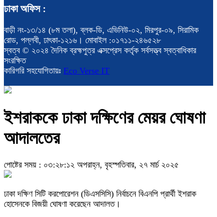
ঢাকা অফিস :
বাড়ী নং-১৩/১৪ (৮ম তলা), ব্লক-ডি, এভিনিউ-০২, মিরপুর-০৯, সিরামিক
রোড, পল্লবী, ঢাৎকা-১২১৬। মোবাইল :০১৭১১-২৪৬৫২৮
স্বত্ব © ২০২৪ দৈনিক ব্রহ্মপুত্র এক্সপ্রেস কর্তৃক সর্বসত্ত্ব স্বত্বাধিকার
সংরক্ষিত
কারিগরি সহযোগিতায়ঃ
Eco Verse IT
ইশরাককে ঢাকা দক্ষিণের মেয়র ঘোষণা
আদালতের
পোষ্টের সময় : ০৩:২৮:১২ অপরাহ্ন, বৃহস্পতিবার, ২৭ মার্চ ২০২৫
ঢাকা দক্ষিণ সিটি করপোরেশন (ডিএসসিসি) নির্বাচনে বিএনপি প্রার্থী ইশরাক
হোসেনকে বিজয়ী ঘোষণা করেছেন আদালত।