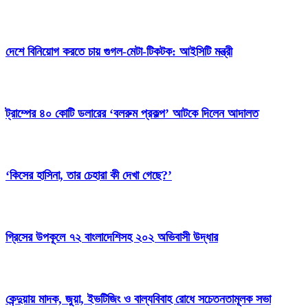
দেশে বিনিয়োগ করতে চায় গুগল-মেটা-টিকটক: আইসিটি মন্ত্রী
ট্রাম্পের ৪০ কোটি ডলারের ‘বলরুম প্রকল্প’ আটকে দিলেন আদালত
‘কিসের হাসিনা, তার চেহারা কী দেখা গেছে?’
গ্রিসের উপকূলে ৭২ বাংলাদেশিসহ ২০২ অভিবাসী উদ্ধার
কেন্দুয়ায় মাদক, জুয়া, ইভটিজিং ও বাল্যবিবাহ রোধে সচেতনতামূলক সভা