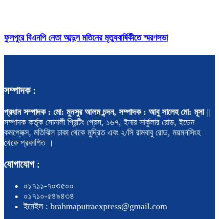
ফুলপুরে বিএনপি নেতা আব্দুল মতিনের মৃত্যুবার্ষিকীতে স্মরণসভা
সম্পাদক :
প্রধান সম্পাদক : মো: মুনসুর আলম চন্দন, সম্পাদক : আবু সালেহ মো: মূসা
||
সম্পাদক কর্তৃক সোনালী প্রিন্টিং প্রেস, ১৬৭, ইনার সার্কুলার রোড, ইডেন
কমপ্লেক্স, মতিঝিল ঢাকা থেকে মুদ্রিত এবং ২/সি রামবাবু রোড, ময়মনসিংহ
থেকে প্রকাশিত ।
যোগাযোগ :
০১৭১১-৭০৩৫০০
০১৭১০-৫৪৯৪৩৪
ইমেইল : brahmaputraexpress@gmail.com