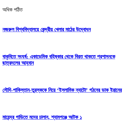
অধিক পঠিত
নজরুল বিশ্ববিদ্যালয়ে কেন্দ্রীয় খেলার মাঠের উদ্বোধন
বাকৃবিতে সংঘর্ষ: একাডেমিক বহিষ্কার থেকে বিরত থাকতে প্রশাসনকে
ছাত্রদলের আহ্বান
সৌদি-পাকিস্তান-তুরস্ককে নিয়ে ‘ইসলামিক ন্যাটো’ গঠনের ডাক ইরানের
মাহেন্দ্র গাড়িতে মদের চালান, শ্যামগঞ্জে আটক ১