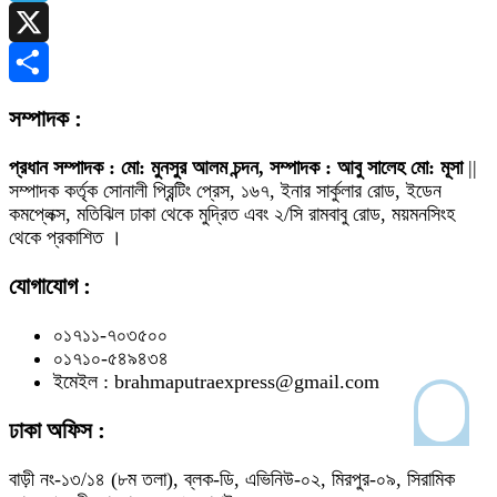
Telegram
X
Share
সম্পাদক :
প্রধান সম্পাদক : মো: মুনসুর আলম চন্দন, সম্পাদক : আবু সালেহ মো: মূসা
||
সম্পাদক কর্তৃক সোনালী প্রিন্টিং প্রেস, ১৬৭, ইনার সার্কুলার রোড, ইডেন
কমপ্লেক্স, মতিঝিল ঢাকা থেকে মুদ্রিত এবং ২/সি রামবাবু রোড, ময়মনসিংহ
থেকে প্রকাশিত ।
যোগাযোগ :
০১৭১১-৭০৩৫০০
০১৭১০-৫৪৯৪৩৪
ইমেইল : brahmaputraexpress@gmail.com
ঢাকা অফিস :
বাড়ী নং-১৩/১৪ (৮ম তলা), ব্লক-ডি, এভিনিউ-০২, মিরপুর-০৯, সিরামিক