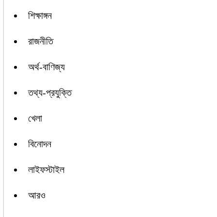
শিক্ষাঙ্গন
রাজনীতি
অর্থ-বাণিজ্য
তথ্য-প্রযুক্তি
খেলা
বিনোদন
লাইফস্টাইল
আরও