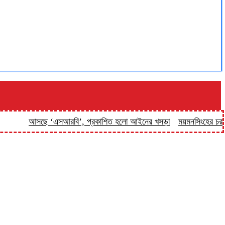
আসছে ‘এসআরবি’, প্রকাশিত হলো আইনের খসড়া
ময়মনসিংহের চর বিনপাড়ায় ট