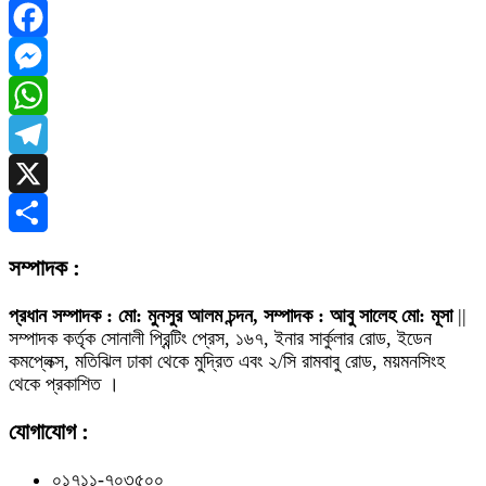
Facebook
Messenger
WhatsApp
Telegram
X
Share
সম্পাদক :
প্রধান সম্পাদক : মো: মুনসুর আলম চন্দন, সম্পাদক : আবু সালেহ মো: মূসা
||
সম্পাদক কর্তৃক সোনালী প্রিন্টিং প্রেস, ১৬৭, ইনার সার্কুলার রোড, ইডেন
কমপ্লেক্স, মতিঝিল ঢাকা থেকে মুদ্রিত এবং ২/সি রামবাবু রোড, ময়মনসিংহ
থেকে প্রকাশিত ।
যোগাযোগ :
০১৭১১-৭০৩৫০০