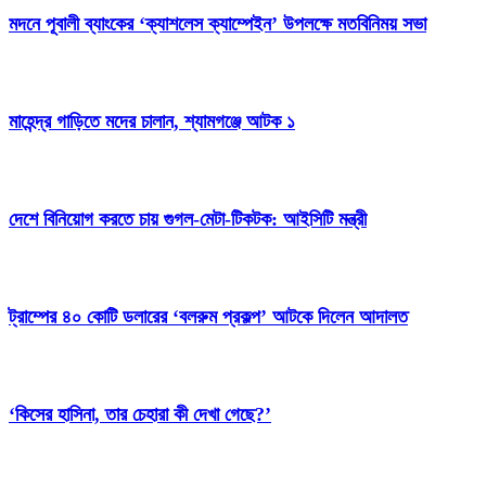
মদনে পূবালী ব্যাংকের ‘ক্যাশলেস ক্যাম্পেইন’ উপলক্ষে মতবিনিময় সভা
মাহেন্দ্র গাড়িতে মদের চালান, শ্যামগঞ্জে আটক ১
দেশে বিনিয়োগ করতে চায় গুগল-মেটা-টিকটক: আইসিটি মন্ত্রী
ট্রাম্পের ৪০ কোটি ডলারের ‘বলরুম প্রকল্প’ আটকে দিলেন আদালত
‘কিসের হাসিনা, তার চেহারা কী দেখা গেছে?’