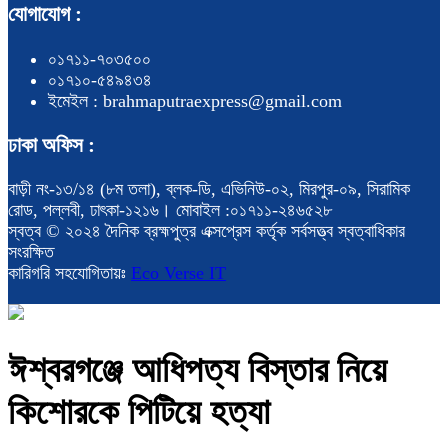
যোগাযোগ :
০১৭১১-৭০৩৫০০
০১৭১০-৫৪৯৪৩৪
ইমেইল : brahmaputraexpress@gmail.com
ঢাকা অফিস :
বাড়ী নং-১৩/১৪ (৮ম তলা), ব্লক-ডি, এভিনিউ-০২, মিরপুর-০৯, সিরামিক
রোড, পল্লবী, ঢাৎকা-১২১৬। মোবাইল :০১৭১১-২৪৬৫২৮
স্বত্ব © ২০২৪ দৈনিক ব্রহ্মপুত্র এক্সপ্রেস কর্তৃক সর্বসত্ত্ব স্বত্বাধিকার
সংরক্ষিত
কারিগরি সহযোগিতায়ঃ
Eco Verse IT
ঈশ্বরগঞ্জে আধিপত্য বিস্তার নিয়ে
কিশোরকে পিটিয়ে হত্যা