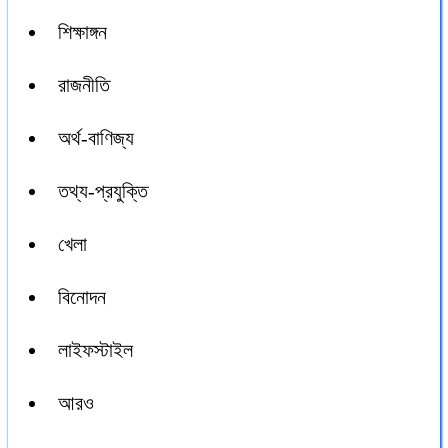
শিক্ষাঙ্গন
রাজনীতি
অর্থ-বাণিজ্য
তথ্য-প্রযুক্তি
খেলা
বিনোদন
লাইফস্টাইল
আরও