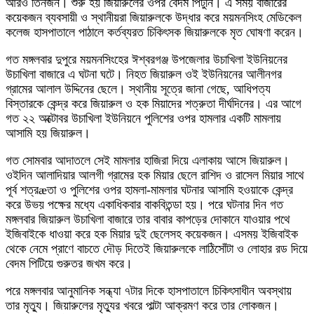
আরও তিনজন। শুরু হয় জিয়ারুলের ওপর বেদম পিটুনি। এ সময় বাজারের
কয়েকজন ব্যবসায়ী ও স্থানীয়রা জিয়ারুলকে উদ্ধার করে ময়মনসিংহ মেডিকেল
কলেজ হাসপাতালে পাঠালে কর্তব্যরত চিকিৎসক জিয়ারুলকে মৃত ঘোষণা করেন।
গত মঙ্গলবার দুপুরে ময়মনসিংহের ঈশ্বরগঞ্জ উপজেলার উচাখিলা ইউনিয়নের
উচাখিলা বাজারে এ ঘটনা ঘটে। নিহত জিয়ারুল ওই ইউনিয়নের আলীনগর
গ্রামের আলাল উদ্দিনের ছেলে। স্থানীয় সূত্রে জানা গেছে, আধিপত্য
বিস্তারকে কেন্দ্র করে জিয়ারুল ও হক মিয়াদের শত্রুতা দীর্ঘদিনের। এর আগে
গত ২২ অক্টোবর উচাখিলা ইউনিয়নে পুলিশের ওপর হামলার একটি মামলায়
আসামি হয় জিয়ারুল।
গত সোমবার আদাতলে সেই মামলার হাজিরা দিয়ে এলাকায় আসে জিয়ারুল।
ওইদিন আলাদিয়ার আলগী গ্রামের হক মিয়ার ছেলে রাশিদ ও রাসেল মিয়ার সাথে
পূর্ব শত্রæতা ও পুলিশের ওপর হামলা-মামলার ঘটনার আসামি হওয়াকে কেন্দ্র
করে উভয় পক্ষের মধ্যে একাধিকবার বাকবিতন্ডা হয়। পরে ঘটনার দিন গত
মঙ্গলবার জিয়ারুল উচাখিলা বাজারে তার বাবার কাপড়ের দোকানে যাওয়ার পথে
ইজিবাইকে ধাওয়া করে হক মিয়ার দুই ছেলেসহ কয়েকজন। এসময় ইজিবাইক
থেকে নেমে প্রাণে বাচতে দৌড় দিতেই জিয়ারুলকে লাঠিসোঁটা ও লোহার রড দিয়ে
বেদম পিটিয়ে গুরুতর জখম করে।
পরে মঙ্গলবার আনুমানিক সন্ধ্যা ৭টার দিকে হাসপাতালে চিকিৎসাধীন অবস্থায়
তার মৃত্যু। জিয়ারুলের মৃত্যুর খবরে পাল্টা আক্রমণ করে তার লোকজন।