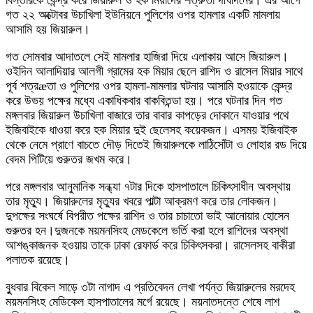
গত ২২ অক্টোবর উচাখিলা ইউনিয়নে পুলিশের ওপর হামলার একটি মামলায়
আসামি হয় জিয়ারুল।
গত সোমবার আদাতলে সেই মামলার হাজিরা দিয়ে এলাকায় আসে জিয়ারুল।
ওইদিন আলাদিয়ার আলগী গ্রামের হক মিয়ার ছেলে রাশিদ ও রাসেল মিয়ার সাথে
পূর্ব শত্রæতা ও পুলিশের ওপর হামলা-মামলার ঘটনার আসামি হওয়াকে কেন্দ্র
করে উভয় পক্ষের মধ্যে একাধিকবার বাকবিতন্ডা হয়। পরে ঘটনার দিন গত
মঙ্গলবার জিয়ারুল উচাখিলা বাজারে তার বাবার কাপড়ের দোকানে যাওয়ার পথে
ইজিবাইকে ধাওয়া করে হক মিয়ার দুই ছেলেসহ কয়েকজন। এসময় ইজিবাইক
থেকে নেমে প্রাণে বাচতে দৌড় দিতেই জিয়ারুলকে লাঠিসোঁটা ও লোহার রড দিয়ে
বেদম পিটিয়ে গুরুতর জখম করে।
পরে মঙ্গলবার আনুমানিক সন্ধ্যা ৭টার দিকে হাসপাতালে চিকিৎসাধীন অবস্থায়
তার মৃত্যু। জিয়ারুলের মৃত্যুর খবরে পাল্টা আক্রমণ করে তার লোকজন।
দুপক্ষের সংঘর্ষে বিপরীত পক্ষের রাশিদ ও তার চাচাতো ভাই আনোয়ার হোসেন
গুরুতর হন।দুজনকে ময়মনসিংহ মেডকেলে ভর্তি করা হলে রাশিদের অবস্থা
আশঙ্কাজনক হওয়ায় তাকে ঢাকা রেফার্ড করে চিকিৎসকরা। রাসেলসহ বাকীরা
পলাতক রয়েছে।
বুুধবার বিকেল সাড়ে ৩টা নাগাদ এ প্রতিবেদন লেখা পর্যন্ত জিয়ারুলের মরদেহ
ময়মনসিংহ মেডিকেল হাসপাতালের মর্গে রয়েছে। ময়নাতদন্তে শেষে লাশ