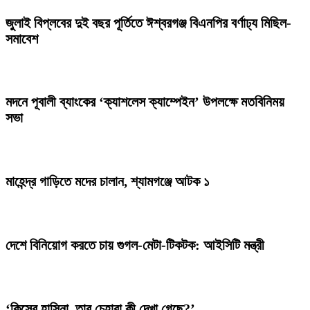
জুলাই বিপ্লবের দুই বছর পূর্তিতে ঈশ্বরগঞ্জ বিএনপির বর্ণাঢ্য মিছিল-
সমাবেশ
মদনে পূবালী ব্যাংকের ‘ক্যাশলেস ক্যাম্পেইন’ উপলক্ষে মতবিনিময়
সভা
মাহেন্দ্র গাড়িতে মদের চালান, শ্যামগঞ্জে আটক ১
দেশে বিনিয়োগ করতে চায় গুগল-মেটা-টিকটক: আইসিটি মন্ত্রী
‘কিসের হাসিনা, তার চেহারা কী দেখা গেছে?’