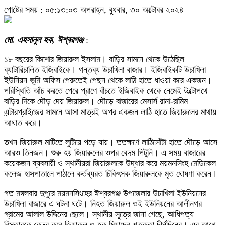
পোষ্টের সময় : ০৫:১৩:০৩ অপরাহ্ন, বুধবার, ৩০ অক্টোবর ২০২৪
মো. এহসানুল হক, ঈশ্বরগঞ্জ
:
১৮ বছরের কিশোর জিয়ারুল ইসলাম। বাড়ির সামনে থেকে উঠেছিল
ব্যাটারিচালিত ইজিবাইকে। গন্তব্য উচাখিলা বাজার। ইজিবাইকটি উচাখিলা
ইউনিয়ন ভূমি অফিস পেরুতেই পেছন থেকে লাঠি হাতে ধাওয়া করে একজন।
পরিস্থিতি আঁচ করতে পেরে প্রাণে বাঁচতে ইজিবাইক থেকে নেমেই উল্টোপথে
বাড়ির দিকে দৌড় দেয় জিয়ারুল। দৌড়ে বাজারের মেসার্স রানা-রামিম
এন্টারপ্রাইজের সামনে আসা মাত্রই অপর একজন লাঠি হাতে জিয়ারুলের মাথায়
আঘাত করে।
তখন জিয়ারুল মাটিতে লুটিয়ে পড়ে যায়। ততক্ষণে লাঠিসোঁটা হাতে দৌড়ে আসে
আরও তিনজন। শুরু হয় জিয়ারুলের ওপর বেদম পিটুনি। এ সময় বাজারের
কয়েকজন ব্যবসায়ী ও স্থানীয়রা জিয়ারুলকে উদ্ধার করে ময়মনসিংহ মেডিকেল
কলেজ হাসপাতালে পাঠালে কর্তব্যরত চিকিৎসক জিয়ারুলকে মৃত ঘোষণা করেন।
গত মঙ্গলবার দুপুরে ময়মনসিংহের ঈশ্বরগঞ্জ উপজেলার উচাখিলা ইউনিয়নের
উচাখিলা বাজারে এ ঘটনা ঘটে। নিহত জিয়ারুল ওই ইউনিয়নের আলীনগর
গ্রামের আলাল উদ্দিনের ছেলে। স্থানীয় সূত্রে জানা গেছে, আধিপত্য
বিস্তারকে কেন্দ্র করে জিয়ারুল ও হক মিয়াদের শত্রুতা দীর্ঘদিনের। এর আগে