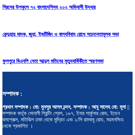
গ্রিসের উপকূলে ৭২ বাংলাদেশিসহ ২০২ অভিবাসী উদ্ধার
কেন্দুয়ায় মাদক, জুয়া, ইভটিজিং ও বাল্যবিবাহ রোধে সচেতনতামূলক সভা
ফুলপুরে বিএনপি নেতা আব্দুল মতিনের মৃত্যুবার্ষিকীতে স্মরণসভা
সম্পাদক :
প্রধান সম্পাদক : মো: মুনসুর আলম চন্দন, সম্পাদক : আবু সালেহ মো: মূসা
||
সম্পাদক কর্তৃক সোনালী প্রিন্টিং প্রেস, ১৬৭, ইনার সার্কুলার রোড, ইডেন
কমপ্লেক্স, মতিঝিল ঢাকা থেকে মুদ্রিত এবং ২/সি রামবাবু রোড, ময়মনসিংহ
থেকে প্রকাশিত ।