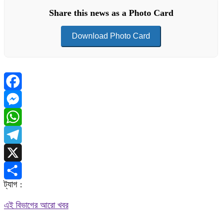
Share this news as a Photo Card
Download Photo Card
Facebook
Messenger
WhatsApp
Telegram
X
ট্যাগ :
Share
এই বিভাগের আরো খবর