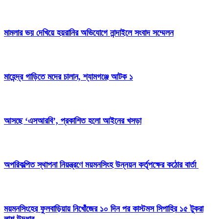
মামলার ভয় দেখিয়ে হয়রানির অভিযোগে নান্দাইলে সংবাদ সম্মেলন
মাহেন্দ্র গাড়িতে মদের চালান, শ্যামগঞ্জে আটক ১
আসছে ‘এসআরবি’, প্রকাশিত হলো আইনের খসড়া
অপরিকল্পিত স্থাপনা নিয়ন্ত্রণে ময়মনসিংহ উন্নয়ন কর্তৃপক্ষের কঠোর বার্তা
ময়মনসিংহের ফুলবাড়িয়ায় নিখোঁজের ১০ দিন পর কাস্টমস সিপাহির ১৫ টুকরা
লাশ উদ্ধার