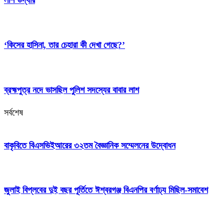
‘কিসের হাসিনা, তার চেহারা কী দেখা গেছে?’
ব্রহ্মপুত্র নদে ভাসছিল পুলিশ সদস্যের বাবার লাশ
সর্বশেষ
বাকৃবিতে বিএসভিইআরের ৩২তম বৈজ্ঞানিক সম্মেলনের উদ্বোধন
জুলাই বিপ্লবের দুই বছর পূর্তিতে ঈশ্বরগঞ্জ বিএনপির বর্ণাঢ্য মিছিল-সমাবেশ