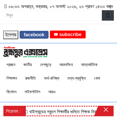
০৬:৩৩ অপরাহ্ন, শুক্রবার, ০৭ অগাস্ট ২০২৬, ২৩ শ্রাবণ ১৪৩৩ বঙ্গাব্দ
subscribe
ইপেপার
facebook
প্রচ্ছদ
জাতীয়
দেশজুড়ে
ময়মনসিংহ
আন্তর্জাতিক
শিক্ষাঙ্গন
রাজনীতি
অর্থ-বাণিজ্য
তথ্য-প্রযুক্তি
খেলা
বিনোদন
লাইফস্টাইল
আরও
×
শিরোনাম :
থাইল্যান্ডের স্কুলে শিক্ষার্থীর গুলিতে শিক্ষক নিহত, আহত ১০