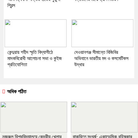
প্রিন্স
কেন্দুয়ায় শহীদ স্মৃতি বিদ্যাপীঠে
দেওয়ানগঞ্জ সীমান্তে বিজিবির
মাদকবিরোধী আলোচনা সভা ও কুইজ
অভিযানে ভারতীয় মদ ও কসমেটিকস
প্রতিযোগিতা
উদ্ধার
অধিক পঠিত
নজরুল বিশ্ববিদ্যালয়ে কেন্দ্রীয় খেলার
বাকৃবিতে সংঘর্ষ: একাডেমিক বহিষ্কার