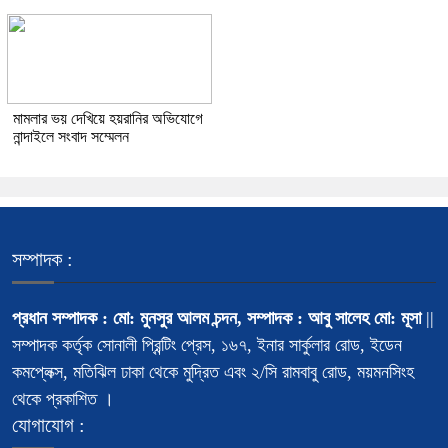
মামলার ভয় দেখিয়ে হয়রানির অভিযোগে
নান্দাইলে সংবাদ সম্মেলন
সম্পাদক :
প্রধান সম্পাদক : মো: মুনসুর আলম চন্দন, সম্পাদক : আবু সালেহ মো: মূসা
||
সম্পাদক কর্তৃক সোনালী প্রিন্টিং প্রেস, ১৬৭, ইনার সার্কুলার রোড, ইডেন
কমপ্লেক্স, মতিঝিল ঢাকা থেকে মুদ্রিত এবং ২/সি রামবাবু রোড, ময়মনসিংহ
থেকে প্রকাশিত ।
যোগাযোগ :