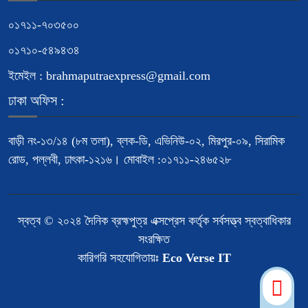
০১৭১১-৭০৩৫০০
০১৭১০-৫৪৯৪৩৪
ইমেইল : brahmaputraexpress@gmail.com
ঢাকা অফিস :
বাড়ী নং-১৩/১৪ (৮ম তলা), ব্লক-ডি, এভিনিউ-০২, মিরপুর-০৯, সিরামিক
রোড, পল্লবী, ঢাৎকা-১২১৬। মোবাইল :০১৭১১-২৪৬৫২৮
স্বত্ব © ২০২৪ দৈনিক ব্রহ্মপুত্র এক্সপ্রেস কর্তৃক সর্বসত্ত্ব স্বত্বাধিকার
সংরক্ষিত
কারিগরি সহযোগিতায়ঃ
Eco Verse IT