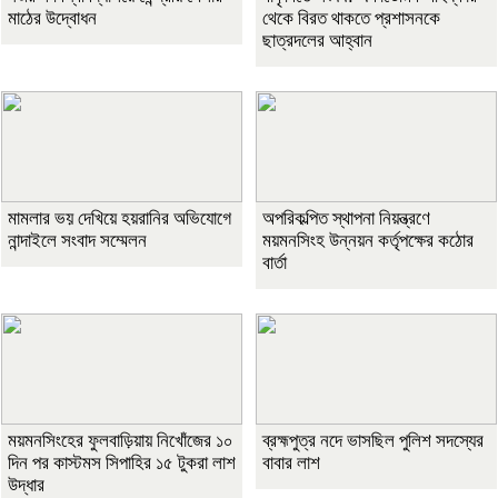
মাঠের উদ্বোধন
থেকে বিরত থাকতে প্রশাসনকে
ছাত্রদলের আহ্বান
মামলার ভয় দেখিয়ে হয়রানির অভিযোগে
অপরিকল্পিত স্থাপনা নিয়ন্ত্রণে
নান্দাইলে সংবাদ সম্মেলন
ময়মনসিংহ উন্নয়ন কর্তৃপক্ষের কঠোর
বার্তা
ময়মনসিংহের ফুলবাড়িয়ায় নিখোঁজের ১০
ব্রহ্মপুত্র নদে ভাসছিল পুলিশ সদস্যের
দিন পর কাস্টমস সিপাহির ১৫ টুকরা লাশ
বাবার লাশ
উদ্ধার