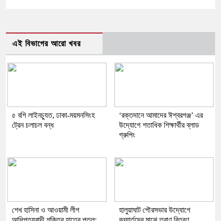
এই বিভাগের আরো খবর
৫ বগি লাইনচ্যুত, ঢাকা-ময়মনসিংহ
‘রক্তদানে আমাদের ঈশ্বরগঞ্জ’ এর
ট্রেন চলাচল বন্ধ
উদ্যোগে শতাধিক শিক্ষার্থীর ব্লাড
গ্রুপিং
শেখ হাসিনা ও আওয়ামী লীগ
হালুয়াঘাট পৌরসভার উদ্যোগে
আধিপত্যবাদী শক্তির হাতের পুতুল:
বন্যার্তদের মাঝে ত্রাণ বিতরণ