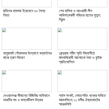
হুথিদের হামলায় ইয়েমেনে ৩০ সৈন্য
শেখ হাসিনা ও আওয়ামী লীগ
নিহত
আধিপত্যবাদী শক্তির হাতের পুতুল:
প্রিন্স
হালুয়াঘাট পৌরসভার উদ্যোগে বন্যার্তদের
কেন্দুয়ায় শহীদ স্মৃতি বিদ্যাপীঠে
মাঝে ত্রাণ বিতরণ
মাদকবিরোধী আলোচনা সভা ও কুইজ
প্রতিযোগিতা
দেওয়ানগঞ্জ সীমান্তে বিজিবির অভিযানে
গ্যাস সংকট, লোডশেডিং বন্ধের দাবিতে
ভারতীয় মদ ও কসমেটিকস উদ্ধার
ময়মনসিংহে ১১ দলীয় ঐক্যজোটের
স্মারকলিপি