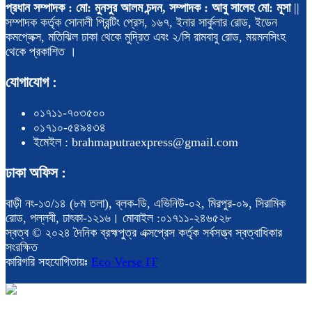
প্রধান সম্পাদক : মো: মুনসুর আলম চন্দন, সম্পাদক : আবু সালেহ মো: মূসা
||
সম্পাদক কর্তৃক সোনালী প্রিন্টিং প্রেস, ১৬৭, ইনার সার্কুলার রোড, ইডেন
কমপ্লেক্স, মতিঝিল ঢাকা থেকে মুদ্রিত এবং ২/সি রামবাবু রোড, ময়মনসিংহ
থেকে প্রকাশিত ।
যোগাযোগ :
০১৭১১-৭০৩৫০০
০১৭১০-৫৪৯৪৩৪
ইমেইল : brahmaputraexpress@gmail.com
ঢাকা অফিস :
বাড়ী নং-১৩/১৪ (৮ম তলা), ব্লক-ডি, এভিনিউ-০২, মিরপুর-০৯, সিরামিক
রোড, পল্লবী, ঢাৎকা-১২১৬। মোবাইল :০১৭১১-২৪৬৫২৮
স্বত্ব © ২০২৪ দৈনিক ব্রহ্মপুত্র এক্সপ্রেস কর্তৃক সর্বসত্ত্ব স্বত্বাধিকার
সংরক্ষিত
কারিগরি সহযোগিতায়ঃ
Eco Verse IT