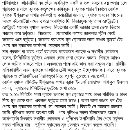
পাটবাজারে কাঁচামাটিয়া নদ ঘেঁষে অবস্থিত একটি ৪ তলা ভবনের ২য় তলায় চলে
গ্রাহকদের সাথে ব্যাংক কর্তৃপক্ষের কার্যক্রম। ব্যাংক পরিদর্শনকালে বেসিক
ব্যাংক ঈশ্বরগঞ্জ শাখার কর্মকর্তা ও কর্মচারীরা জানান,’ ব্যাংক ভবনের পিছনের
অংশে কাঁচামাটিয়া নদের ওপরে অবস্থিত দি রিভারফুড প্যালেস রেস্টুরেন্ট।
রেস্টুরেন্ট সংলগ্ন ব্যাংক ভবনের নিচতলার একটি দরজার তালা ভেঙে ভিতরে
প্রবেশ করে দুর্বৃত্ত। নিচতলার জেনারেটর কক্ষের জানালার গ্রীল কেটে
দুতলায় ওঠে দুর্বৃত্ত। দুতলায় ব্যাংকের মূল ফ্লোরের তালা ভাঙার মুহুর্তে টের
পেয়ে যান ব্যাংকের আর্মগার্ড সোহরাব আলী।
নাম প্রকাশ না করার শর্তে ব্যাংকের কয়েকজন গ্রাহক ও স্থানীয় লোকজন
বলেন,’সিসিটিভির ফুটেজে একজন লোক দেখা গেলেও ঘটনার পিছনে আরও
লোক জড়িত থাকতে পারে। একজনের পক্ষে এই কাজ করা সম্ভব নয়। রাষ্ট্রীয়
মালিকানাধীন এমন ব্যাংকে ডাকাতির চেষ্টা অত্যন্ত উদ্বেগজনক। এতে ব্যাংক
গ্রাহক ও পৌরবাসীদের নিরাপত্তা নিয়ে প্রশ্ন তুলেছেন অনেকেই।
বেসিক ব্যাংক লিমিটেড ঈশ্বরগঞ্জ শাখার ব্রাঞ্চ ইনচার্জ মোহাম্মদ শফিকুল ইসলাম
বলেন,’ ব্যাংকের সিসিটিভির ফুটেজে দেখা গেছে
রাত ২:২৯ মিনিটের সময় ব্যাংক ভবনের মূল ফ্লোরে গায়ে চাদর পরিহিত ও চাদর
দিয়ে মুখ ঢেকে রাখা একজন দুর্বৃত্ত তালা ভাঙে। তখন তালা ভাঙার শব্দ টের
পেয়ে যান ব্যাংকের আর্মগার্ড মো.সোহরাব আলী। বিষয়টি সে আমাকে জানালে
আমি পুলিশকে দ্রুত অবগত করি। পরে পুলিশও দ্রুত ঘটনাস্থলে আসে।
আর্মগার্ডের চিৎকারে স্থানীয় লোকজন ও পুলিশের উপস্থিতি টের পেয়ে দুর্বৃত্ত
দ্রুত পালিয়ে যায়। দুর্বৃত্ত ব্যাংকের মূল ফ্লোরে প্রবেশ করতে পারেনি।