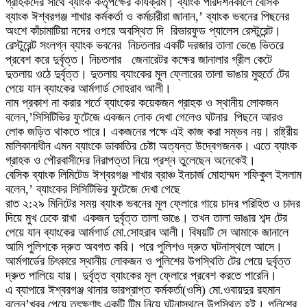
গ্রাহকদের সাথে ব্যাংক কর্তৃপক্ষের কার্যক্রম। ব্যাংক পরিদর্শনকালে বেসিক
ব্যাংক ঈশ্বরগঞ্জ শাখার কর্মকর্তা ও কর্মচারীরা জানান,’ ব্যাংক ভবনের পিছনের
অংশে কাঁচামাটিয়া নদের ওপরে অবস্থিত দি রিভারফুড প্যালেস রেস্টুরেন্ট।
রেস্টুরেন্ট সংলগ্ন ব্যাংক ভবনের নিচতলার একটি দরজার তালা ভেঙে ভিতরে
প্রবেশ করে দুর্বৃত্ত। নিচতলার জেনারেটর কক্ষের জানালার গ্রীল কেটে
দুতলায় ওঠে দুর্বৃত্ত। দুতলায় ব্যাংকের মূল ফ্লোরের তালা ভাঙার মুহুর্তে টের
পেয়ে যান ব্যাংকের আর্মগার্ড সোহরাব আলী।
নাম প্রকাশ না করার শর্তে ব্যাংকের কয়েকজন গ্রাহক ও স্থানীয় লোকজন
বলেন,’সিসিটিভির ফুটেজে একজন লোক দেখা গেলেও ঘটনার পিছনে আরও
লোক জড়িত থাকতে পারে। একজনের পক্ষে এই কাজ করা সম্ভব নয়। রাষ্ট্রীয়
মালিকানাধীন এমন ব্যাংকে ডাকাতির চেষ্টা অত্যন্ত উদ্বেগজনক। এতে ব্যাংক
গ্রাহক ও পৌরবাসীদের নিরাপত্তা নিয়ে প্রশ্ন তুলেছেন অনেকেই।
বেসিক ব্যাংক লিমিটেড ঈশ্বরগঞ্জ শাখার ব্রাঞ্চ ইনচার্জ মোহাম্মদ শফিকুল ইসলাম
বলেন,’ ব্যাংকের সিসিটিভির ফুটেজে দেখা গেছে
রাত ২:২৯ মিনিটের সময় ব্যাংক ভবনের মূল ফ্লোরে গায়ে চাদর পরিহিত ও চাদর
দিয়ে মুখ ঢেকে রাখা একজন দুর্বৃত্ত তালা ভাঙে। তখন তালা ভাঙার শব্দ টের
পেয়ে যান ব্যাংকের আর্মগার্ড মো.সোহরাব আলী। বিষয়টি সে আমাকে জানালে
আমি পুলিশকে দ্রুত অবগত করি। পরে পুলিশও দ্রুত ঘটনাস্থলে আসে।
আর্মগার্ডের চিৎকারে স্থানীয় লোকজন ও পুলিশের উপস্থিতি টের পেয়ে দুর্বৃত্ত
দ্রুত পালিয়ে যায়। দুর্বৃত্ত ব্যাংকের মূল ফ্লোরে প্রবেশ করতে পারেনি।
এ ব্যাপারে ঈশ্বরগঞ্জ থানার ভারপ্রাপ্ত কর্মকর্তা(ওসি) মো.ওবায়দুর রহমান
বলেন’খবর পেয়ে তৎক্ষণাৎ একটি টিম নিয়ে ঘটনাস্থলে উপস্থিত হই। পুলিশের