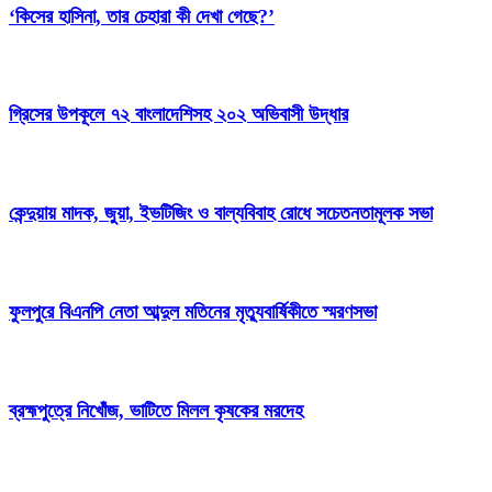
‘কিসের হাসিনা, তার চেহারা কী দেখা গেছে?’
গ্রিসের উপকূলে ৭২ বাংলাদেশিসহ ২০২ অভিবাসী উদ্ধার
কেন্দুয়ায় মাদক, জুয়া, ইভটিজিং ও বাল্যবিবাহ রোধে সচেতনতামূলক সভা
ফুলপুরে বিএনপি নেতা আব্দুল মতিনের মৃত্যুবার্ষিকীতে স্মরণসভা
ব্রহ্মপুত্রে নিখোঁজ, ভাটিতে মিলল কৃষকের মরদেহ