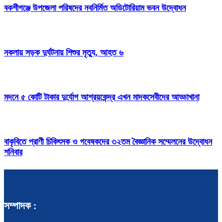
বকশীগঞ্জে উপজেলা পরিষদের নবনির্মিত অডিটোরিয়াম ভবন উদ্বোধন
নকলায় সড়ক দুর্ঘটনায় শিশুর মৃত্যু, আহত ৬
মদনে ৫ কোটি টাকার দুর্যোগ আশ্রয়কেন্দ্র এখন মাদকসেবীদের আড্ডাখানা
বাকৃবিতে প্রাণী চিকিৎসক ও গবেষকদের ৩২তম বৈজ্ঞানিক সম্মেলনের উদ্বোধন
শনিবার
সম্পাদক :