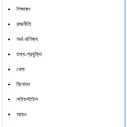
শিক্ষাঙ্গন
রাজনীতি
অর্থ-বাণিজ্য
তথ্য-প্রযুক্তি
খেলা
বিনোদন
লাইফস্টাইল
আরও