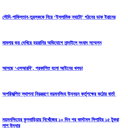
সৌদি-পাকিস্তান-তুরস্ককে নিয়ে ‘ইসলামিক ন্যাটো’ গঠনের ডাক ইরানের
মামলার ভয় দেখিয়ে হয়রানির অভিযোগে নান্দাইলে সংবাদ সম্মেলন
আসছে ‘এসআরবি’, প্রকাশিত হলো আইনের খসড়া
অপরিকল্পিত স্থাপনা নিয়ন্ত্রণে ময়মনসিংহ উন্নয়ন কর্তৃপক্ষের কঠোর বার্তা
ময়মনসিংহের ফুলবাড়িয়ায় নিখোঁজের ১০ দিন পর কাস্টমস সিপাহির ১৫ টুকরা
লাশ উদ্ধার