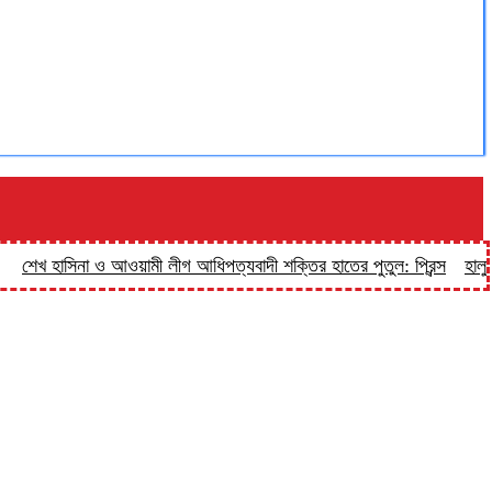
হাসিনা ও আওয়ামী লীগ আধিপত্যবাদী শক্তির হাতের পুতুল: প্রিন্স
হালুয়াঘাট প