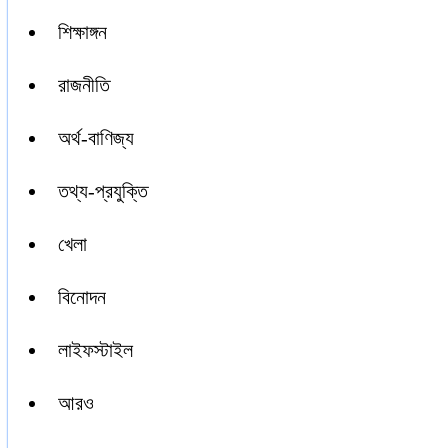
শিক্ষাঙ্গন
রাজনীতি
অর্থ-বাণিজ্য
তথ্য-প্রযুক্তি
খেলা
বিনোদন
লাইফস্টাইল
আরও