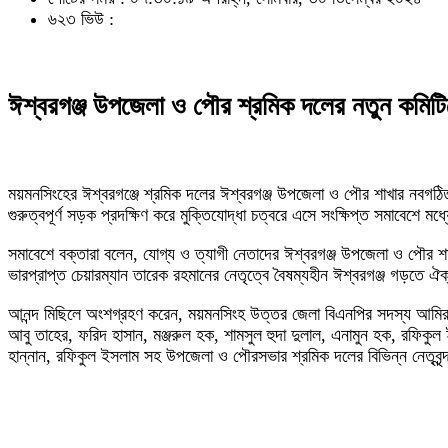
৬২৩ ভিউ :
ঈশ্বরগঞ্জ উপজেলা ও পৌর শ্রমিক দলের নতুন কমিটি
ময়মনসিংহের ঈশ্বরগঞ্জে শ্রমিক দলের ঈশ্বরগঞ্জ উপজেলা ও পৌর শাখার নবগঠিত
গুরুত্বপূর্ণ সড়ক প্রদক্ষিণ করে মুক্তিযোদ্ধা চত্বরে এসে সংক্ষিপ্ত সমাবেশে ম
সমাবেশে বক্তারা বলেন, যোগ্য ও ত্যাগী নেতাদের ঈশ্বরগঞ্জ উপজেলা ও পৌর 
ভারপ্রাপ্ত চেয়ারম্যান তারেক রহমানের নেতৃত্বে বৈষম্যহীন ঈশ্বরগঞ্জ গড়তে ঐ
আনন্দ মিছিলে অংশগ্রহণ করেন, ময়মনসিংহ উত্তর জেলা বিএনপির সদস্য আমিরুল 
আবু তাহের, ফরিদ হাসান, মঞ্জরুল হক, শামসুল হুদা দুলাল, এনামুন হক, রফিক
হান্নান, রফিকুল ইসলাম সহ উপজেলা ও পৌরসভার শ্রমিক দলের বিভিন্ন নেতৃবৃন