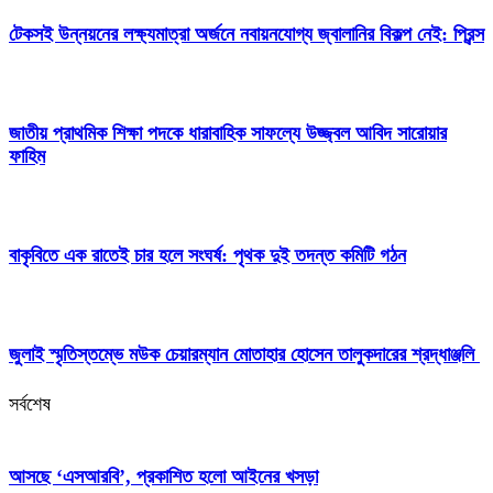
টেকসই উন্নয়নের লক্ষ্যমাত্রা অর্জনে নবায়নযোগ্য জ্বালানির বিকল্প নেই: প্রিন্স
জাতীয় প্রাথমিক শিক্ষা পদকে ধারাবাহিক সাফল্যে উজ্জ্বল আবিদ সারোয়ার
ফাহিম
বাকৃবিতে এক রাতেই চার হলে সংঘর্ষ: পৃথক দুই তদন্ত কমিটি গঠন
জুলাই স্মৃতিস্তম্ভে মউক চেয়ারম্যান মোতাহার হোসেন তালুকদারের শ্রদ্ধাঞ্জলি
সর্বশেষ
আসছে ‘এসআরবি’, প্রকাশিত হলো আইনের খসড়া