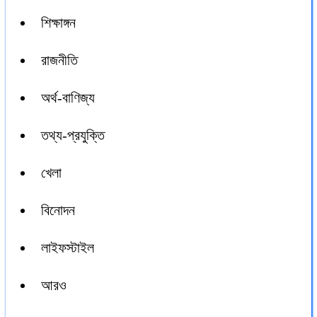
শিক্ষাঙ্গন
রাজনীতি
অর্থ-বাণিজ্য
তথ্য-প্রযুক্তি
খেলা
বিনোদন
লাইফস্টাইল
আরও