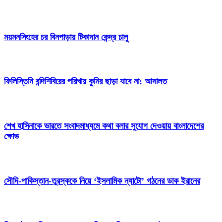
ময়মনসিংহের চর বিনপাড়ায় টিকাদান কেন্দ্র চালু
ফিলিস্তিনি বন্দিশিবিরের পরিখায় কুমির ছাড়া যাবে না: আদালত
শেখ হাসিনাকে ভারতে সংবাদমাধ্যমে কথা বলার সুযোগ দেওয়ায় বাংলাদেশের
ক্ষোভ
সৌদি-পাকিস্তান-তুরস্ককে নিয়ে ‘ইসলামিক ন্যাটো’ গঠনের ডাক ইরানের