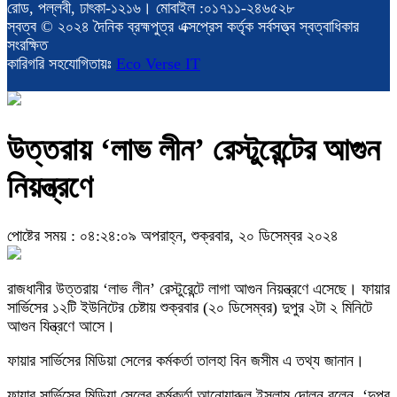
রোড, পল্লবী, ঢাৎকা-১২১৬। মোবাইল :০১৭১১-২৪৬৫২৮
স্বত্ব © ২০২৪ দৈনিক ব্রহ্মপুত্র এক্সপ্রেস কর্তৃক সর্বসত্ত্ব স্বত্বাধিকার
সংরক্ষিত
কারিগরি সহযোগিতায়ঃ
Eco Verse IT
উত্তরায় ‘লাভ লীন’ রেস্টুরেন্টের আগুন
নিয়ন্ত্রণে
পোষ্টের সময় : ০৪:২৪:০৯ অপরাহ্ন, শুক্রবার, ২০ ডিসেম্বর ২০২৪
রাজধানীর উত্তরায় ‘লাভ লীন’ রেস্টুরেন্টে লাগা আগুন নিয়ন্ত্রণে এসেছে। ফায়ার
সার্ভিসের ১২টি ইউনিটের চেষ্টায় শুক্রবার (২০ ডিসেম্বর) দুপুর ২টা ২ মিনিটে
আগুন যিন্ত্রণে আসে।
ফায়ার সার্ভিসের মিডিয়া সেলের কর্মকর্তা তালহা বিন জসীম এ তথ্য জানান।
ফায়ার সার্ভিসের মিডিয়া সেলের কর্মকর্তা আনোয়ারুল ইসলাম দোলন বলেন, ‘দুপুর