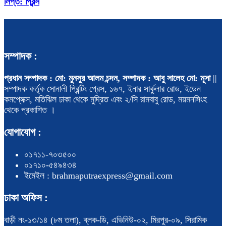
লিপ্ত: প্রিন্স
সম্পাদক :
প্রধান সম্পাদক : মো: মুনসুর আলম চন্দন, সম্পাদক : আবু সালেহ মো: মূসা
||
সম্পাদক কর্তৃক সোনালী প্রিন্টিং প্রেস, ১৬৭, ইনার সার্কুলার রোড, ইডেন
কমপ্লেক্স, মতিঝিল ঢাকা থেকে মুদ্রিত এবং ২/সি রামবাবু রোড, ময়মনসিংহ
থেকে প্রকাশিত ।
যোগাযোগ :
০১৭১১-৭০৩৫০০
০১৭১০-৫৪৯৪৩৪
ইমেইল : brahmaputraexpress@gmail.com
ঢাকা অফিস :
বাড়ী নং-১৩/১৪ (৮ম তলা), ব্লক-ডি, এভিনিউ-০২, মিরপুর-০৯, সিরামিক