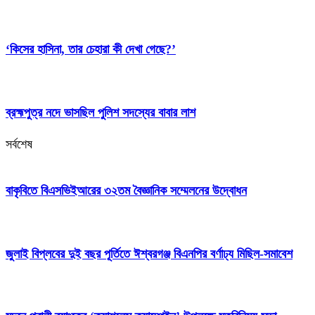
‘কিসের হাসিনা, তার চেহারা কী দেখা গেছে?’
ব্রহ্মপুত্র নদে ভাসছিল পুলিশ সদস্যের বাবার লাশ
সর্বশেষ
বাকৃবিতে বিএসভিইআরের ৩২তম বৈজ্ঞানিক সম্মেলনের উদ্বোধন
জুলাই বিপ্লবের দুই বছর পূর্তিতে ঈশ্বরগঞ্জ বিএনপির বর্ণাঢ্য মিছিল-সমাবেশ