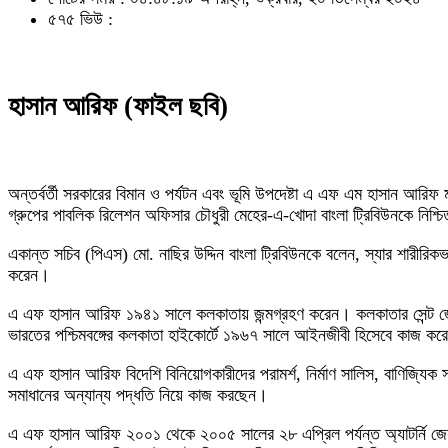
৫৭৫ ভিউ :
হাসান আরিফ (ফাইল ছবি)
অন্তর্বর্তী সরকারের বিমান ও পর্যটন এবং ভূমি উপদেষ্টা এ এফ এম হাসান আর
গ্রুপের পাবলিক রিলেশন অফিসার চৌধুরী মেহের-এ-খোদা বাংলা ট্রিবিউনকে নিশ্
একান্ত সচিব (পিএস) মো. নাছির উদ্দিন বাংলা ট্রিবিউনকে বলেন, স্যার শারীরি
করেন।
এ এফ হাসান আরিফ ১৯৪১ সালে কলকাতায় জন্মগ্রহণ করেন। কলকাতার সেন্ট জেভি
ভারতের পশ্চিমবঙ্গের কলকাতা হাইকোর্টে ১৯৬৭ সালে আইনজীবী হিসেবে কাজ কর
এ এফ হাসান আরিফ বিদেশি বিনিয়োগকারীদের পরামর্শ, নির্মাণ সালিস, বাণিজ্যিক 
সমাধানের অন্যান্য পদ্ধতি নিয়ে কাজ করছেন।
এ এফ হাসান আরিফ ২০০১ থেকে ২০০৫ সালের ২৮ এপ্রিল পর্যন্ত অ্যাটর্নি জেনা