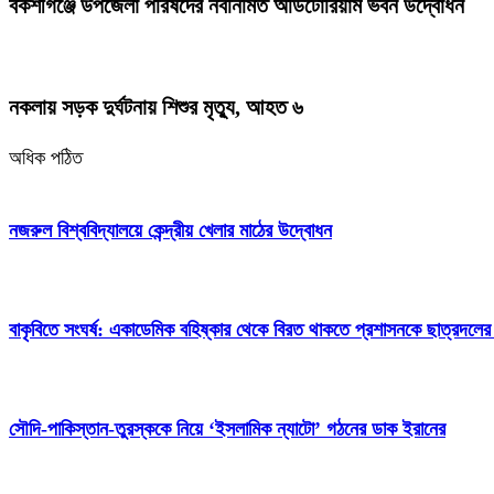
বকশীগঞ্জে উপজেলা পরিষদের নবনির্মিত অডিটোরিয়াম ভবন উদ্বোধন
নকলায় সড়ক দুর্ঘটনায় শিশুর মৃত্যু, আহত ৬
অধিক পঠিত
নজরুল বিশ্ববিদ্যালয়ে কেন্দ্রীয় খেলার মাঠের উদ্বোধন
বাকৃবিতে সংঘর্ষ: একাডেমিক বহিষ্কার থেকে বিরত থাকতে প্রশাসনকে ছাত্রদলের
সৌদি-পাকিস্তান-তুরস্ককে নিয়ে ‘ইসলামিক ন্যাটো’ গঠনের ডাক ইরানের