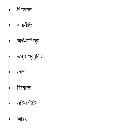
শিক্ষাঙ্গন
রাজনীতি
অর্থ-বাণিজ্য
তথ্য-প্রযুক্তি
খেলা
বিনোদন
লাইফস্টাইল
আরও