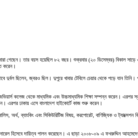
িফ মারা গেছেন। তার বয়স হয়েছিল ৮২ বছর। শুক্রবার (২০ ডিসেম্বর) বিকাল সাড়ে 
চিত করেন।
কভাবে দুর্বল ছিলেন, জ্বরও ছিল। দুপুরে খাবার টেবিলে চেয়ার থেকে পড়ে যান তিনি
য়ার্স কলেজ থেকে মাধ্যমিক এবং উচ্চমাধ্যমিক শিক্ষা সম্পন্ন করেন। এরপর স্
েন। এরপর ঢাকায় এসে বাংলাদেশ হাইকোর্টে কাজ শুরু করেন।
সালিস, অর্থ, ব্যাংকিং এবং সিকিউরিটিজ বিষয়, করপোরেট, বাণিজ্যিক ও ট্যাক্সেশ
রেল হিসেবে দায়িত্ব পালন করেছেন। এ ছাড়া ২০০৮-০৯ এ ফখরুদ্দিন আহমেদের নেতৃ