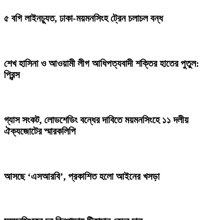
৫ বগি লাইনচ্যুত, ঢাকা-ময়মনসিংহ ট্রেন চলাচল বন্ধ
শেখ হাসিনা ও আওয়ামী লীগ আধিপত্যবাদী শক্তির হাতের পুতুল:
প্রিন্স
গ্যাস সংকট, লোডশেডিং বন্ধের দাবিতে ময়মনসিংহে ১১ দলীয়
ঐক্যজোটের স্মারকলিপি
আসছে ‘এসআরবি’, প্রকাশিত হলো আইনের খসড়া