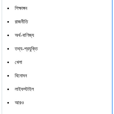
শিক্ষাঙ্গন
রাজনীতি
অর্থ-বাণিজ্য
তথ্য-প্রযুক্তি
খেলা
বিনোদন
লাইফস্টাইল
আরও