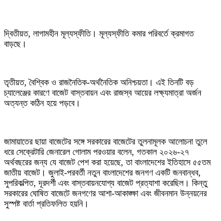
দ্বিতীয়ত, লাগামহীন মূল্যস্ফীতি। মূল্যস্ফীতি কমার পরিবর্তে ক্রমাগত
বাড়ছে।
তৃতীয়ত, বৈশ্বিক ও রাজনৈতিক-অর্থনৈতিক অনিশ্চয়তা। এই তিনটি বড়
চ্যালেঞ্জের কারণে বাজেট বাস্তবায়ন এবং রাজস্ব আয়ের লক্ষ্যমাত্রা অর্জন
অত্যন্ত কঠিন হয়ে পড়বে।
জামায়াতের ছায়া বাজেটের সঙ্গে সরকারের বাজেটের তুলনামূলক আলোচনা তুলে
ধরে সেক্রেটারি জেনারেল গোলাম পরওয়ার বলেন, গতকাল ২০২৬-২৭
অর্থবছরের জন্য যে বাজেট পেশ করা হয়েছে, তা বাংলাদেশের ইতিহাসে ৫৫তম
জাতীয় বাজেট। জুলাই-পরবর্তী নতুন বাংলাদেশের জনগণ একটি জনবান্ধব,
সুপরিকল্পিত, দূরদর্শী এবং বাস্তবায়নযোগ্য বাজেট প্রত্যাশা করেছিল। কিন্তু
সরকারের ঘোষিত বাজেটে জনগণের আশা-আকাঙ্ক্ষা এবং জীবনমান উন্নয়নের
সুস্পষ্ট বার্তা প্রতিফলিত হয়নি।