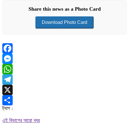
Share this news as a Photo Card
Download Photo Card
Facebook
Messenger
WhatsApp
Telegram
X
ট্যাগ :
Share
এই বিভাগের আরো খবর