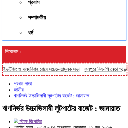
প্রবাস
সম্পাদকীয়
ধর্ম
শিরোনাম :
িজিং ও বাল্যবিবাহ রোধে সচেতনতামূলক সভা
ফুলপুরে বিএনপি নেতা আব্দুল মতিনের ম
প্রথম পাতা
জাতীয়
ঋণনির্ভর উচ্চাভিলাষী লুটপাটের বাজেট : জামায়াত
ঋণনির্ভর উচ্চাভিলাষী লুটপাটের বাজেট : জামায়াত
স্টাফ রিপোর্টার
পোষ্টের সময় : ০৩:৪০:৪৫ অপরাহ্ন, শুক্রবার, ১২ জুন ২০২৬