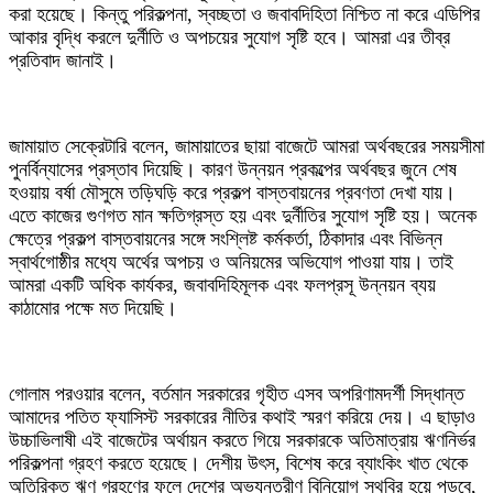
করা হয়েছে। কিন্তু পরিকল্পনা, স্বচ্ছতা ও জবাবদিহিতা নিশ্চিত না করে এডিপির
আকার বৃদ্ধি করলে দুর্নীতি ও অপচয়ের সুযোগ সৃষ্টি হবে। আমরা এর তীব্র
প্রতিবাদ জানাই।
জামায়াত সেক্রেটারি বলেন, জামায়াতের ছায়া বাজেটে আমরা অর্থবছরের সময়সীমা
পুনর্বিন্যাসের প্রস্তাব দিয়েছি। কারণ উন্নয়ন প্রকল্পের অর্থবছর জুনে শেষ
হওয়ায় বর্ষা মৌসুমে তড়িঘড়ি করে প্রকল্প বাস্তবায়নের প্রবণতা দেখা যায়।
এতে কাজের গুণগত মান ক্ষতিগ্রস্ত হয় এবং দুর্নীতির সুযোগ সৃষ্টি হয়। অনেক
ক্ষেত্রে প্রকল্প বাস্তবায়নের সঙ্গে সংশ্লিষ্ট কর্মকর্তা, ঠিকাদার এবং বিভিন্ন
স্বার্থগোষ্ঠীর মধ্যে অর্থের অপচয় ও অনিয়মের অভিযোগ পাওয়া যায়। তাই
আমরা একটি অধিক কার্যকর, জবাবদিহিমূলক এবং ফলপ্রসূ উন্নয়ন ব্যয়
কাঠামোর পক্ষে মত দিয়েছি।
গোলাম পরওয়ার বলেন, বর্তমান সরকারের গৃহীত এসব অপরিণামদর্শী সিদ্ধান্ত
আমাদের পতিত ফ্যাসিস্ট সরকারের নীতির কথাই স্মরণ করিয়ে দেয়। এ ছাড়াও
উচ্চাভিলাষী এই বাজেটের অর্থায়ন করতে গিয়ে সরকারকে অতিমাত্রায় ঋণনির্ভর
পরিকল্পনা গ্রহণ করতে হয়েছে। দেশীয় উৎস, বিশেষ করে ব্যাংকিং খাত থেকে
অতিরিক্ত ঋণ গ্রহণের ফলে দেশের অভ্যন্তরীণ বিনিয়োগ স্থবির হয়ে পড়বে,