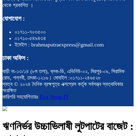
থেকে প্রকাশিত ।
যোগাযোগ :
০১৭১১-৭০৩৫০০
০১৭১০-৫৪৯৪৩৪
ইমেইল : brahmaputraexpress@gmail.com
ঢাকা অফিস :
বাড়ী নং-১৩/১৪ (৮ম তলা), ব্লক-ডি, এভিনিউ-০২, মিরপুর-০৯, সিরামিক
রোড, পল্লবী, ঢাৎকা-১২১৬। মোবাইল :০১৭১১-২৪৬৫২৮
স্বত্ব © ২০২৪ দৈনিক ব্রহ্মপুত্র এক্সপ্রেস কর্তৃক সর্বসত্ত্ব স্বত্বাধিকার
সংরক্ষিত
কারিগরি সহযোগিতায়ঃ
Eco Verse IT
ঋণনির্ভর উচ্চাভিলাষী লুটপাটের বাজেট :