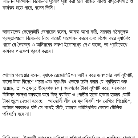
বিভিন্ন সংশোধনী বিবেচনার সুযোগ সৃষ্টি করা হলে বাজেট আরও বাস্তবসম্মত ও
কার্যকর হতে পারে, বলেন তিনি।
জামায়াতের সেক্রেটারি জেনারেল বলেন, আমরা আশা করি, সরকার গঠনমূলক
প্রস্তাবগুলো বিবেচনায় নিয়ে বাজেট সংশোধন করবে এবং বিশেষ করে ব্যাংকিং
খাতে যে নৈরাজ্য ও অনিয়মের লক্ষণ ইতোমধ্যে দেখা যাচ্ছে, তা প্রতিরোধে
কার্যকর পদক্ষেপ গ্রহণ করবে।
গোলাম পরওয়ার বলেন, ব্যাংক রেজোলিউশন আইন করে জনগণের অর্থ লুটপাট,
কালো টাকা বিদেশে পাচার এবং ব্যাংকিং খাতকে দুর্বল করার যে প্রক্রিয়া শুরু
হয়েছে, তা অত্যন্ত উদ্বেগজনক। জনগণের টাকা লুটপাট করে, সরকারের
বিভিন্ন সংস্থা ব্যবহার করে কিছু ব্যক্তি ও গোষ্ঠীর হাতে হাজার হাজার কোটি
টাকা তুলে দেওয়া হয়েছে। আওয়ামী লীগ যে ফ্যাসিবাদী পথ দেখিয়ে গিয়েছিল,
বর্তমান সরকারও যদি সে পথেই হাঁটে, তাহলে পরিস্থিতির কোনো মৌলিক
পরিবর্তন হবে না।