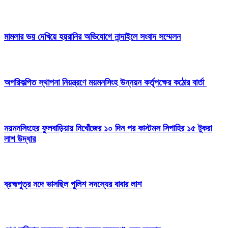
মামলার ভয় দেখিয়ে হয়রানির অভিযোগে নান্দাইলে সংবাদ সম্মেলন
অপরিকল্পিত স্থাপনা নিয়ন্ত্রণে ময়মনসিংহ উন্নয়ন কর্তৃপক্ষের কঠোর বার্তা
ময়মনসিংহের ফুলবাড়িয়ায় নিখোঁজের ১০ দিন পর কাস্টমস সিপাহির ১৫ টুকরা
লাশ উদ্ধার
ব্রহ্মপুত্র নদে ভাসছিল পুলিশ সদস্যের বাবার লাশ