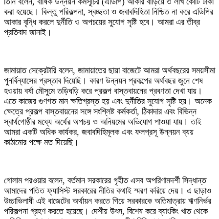
তিনি বলেন, বার্ষিক উন্নয়ন কর্মসূচির (এডিপি) আকার বাড়িয়ে ৩ লাখ কোটি টাকা
করা হয়েছে। কিন্তু পরিকল্পনা, স্বচ্ছতা ও জবাবদিহিতা নিশ্চিত না করে এডিপির
আকার বৃদ্ধি করলে দুর্নীতি ও অপচয়ের সুযোগ সৃষ্টি হবে। আমরা এর তীব্র
প্রতিবাদ জানাই।
জামায়াত সেক্রেটারি বলেন, জামায়াতের ছায়া বাজেটে আমরা অর্থবছরের সময়সীমা
পুনর্বিন্যাসের প্রস্তাব দিয়েছি। কারণ উন্নয়ন প্রকল্পের অর্থবছর জুনে শেষ
হওয়ায় বর্ষা মৌসুমে তড়িঘড়ি করে প্রকল্প বাস্তবায়নের প্রবণতা দেখা যায়।
এতে কাজের গুণগত মান ক্ষতিগ্রস্ত হয় এবং দুর্নীতির সুযোগ সৃষ্টি হয়। অনেক
ক্ষেত্রে প্রকল্প বাস্তবায়নের সঙ্গে সংশ্লিষ্ট কর্মকর্তা, ঠিকাদার এবং বিভিন্ন
স্বার্থগোষ্ঠীর মধ্যে অর্থের অপচয় ও অনিয়মের অভিযোগ পাওয়া যায়। তাই
আমরা একটি অধিক কার্যকর, জবাবদিহিমূলক এবং ফলপ্রসূ উন্নয়ন ব্যয়
কাঠামোর পক্ষে মত দিয়েছি।
গোলাম পরওয়ার বলেন, বর্তমান সরকারের গৃহীত এসব অপরিণামদর্শী সিদ্ধান্ত
আমাদের পতিত ফ্যাসিস্ট সরকারের নীতির কথাই স্মরণ করিয়ে দেয়। এ ছাড়াও
উচ্চাভিলাষী এই বাজেটের অর্থায়ন করতে গিয়ে সরকারকে অতিমাত্রায় ঋণনির্ভর
পরিকল্পনা গ্রহণ করতে হয়েছে। দেশীয় উৎস, বিশেষ করে ব্যাংকিং খাত থেকে