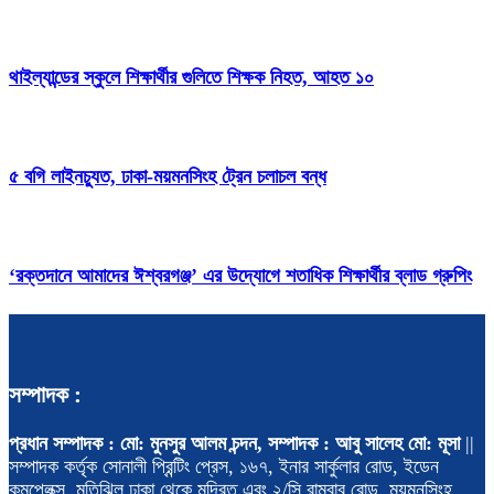
থাইল্যান্ডের স্কুলে শিক্ষার্থীর গুলিতে শিক্ষক নিহত, আহত ১০
৫ বগি লাইনচ্যুত, ঢাকা-ময়মনসিংহ ট্রেন চলাচল বন্ধ
‘রক্তদানে আমাদের ঈশ্বরগঞ্জ’ এর উদ্যোগে শতাধিক শিক্ষার্থীর ব্লাড গ্রুপিং
সম্পাদক :
প্রধান সম্পাদক : মো: মুনসুর আলম চন্দন, সম্পাদক : আবু সালেহ মো: মূসা
||
সম্পাদক কর্তৃক সোনালী প্রিন্টিং প্রেস, ১৬৭, ইনার সার্কুলার রোড, ইডেন
কমপ্লেক্স, মতিঝিল ঢাকা থেকে মুদ্রিত এবং ২/সি রামবাবু রোড, ময়মনসিংহ