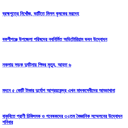
ব্রহ্মপুত্রে নিখোঁজ, ভাটিতে মিলল কৃষকের মরদেহ
বকশীগঞ্জে উপজেলা পরিষদের নবনির্মিত অডিটোরিয়াম ভবন উদ্বোধন
নকলায় সড়ক দুর্ঘটনায় শিশুর মৃত্যু, আহত ৬
মদনে ৫ কোটি টাকার দুর্যোগ আশ্রয়কেন্দ্র এখন মাদকসেবীদের আড্ডাখানা
বাকৃবিতে প্রাণী চিকিৎসক ও গবেষকদের ৩২তম বৈজ্ঞানিক সম্মেলনের উদ্বোধন
শনিবার