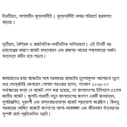
দ্বিতীয়ত, লাগামহীন মূল্যস্ফীতি। মূল্যস্ফীতি কমার পরিবর্তে ক্রমাগত
বাড়ছে।
তৃতীয়ত, বৈশ্বিক ও রাজনৈতিক-অর্থনৈতিক অনিশ্চয়তা। এই তিনটি বড়
চ্যালেঞ্জের কারণে বাজেট বাস্তবায়ন এবং রাজস্ব আয়ের লক্ষ্যমাত্রা অর্জন
অত্যন্ত কঠিন হয়ে পড়বে।
জামায়াতের ছায়া বাজেটের সঙ্গে সরকারের বাজেটের তুলনামূলক আলোচনা তুলে
ধরে সেক্রেটারি জেনারেল গোলাম পরওয়ার বলেন, গতকাল ২০২৬-২৭
অর্থবছরের জন্য যে বাজেট পেশ করা হয়েছে, তা বাংলাদেশের ইতিহাসে ৫৫তম
জাতীয় বাজেট। জুলাই-পরবর্তী নতুন বাংলাদেশের জনগণ একটি জনবান্ধব,
সুপরিকল্পিত, দূরদর্শী এবং বাস্তবায়নযোগ্য বাজেট প্রত্যাশা করেছিল। কিন্তু
সরকারের ঘোষিত বাজেটে জনগণের আশা-আকাঙ্ক্ষা এবং জীবনমান উন্নয়নের
সুস্পষ্ট বার্তা প্রতিফলিত হয়নি।