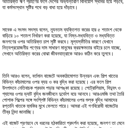
অতিরিক্ত ঋণ গ্রহণের ফলে দেশের অভ্যন্তরীণ বিনিয়োগ স্থবির হয়ে পড়বে,
যা কর্মসংস্থান সৃষ্টির পথে বড় বাধা হয়ে দাঁড়াবে।
সাবেক এ সংসদ সদস্য বলেন, ন্যূনতম ব্যক্তিগত করের হার ৫ শতাংশ থেকে
বাড়িয়ে ১০ শতাংশ নির্ধারণ করা হয়েছে, যা নিম্ন-মধ্যবিত্ত ও মধ্যবিত্ত
জনগণের ওপর অতিরিক্ত চাপ সৃষ্টি করবে। মূল্যস্ফীতির কারণে যেখানে
নিত্যপ্রয়োজনীয় পণ্যের দাম সাধারণ মানুষের ক্রয়ক্ষমতার বাইরে চলে যাচ্ছে,
সেখানে অতিরিক্ত করের বোঝা জীবনযাত্রাকে আরও কঠিন করে তুলবে।
তিনি আরও বলেন, বর্তমান বাজেটে অবকাঠামোগত উন্নয়ন এবং শিল্প খাতের
বিভিন্ন কাঁচামালের ওপর ব্যয় ও কর বৃদ্ধি করা হয়েছে। এর ফলে শিল্প
উৎপাদনে নেতিবাচক প্রভাব পড়ার আশঙ্কা রয়েছে। পেট্রোলিয়াম, বিদ্যুৎ ও
গ্যাসের ওপর ভ্যাট বৃদ্ধি জনজীবনে দুর্ভোগ বয়ে আনবে। আরএমজি তথা তৈরি
পোশাক শিল্পের সঙ্গে সংশ্লিষ্ট বিভিন্ন কাঁচামালের ওপর শুল্ক বৃদ্ধি আমাদের
রপ্তানি খাতকে হুমকির মুখে ফেলতে পারে। আমরা এই গণবিরোধী বাজেটের
তীব্র নিন্দা জানাচ্ছি।
এই বাজেট প্রণয়নে যে ধরনের হঠকারিতা প্রদর্শন করা হয়েছে, জনগণ তা মেনে