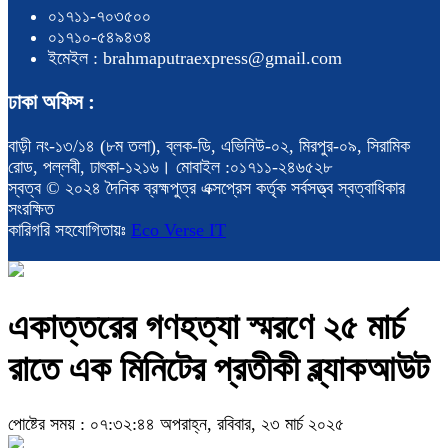
০১৭১১-৭০৩৫০০
০১৭১০-৫৪৯৪৩৪
ইমেইল : brahmaputraexpress@gmail.com
ঢাকা অফিস :
বাড়ী নং-১৩/১৪ (৮ম তলা), ব্লক-ডি, এভিনিউ-০২, মিরপুর-০৯, সিরামিক
রোড, পল্লবী, ঢাৎকা-১২১৬। মোবাইল :০১৭১১-২৪৬৫২৮
স্বত্ব © ২০২৪ দৈনিক ব্রহ্মপুত্র এক্সপ্রেস কর্তৃক সর্বসত্ত্ব স্বত্বাধিকার
সংরক্ষিত
কারিগরি সহযোগিতায়ঃ
Eco Verse IT
একাত্তরের গণহত্যা স্মরণে ২৫ মার্চ
রাতে এক মিনিটের প্রতীকী ব্ল্যাকআউট
পোষ্টের সময় : ০৭:৩২:৪৪ অপরাহ্ন, রবিবার, ২৩ মার্চ ২০২৫