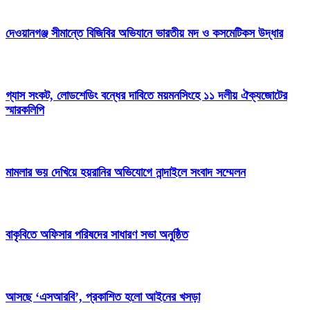
দেওয়ানগঞ্জ সীমান্তে বিজিবির অভিযানে ভারতীয় মদ ও কসমেটিকস উদ্ধার
গ্যাস সংকট, লোডশেডিং বন্ধের দাবিতে ময়মনসিংহে ১১ দলীয় ঐক্যজোটের
স্মারকলিপি
মামলার ভয় দেখিয়ে হয়রানির অভিযোগে নান্দাইলে সংবাদ সম্মেলন
বাকৃবিতে অফিসার পরিষদের সাধারণ সভা অনুষ্ঠিত
আসছে ‘এসআরবি’, প্রকাশিত হলো আইনের খসড়া