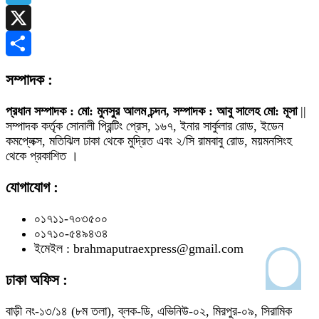
Telegram
X
Share
সম্পাদক :
প্রধান সম্পাদক : মো: মুনসুর আলম চন্দন, সম্পাদক : আবু সালেহ মো: মূসা
||
সম্পাদক কর্তৃক সোনালী প্রিন্টিং প্রেস, ১৬৭, ইনার সার্কুলার রোড, ইডেন
কমপ্লেক্স, মতিঝিল ঢাকা থেকে মুদ্রিত এবং ২/সি রামবাবু রোড, ময়মনসিংহ
থেকে প্রকাশিত ।
যোগাযোগ :
০১৭১১-৭০৩৫০০
০১৭১০-৫৪৯৪৩৪
ইমেইল : brahmaputraexpress@gmail.com
ঢাকা অফিস :
বাড়ী নং-১৩/১৪ (৮ম তলা), ব্লক-ডি, এভিনিউ-০২, মিরপুর-০৯, সিরামিক