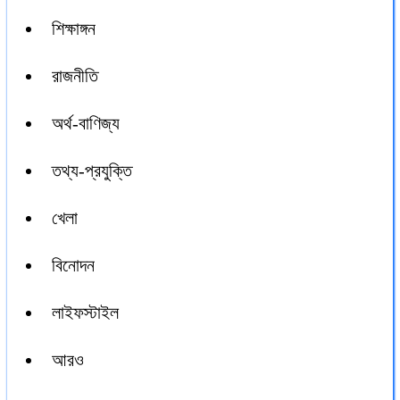
শিক্ষাঙ্গন
রাজনীতি
অর্থ-বাণিজ্য
তথ্য-প্রযুক্তি
খেলা
বিনোদন
লাইফস্টাইল
আরও