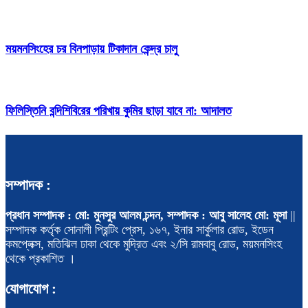
ময়মনসিংহের চর বিনপাড়ায় টিকাদান কেন্দ্র চালু
ফিলিস্তিনি বন্দিশিবিরের পরিখায় কুমির ছাড়া যাবে না: আদালত
সম্পাদক :
প্রধান সম্পাদক : মো: মুনসুর আলম চন্দন, সম্পাদক : আবু সালেহ মো: মূসা
||
সম্পাদক কর্তৃক সোনালী প্রিন্টিং প্রেস, ১৬৭, ইনার সার্কুলার রোড, ইডেন
কমপ্লেক্স, মতিঝিল ঢাকা থেকে মুদ্রিত এবং ২/সি রামবাবু রোড, ময়মনসিংহ
থেকে প্রকাশিত ।
যোগাযোগ :