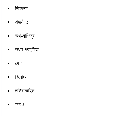
শিক্ষাঙ্গন
রাজনীতি
অর্থ-বাণিজ্য
তথ্য-প্রযুক্তি
খেলা
বিনোদন
লাইফস্টাইল
আরও