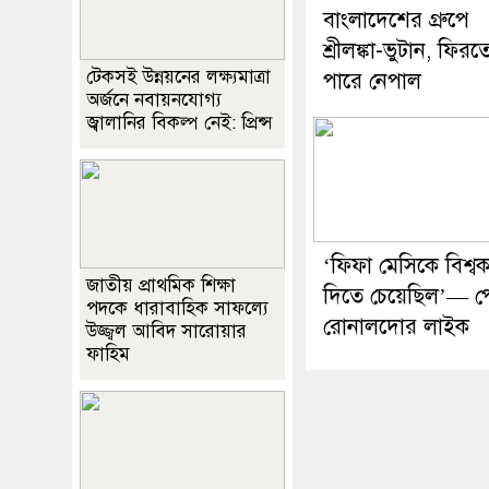
বাংলাদেশের গ্রুপে
শ্রীলঙ্কা-ভুটান, ফিরত
টেকসই উন্নয়নের লক্ষ্যমাত্রা
পারে নেপাল
অর্জনে নবায়নযোগ্য
জ্বালানির বিকল্প নেই: প্রিন্স
‘ফিফা মেসিকে বিশ্ব
জাতীয় প্রাথমিক শিক্ষা
দিতে চেয়েছিল’— প
পদকে ধারাবাহিক সাফল্যে
রোনালদোর লাইক
উজ্জ্বল আবিদ সারোয়ার
ফাহিম