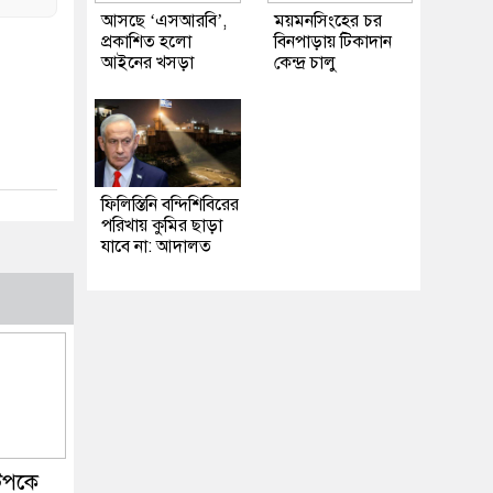
আসছে ‘এসআরবি’,
ময়মনসিংহের চর
প্রকাশিত হলো
বিনপাড়ায় টিকাদান
আইনের খসড়া
কেন্দ্র চালু
ফিলিস্তিনি বন্দিশিবিরের
পরিখায় কুমির ছাড়া
যাবে না: আদালত
টপকে