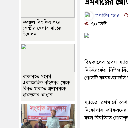
এমবাপ্পের জোড়
স্পোর্টস ডেস্ক
নজরুল বিশ্ববিদ্যালয়ে
৭০ ভিউ :
কেন্দ্রীয় খেলার মাঠের
উদ্বোধন
বিশ্বকাপের প্রথম ম্
নিউইয়র্কের নিউজার্স
বাকৃবিতে সংঘর্ষ:
গোলটি করেন ব্র্যাডল
একাডেমিক বহিষ্কার থেকে
বিরত থাকতে প্রশাসনকে
ছাত্রদলের আহ্বান
ম্যাচের প্রথমার্ধ
নিকোলাস জ্যাকসনের
ফলে বিরতিতে গোলশূন