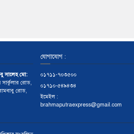
যোগাযোগ :
আবু সালেহ মো:
০১৭১১-৭০৩৫০০
র সার্কুলার রোড,
০১৭১০-৫৪৯৪৩৪
 রামবাবু রোড,
ইমেইল :
brahmaputraexpress@gmail.com