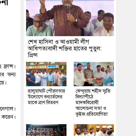
চনা
শেখ হাসিনা ও আওয়ামী লীগ
আধিপত্যবাদী শক্তির হাতের পুতুল:
প্রিন্স
্রান্স।
ের অন্য
য়ে।
হালুয়াঘাট পৌরসভার
কেন্দুয়ায় শহীদ স্মৃতি
উদ্যোগে বন্যার্তদের
বিদ্যাপীঠে
মাঝে ত্রাণ বিতরণ
মাদকবিরোধী
নেগাল।
আলোচনা সভা ও
কুইজ প্রতিযোগিতা
ট করেন।