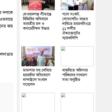
রে দলকে
দেওয়ানগঞ্জ সীমান্তে
গ্যাস সংকট,
 এমবায়ে
বিজিবির অভিযানে
লোডশেডিং বন্ধের
ভারতীয় মদ ও
দাবিতে ময়মনসিংহে
ধানের জয়
কসমেটিকস উদ্ধার
১১ দলীয়
ঐক্যজোটের
স্মারকলিপি
োলদাতার
মামলার ভয় দেখিয়ে
বাকৃবিতে অফিসার
হয়রানির অভিযোগে
পরিষদের সাধারণ
নান্দাইলে সংবাদ
সভা অনুষ্ঠিত
সম্মেলন