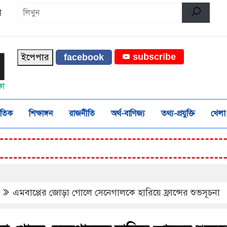
ণ
ইপেপার
subscribe
facebook
জাতিক
শিক্ষাঙ্গন
রাজনীতি
অর্থ-বাণিজ্য
তথ্য-প্রযুক্তি
খেলা
এমবাপ্পের জোড়া গোলে সেনেগালকে হারিয়ে ফ্রান্সের শুভসূচনা