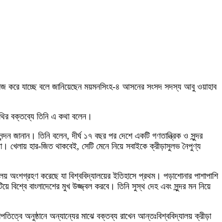
িরলস কাজ করে যাচ্ছে বলে জানিয়েছেন ময়মনসিংহ-৪ আসনের সংসদ সদস্য আবু ওয়াহাব
তিথির বক্তব্যে তিনি এ কথা বলেন।
্দন জানান। তিনি বলেন, দীর্ঘ ১৭ বছর পর দেশে একটি গণতান্ত্রিক ও সুন্দর
। খেলায় হার-জিত থাকবেই, সেটি মেনে নিয়ে সবাইকে ক্রীড়াসুলভ নৈপুণ্য
্যালয় অংশগ্রহণ করেছে যা বিশ্ববিদ্যালয়ের ইতিহাসে প্রথম। পড়াশোনার পাশাপাশি
িয়ে বিশ্বে বাংলাদেশের মুখ উজ্জ্বল করবে। তিনি সুস্থ দেহ এবং সুন্দর মন নিয়ে
ত্বে অনুষ্ঠানে অন্যান্যের মাঝে বক্তব্য রাখেন আন্তঃবিশ্ববিদ্যালয় ক্রীড়া