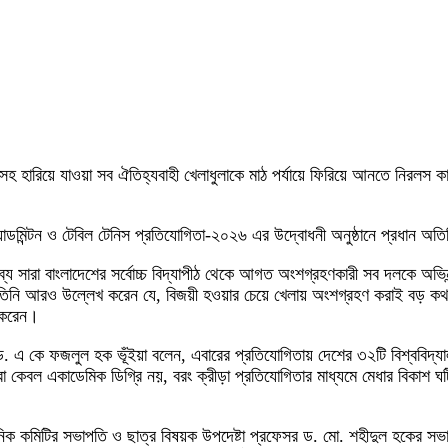
 কাবাডিসহ হারিয়ে যাওয়া সব ঐতিহ্যবাহী খেলাধুলাকে মাঠ পর্যায়ে ফিরিয়ে আনতে ন
 ব্যাডমিন্টন ও টেবিল টেনিস প্রতিযোগিতা-২০২৬ এর উদ্বোধনী অনুষ্ঠানে প্রধান অ
যে সারা বাংলাদেশের সর্বোচ্চ বিদ্যাপীঠ থেকে আগত অংশগ্রহণকারী সব দলকে অভিনন
ই। তিনি আরও উল্লেখ করেন যে, বিজয়ী হওয়ার চেয়ে খেলায় অংশগ্রহণ করাই বড় কথা
া করেন।
াপক ড. এ কে ফজলুল হক ভূঁইয়া বলেন, এবারের প্রতিযোগিতায় দেশের ৩২টি বিশ্ববিদ
থীরা কেবল একাডেমিক ডিগ্রি নয়, বরং ক্রীড়া প্রতিযোগিতার মাধ্যমে মেধার বিকাশ ঘট
িক কমিটির সভাপতি ও ছাত্র বিষয়ক উপদেষ্টা প্রফেসর ড. মো. শহীদুল হকের সভাপতি