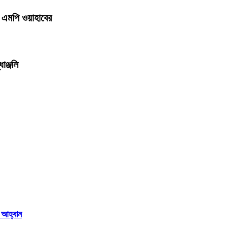
ন এমপি ওয়াহাবের
ধাঞ্জলি
 আহ্বান