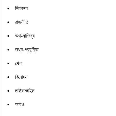
শিক্ষাঙ্গন
রাজনীতি
অর্থ-বাণিজ্য
তথ্য-প্রযুক্তি
খেলা
বিনোদন
লাইফস্টাইল
আরও