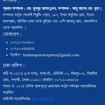
সম্পাদক :
প্রধান সম্পাদক : মো: মুনসুর আলম চন্দন, সম্পাদক : আবু সালেহ মো: মূসা
||
সম্পাদক কর্তৃক সোনালী প্রিন্টিং প্রেস, ১৬৭, ইনার সার্কুলার রোড, ইডেন
কমপ্লেক্স, মতিঝিল ঢাকা থেকে মুদ্রিত এবং ২/সি রামবাবু রোড, ময়মনসিংহ
থেকে প্রকাশিত ।
যোগাযোগ :
০১৭১১-৭০৩৫০০
০১৭১০-৫৪৯৪৩৪
ইমেইল : brahmaputraexpress@gmail.com
ঢাকা অফিস :
বাড়ী নং-১৩/১৪ (৮ম তলা), ব্লক-ডি, এভিনিউ-০২, মিরপুর-০৯, সিরামিক
রোড, পল্লবী, ঢাৎকা-১২১৬। মোবাইল :০১৭১১-২৪৬৫২৮
স্বত্ব © ২০২৪ দৈনিক ব্রহ্মপুত্র এক্সপ্রেস কর্তৃক সর্বসত্ত্ব স্বত্বাধিকার
সংরক্ষিত
কারিগরি সহযোগিতায়ঃ
Eco Verse IT