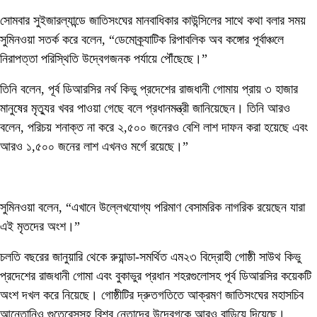
সোমবার সুইজারল্যান্ডে জাতিসংঘের মানবাধিকার কাউন্সিলের সাথে কথা বলার সময়
সুমিনওয়া সতর্ক করে বলেন, “ডেমোক্র্যাটিক রিপাবলিক অব কঙ্গোর পূর্বাঞ্চলে
নিরাপত্তা পরিস্থিতি উদ্বেগজনক পর্যায়ে পৌঁছেছে।”
তিনি বলেন, পূর্ব ডিআরসির নর্থ কিভু প্রদেশের রাজধানী গোমায় প্রায় ৩ হাজার
মানুষের মৃত্যুর খবর পাওয়া গেছে বলে প্রধানমন্ত্রী জানিয়েছেন। তিনি আরও
বলেন, পরিচয় শনাক্ত না করে ২,৫০০ জনেরও বেশি লাশ দাফন করা হয়েছে এবং
আরও ১,৫০০ জনের লাশ এখনও মর্গে রয়েছে।”
সুমিনওয়া বলেন, “এখানে উল্লেখযোগ্য পরিমাণ বেসামরিক নাগরিক রয়েছেন যারা
এই মৃতদের অংশ।”
চলতি বছরের জানুয়ারি থেকে রুয়ান্ডা-সমর্থিত এম২৩ বিদ্রোহী গোষ্ঠী সাউথ কিভু
প্রদেশের রাজধানী গোমা এবং বুকাভুর প্রধান শহরগুলোসহ পূর্ব ডিআরসির কয়েকটি
অংশ দখল করে নিয়েছে। গোষ্ঠীটির দ্রুতগতিতে আক্রমণ জাতিসংঘের মহাসচিব
আন্তোনিও গুতেরেসসহ বিশ্ব নেতাদের উদ্বেগকে আরও বাড়িয়ে দিয়েছে।