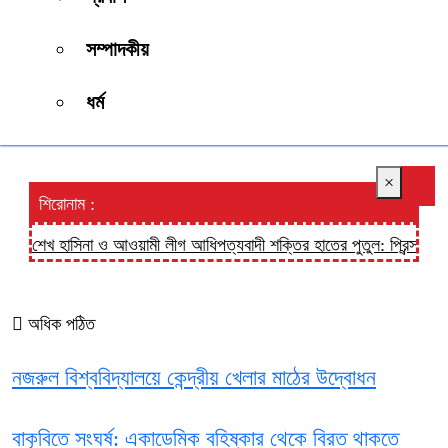
সম্পাদকীয়
ধর্ম
×
শিরোনাম :
শেখ হাসিনা ও আওয়ামী লীগ আধিপত্যবাদী শক্তির হাতের পুতুল: প্রিন্স
হালুয
অধিক পঠিত
নজরুল বিশ্ববিদ্যালয়ে কেন্দ্রীয় খেলার মাঠের উদ্বোধন
বাকৃবিতে সংঘর্ষ: একাডেমিক বহিষ্কার থেকে বিরত থাকতে