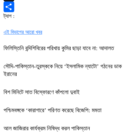
X
ট্যাগ :
Share
এই বিভাগের আরো খবর
ফিলিস্তিনি বন্দিশিবিরের পরিখায় কুমির ছাড়া যাবে না: আদালত
সৌদি-পাকিস্তান-তুরস্ককে নিয়ে ‘ইসলামিক ন্যাটো’ গঠনের ডাক
ইরানের
বিশ মিনিটে সাত বিস্ফোরণে কাঁপলো দুবাই
পশ্চিমবঙ্গকে ‘কারাগারে’ পরিণত করেছে বিজেপি: মমতা
আল জাজিরার কার্যক্রম নিষিদ্ধ করল পাকিস্তান