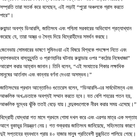
সম্প্রতি তারা সতর্ক করে বলেছেন, এই লড়াই “পুরো অঞ্চলকে গ্রাস করতে
পারে”।
রুয়ান্ডা অবশ্য ডিআরসি, জাতিসংঘ এবং পশ্চিমা সরকারের অভিযোগ প্রত্যাখ্যান
করেছে যে, তারা অস্ত্র ও সৈন্য দিয়ে বিদ্রোহীদের সমর্থন করছে।
জেনেভায় সোমবারের ভাষণে সুমিনওয়া এই বিষয়ে বিশ্বকে পদক্ষেপ নিতে এবং
ব্যাপকভাবে বাস্তুচ্যুতি ও প্রাণহানির ঘটনায় রুয়ান্ডার ওপর “কঠোর নিষেধাজ্ঞা”
আরোপ করার আহ্বান জানান। তিনি বলেন, “এই সংঘাতের শিকার লক্ষাধিক
মানুষের আর্তনাদ এবং কান্নার বর্ণনা দেওয়া অসম্ভব।”
জাতিসংঘের প্রধান আন্তোনিও গুতেরেস বলেন, “ডিআরসি-এর সার্বভৌমত্ব এবং
আঞ্চলিক অখণ্ডতাকে অবশ্যই সম্মান করতে হবে। যত বেশি শহরের পতন হয়,
আঞ্চলিক যুদ্ধের ঝুঁকি ততই বেড়ে যায়। বন্দুকগুলোকে নীরব করার সময় এসেছে।”
বিদ্রোহী যোদ্ধারা গত মাসে প্রথমে গোমা দখল করে এবং এরপর মাত্র এক সপ্তাহ
আগে বুকাভুর নিয়ন্ত্রণ নেয়। গত শুক্রবার জাতিসংঘ জানিয়েছে, সহিংসতার কারণে
দুই সপ্তাহের ব্যবধানে প্রায় ৪০ হাজার মানুষ প্রতিবেশী বুরুন্ডিতে পালিয়ে গেছে।