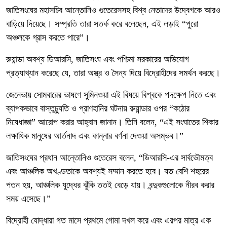
জাতিসংঘের মহাসচিব আন্তোনিও গুতেরেসসহ বিশ্ব নেতাদের উদ্বেগকে আরও
বাড়িয়ে দিয়েছে। সম্প্রতি তারা সতর্ক করে বলেছেন, এই লড়াই “পুরো
অঞ্চলকে গ্রাস করতে পারে”।
রুয়ান্ডা অবশ্য ডিআরসি, জাতিসংঘ এবং পশ্চিমা সরকারের অভিযোগ
প্রত্যাখ্যান করেছে যে, তারা অস্ত্র ও সৈন্য দিয়ে বিদ্রোহীদের সমর্থন করছে।
জেনেভায় সোমবারের ভাষণে সুমিনওয়া এই বিষয়ে বিশ্বকে পদক্ষেপ নিতে এবং
ব্যাপকভাবে বাস্তুচ্যুতি ও প্রাণহানির ঘটনায় রুয়ান্ডার ওপর “কঠোর
নিষেধাজ্ঞা” আরোপ করার আহ্বান জানান। তিনি বলেন, “এই সংঘাতের শিকার
লক্ষাধিক মানুষের আর্তনাদ এবং কান্নার বর্ণনা দেওয়া অসম্ভব।”
জাতিসংঘের প্রধান আন্তোনিও গুতেরেস বলেন, “ডিআরসি-এর সার্বভৌমত্ব
এবং আঞ্চলিক অখণ্ডতাকে অবশ্যই সম্মান করতে হবে। যত বেশি শহরের
পতন হয়, আঞ্চলিক যুদ্ধের ঝুঁকি ততই বেড়ে যায়। বন্দুকগুলোকে নীরব করার
সময় এসেছে।”
বিদ্রোহী যোদ্ধারা গত মাসে প্রথমে গোমা দখল করে এবং এরপর মাত্র এক