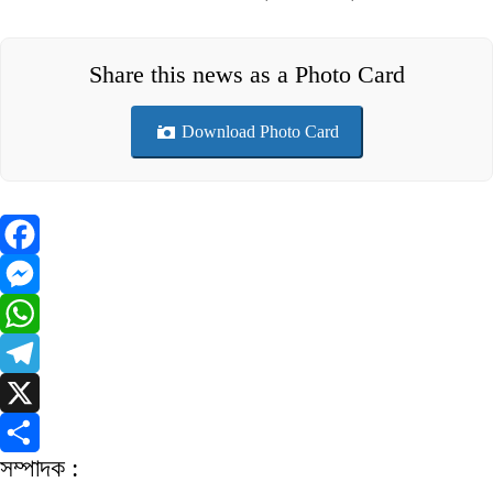
Share this news as a Photo Card
Download Photo Card
Facebook
Messenger
WhatsApp
Telegram
X
সম্পাদক :
Share