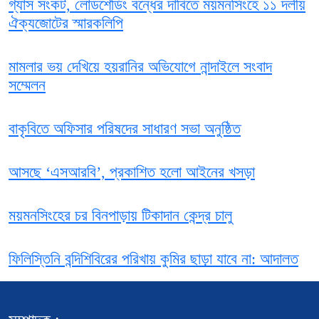
গ্যাস সংকট, লোডশেডিং বন্ধের দাবিতে ময়মনসিংহে ১১ দলীয়
ঐক্যজোটের স্মারকলিপি
মামলার ভয় দেখিয়ে হয়রানির অভিযোগে নান্দাইলে সংবাদ
সম্মেলন
বাকৃবিতে অফিসার পরিষদের সাধারণ সভা অনুষ্ঠিত
আসছে ‘এসআরবি’, প্রকাশিত হলো আইনের খসড়া
ময়মনসিংহের চর বিনপাড়ায় টিকাদান কেন্দ্র চালু
ফিলিস্তিনি বন্দিশিবিরের পরিখায় কুমির ছাড়া যাবে না: আদালত