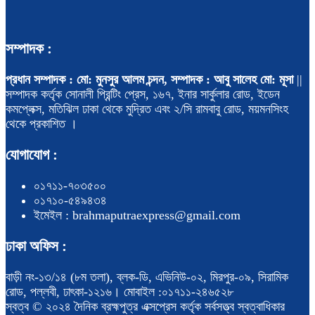
সম্পাদক :
প্রধান সম্পাদক : মো: মুনসুর আলম চন্দন, সম্পাদক : আবু সালেহ মো: মূসা
||
সম্পাদক কর্তৃক সোনালী প্রিন্টিং প্রেস, ১৬৭, ইনার সার্কুলার রোড, ইডেন
কমপ্লেক্স, মতিঝিল ঢাকা থেকে মুদ্রিত এবং ২/সি রামবাবু রোড, ময়মনসিংহ
থেকে প্রকাশিত ।
যোগাযোগ :
০১৭১১-৭০৩৫০০
০১৭১০-৫৪৯৪৩৪
ইমেইল : brahmaputraexpress@gmail.com
ঢাকা অফিস :
বাড়ী নং-১৩/১৪ (৮ম তলা), ব্লক-ডি, এভিনিউ-০২, মিরপুর-০৯, সিরামিক
রোড, পল্লবী, ঢাৎকা-১২১৬। মোবাইল :০১৭১১-২৪৬৫২৮
স্বত্ব © ২০২৪ দৈনিক ব্রহ্মপুত্র এক্সপ্রেস কর্তৃক সর্বসত্ত্ব স্বত্বাধিকার