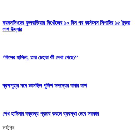
ময়মনসিংহের ফুলবাড়িয়ায় নিখোঁজের ১০ দিন পর কাস্টমস সিপাহির ১৫ টুকরা
লাশ উদ্ধার
‘কিসের হাসিনা, তার চেহারা কী দেখা গেছে?’
ব্রহ্মপুত্র নদে ভাসছিল পুলিশ সদস্যের বাবার লাশ
শেখ হাসিনার বক্তব্য প্রচার করলে ব্যবস্থা নেবে সরকার
সর্বশেষ