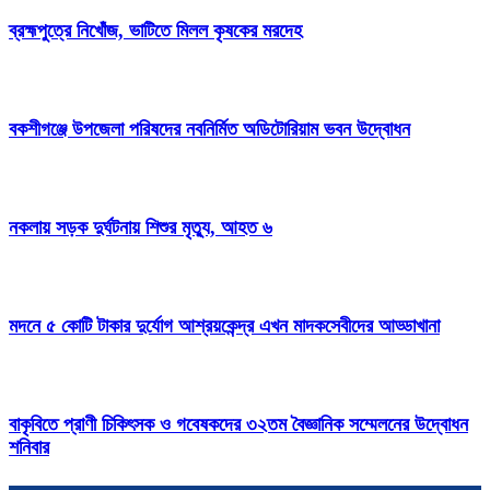
ব্রহ্মপুত্রে নিখোঁজ, ভাটিতে মিলল কৃষকের মরদেহ
বকশীগঞ্জে উপজেলা পরিষদের নবনির্মিত অডিটোরিয়াম ভবন উদ্বোধন
নকলায় সড়ক দুর্ঘটনায় শিশুর মৃত্যু, আহত ৬
মদনে ৫ কোটি টাকার দুর্যোগ আশ্রয়কেন্দ্র এখন মাদকসেবীদের আড্ডাখানা
বাকৃবিতে প্রাণী চিকিৎসক ও গবেষকদের ৩২তম বৈজ্ঞানিক সম্মেলনের উদ্বোধন
শনিবার