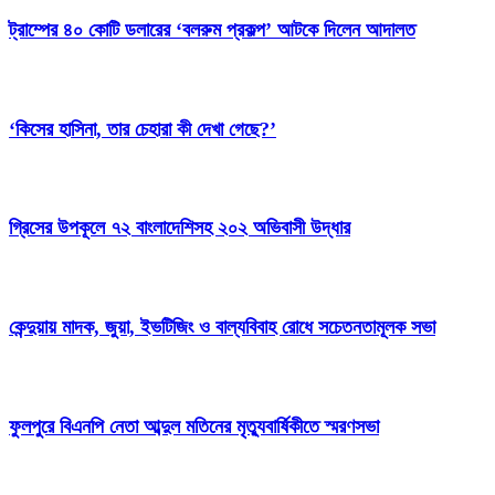
ট্রাম্পের ৪০ কোটি ডলারের ‘বলরুম প্রকল্প’ আটকে দিলেন আদালত
‘কিসের হাসিনা, তার চেহারা কী দেখা গেছে?’
গ্রিসের উপকূলে ৭২ বাংলাদেশিসহ ২০২ অভিবাসী উদ্ধার
কেন্দুয়ায় মাদক, জুয়া, ইভটিজিং ও বাল্যবিবাহ রোধে সচেতনতামূলক সভা
ফুলপুরে বিএনপি নেতা আব্দুল মতিনের মৃত্যুবার্ষিকীতে স্মরণসভা