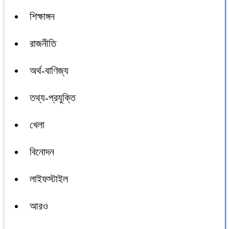
শিক্ষাঙ্গন
রাজনীতি
অর্থ-বাণিজ্য
তথ্য-প্রযুক্তি
খেলা
বিনোদন
লাইফস্টাইল
আরও