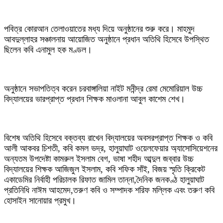
পবিত্র কোরআন তেলাওয়াতের মধ্য দিয়ে অনুষ্ঠানের শুরু করে। মাহমুদ
আবদুল্লাহর সঞ্চালনায় আয়োজিত অনুষ্ঠানে প্রধান অতিথি হিসেবে উপস্থিত
ছিলেন কবি এনামুল হক মণ্ডল।
অনুষ্ঠানে সভাপতিত্ব করেন চরবাঙ্গালিয়া নাইট মনীন্দ্র রেমা মেমোরিয়াল উচ্চ
বিদ্যালয়ের ভারপ্রাপ্ত প্রধান শিক্ষক মাওলানা আবুল কাশেম শেখ।
বিশেষ অতিথি হিসেবে বক্তব্য রাখেন বিদ্যালয়ের অবসরপ্রাপ্ত শিক্ষক ও কবি
আলী আকবর চিশতী, কবি কমল ভদ্র, হালুয়াঘাট ওয়েলফেয়ার অ্যাসোসিয়েশনের
অন্যতম উপদেষ্টা কামরুল ইসলাম বেগ, ভাষা শহীদ আব্দুল জব্বার উচ্চ
বিদ্যালয়ের শিক্ষক আজিজুল ইসলাম, কবি শফিক সাঁই, বিজয় স্মৃতি ক্রিকেট
একাডেমির নির্বাহী পরিচালক রিফাত জামিল তান্না,দৈনিক জনকণ্ঠ হালুয়াঘাট
প্রতিনিধি নাঈম আহমেদ,তরুণ কবি ও সম্পাদক শরিফ মল্লিক এবং তরুণ কবি
হোসাইন সানোয়ার প্রমুখ।