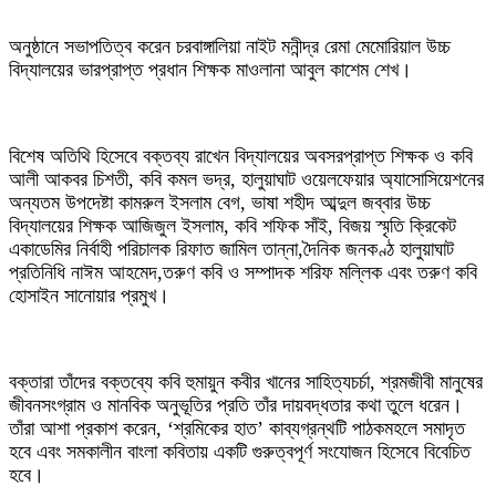
অনুষ্ঠানে সভাপতিত্ব করেন চরবাঙ্গালিয়া নাইট মনীন্দ্র রেমা মেমোরিয়াল উচ্চ
বিদ্যালয়ের ভারপ্রাপ্ত প্রধান শিক্ষক মাওলানা আবুল কাশেম শেখ।
বিশেষ অতিথি হিসেবে বক্তব্য রাখেন বিদ্যালয়ের অবসরপ্রাপ্ত শিক্ষক ও কবি
আলী আকবর চিশতী, কবি কমল ভদ্র, হালুয়াঘাট ওয়েলফেয়ার অ্যাসোসিয়েশনের
অন্যতম উপদেষ্টা কামরুল ইসলাম বেগ, ভাষা শহীদ আব্দুল জব্বার উচ্চ
বিদ্যালয়ের শিক্ষক আজিজুল ইসলাম, কবি শফিক সাঁই, বিজয় স্মৃতি ক্রিকেট
একাডেমির নির্বাহী পরিচালক রিফাত জামিল তান্না,দৈনিক জনকণ্ঠ হালুয়াঘাট
প্রতিনিধি নাঈম আহমেদ,তরুণ কবি ও সম্পাদক শরিফ মল্লিক এবং তরুণ কবি
হোসাইন সানোয়ার প্রমুখ।
বক্তারা তাঁদের বক্তব্যে কবি হুমায়ুন কবীর খানের সাহিত্যচর্চা, শ্রমজীবী মানুষের
জীবনসংগ্রাম ও মানবিক অনুভূতির প্রতি তাঁর দায়বদ্ধতার কথা তুলে ধরেন।
তাঁরা আশা প্রকাশ করেন, ‘শ্রমিকের হাত’ কাব্যগ্রন্থটি পাঠকমহলে সমাদৃত
হবে এবং সমকালীন বাংলা কবিতায় একটি গুরুত্বপূর্ণ সংযোজন হিসেবে বিবেচিত
হবে।