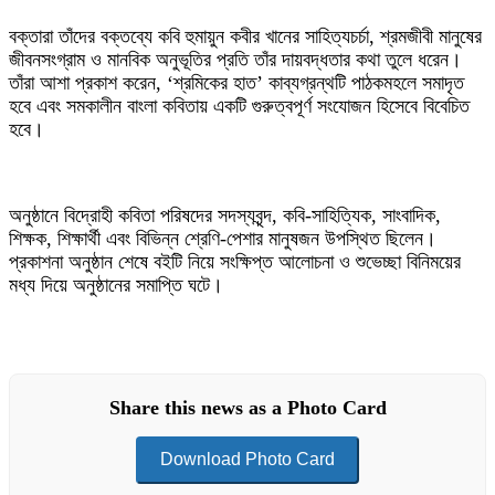
বক্তারা তাঁদের বক্তব্যে কবি হুমায়ুন কবীর খানের সাহিত্যচর্চা, শ্রমজীবী মানুষের
জীবনসংগ্রাম ও মানবিক অনুভূতির প্রতি তাঁর দায়বদ্ধতার কথা তুলে ধরেন।
তাঁরা আশা প্রকাশ করেন, ‘শ্রমিকের হাত’ কাব্যগ্রন্থটি পাঠকমহলে সমাদৃত
হবে এবং সমকালীন বাংলা কবিতায় একটি গুরুত্বপূর্ণ সংযোজন হিসেবে বিবেচিত
হবে।
অনুষ্ঠানে বিদ্রোহী কবিতা পরিষদের সদস্যবৃন্দ, কবি-সাহিত্যিক, সাংবাদিক,
শিক্ষক, শিক্ষার্থী এবং বিভিন্ন শ্রেণি-পেশার মানুষজন উপস্থিত ছিলেন।
প্রকাশনা অনুষ্ঠান শেষে বইটি নিয়ে সংক্ষিপ্ত আলোচনা ও শুভেচ্ছা বিনিময়ের
মধ্য দিয়ে অনুষ্ঠানের সমাপ্তি ঘটে।
Share this news as a Photo Card
Download Photo Card