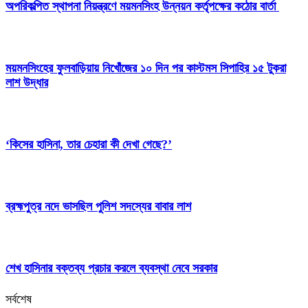
অপরিকল্পিত স্থাপনা নিয়ন্ত্রণে ময়মনসিংহ উন্নয়ন কর্তৃপক্ষের কঠোর বার্তা
ময়মনসিংহের ফুলবাড়িয়ায় নিখোঁজের ১০ দিন পর কাস্টমস সিপাহির ১৫ টুকরা
লাশ উদ্ধার
‘কিসের হাসিনা, তার চেহারা কী দেখা গেছে?’
ব্রহ্মপুত্র নদে ভাসছিল পুলিশ সদস্যের বাবার লাশ
শেখ হাসিনার বক্তব্য প্রচার করলে ব্যবস্থা নেবে সরকার
সর্বশেষ