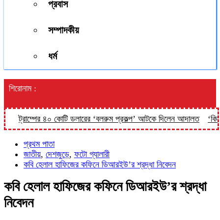
প্রবাস
সম্পাদকীয়
ধর্ম
শিরোনাম :
ট্রাম্পের ৪০ কোটি ডলারের ‘বলরুম প্রকল্প’ আটকে দিলেন আদালত
‘কিসের হ
প্রথম পাতা
জাতীয়
,
দেশজুড়ে
,
ফটো গ্যালারী
কবি হেলাল হাফিজের কফিনে ডিআরইউ’র শ্রদ্ধা নিবেদন
কবি হেলাল হাফিজের কফিনে ডিআরইউ’র শ্রদ্ধা
নিবেদন