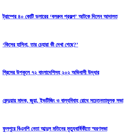
ট্রাম্পের ৪০ কোটি ডলারের ‘বলরুম প্রকল্প’ আটকে দিলেন আদালত
‘কিসের হাসিনা, তার চেহারা কী দেখা গেছে?’
গ্রিসের উপকূলে ৭২ বাংলাদেশিসহ ২০২ অভিবাসী উদ্ধার
কেন্দুয়ায় মাদক, জুয়া, ইভটিজিং ও বাল্যবিবাহ রোধে সচেতনতামূলক সভা
ফুলপুরে বিএনপি নেতা আব্দুল মতিনের মৃত্যুবার্ষিকীতে স্মরণসভা