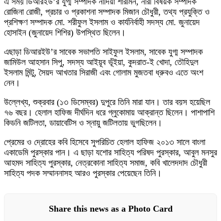
এ সময় ডিআরইউ’র যুগ্ম সম্পাদক নাদিয়া শারমিন, নারী বিষয়ক সম্পাদক
রোজিনা রোজী, প্রচার ও প্রকাশনা সম্পাদক মিজান চৌধুরী, তথ্য প্রযুক্তি ও
প্রশিক্ষণ সম্পাদক মো. শরীফুল ইসলাম ও কার্যনির্বাহী সদস্য মো. জুনায়েদ
হোসাইন (জুনায়েদ শিশির) উপস্থিত ছিলেন।
এছাড়া ডিআরইউ’র সাবেক সভাপতি সাইফুল ইসলাম, সাবেক যুগ্ম সম্পাদক
জামিউল আহসান সিপু, সদস্য আইয়ূব ভূঁইয়া, কুদরাত-ই খোদা, তৌহিদুল
ইসলাম মিন্টু, সৈয়দ আখতার সিরাজী এবং গোলাম মুজতবা ধ্রুবও এতে অংশ
নেন।
উল্লেখ্য, শুক্রবার (১৩ ডিসেম্বর) দুপুরে তিনি মারা যান। তার বয়স হয়েছিল
৭৬ বছর। হেলাল হাফিজ দীর্ঘদিন ধরে গ্লুকোমায় আক্রান্ত ছিলেন। পাশাপাশি
কিডনি জটিলতা, ডায়াবেটিস ও স্নায়ু জটিলতায় ভুগছিলেন।
প্রেমের ও দ্রোহের কবি হিসেবে সুপরিচিত হেলাল হাফিজ ২০১৩ সালে বাংলা
একাডেমি পুরস্কার পান। এ ছাড়া যশোর সাহিত্য পরিষদ পুরস্কার, আবুল মনসুর
আহমদ সাহিত্য পুরস্কার, নেত্রকোনা সাহিত্য সমাজ, কবি খালেদদাদ চৌধুরী
সাহিত্য পদক সম্মাননাসহ আরও পুরস্কার পেয়েছেন তিনি।
Share this news as a Photo Card