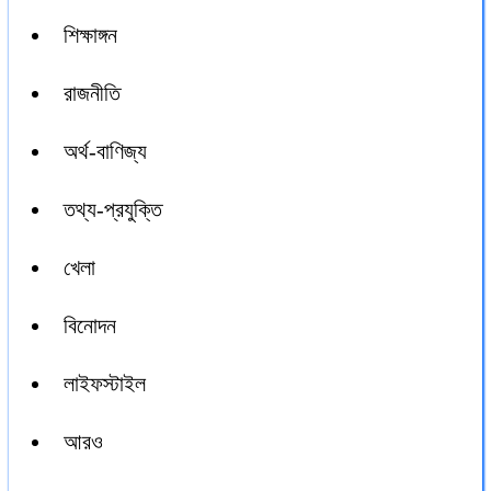
শিক্ষাঙ্গন
রাজনীতি
অর্থ-বাণিজ্য
তথ্য-প্রযুক্তি
খেলা
বিনোদন
লাইফস্টাইল
আরও