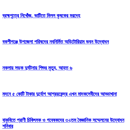
ব্রহ্মপুত্রে নিখোঁজ, ভাটিতে মিলল কৃষকের মরদেহ
বকশীগঞ্জে উপজেলা পরিষদের নবনির্মিত অডিটোরিয়াম ভবন উদ্বোধন
নকলায় সড়ক দুর্ঘটনায় শিশুর মৃত্যু, আহত ৬
মদনে ৫ কোটি টাকার দুর্যোগ আশ্রয়কেন্দ্র এখন মাদকসেবীদের আড্ডাখানা
বাকৃবিতে প্রাণী চিকিৎসক ও গবেষকদের ৩২তম বৈজ্ঞানিক সম্মেলনের উদ্বোধন
শনিবার