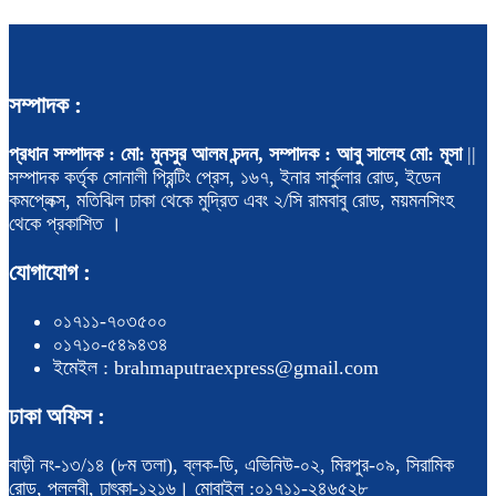
সম্পাদক :
প্রধান সম্পাদক : মো: মুনসুর আলম চন্দন, সম্পাদক : আবু সালেহ মো: মূসা
||
সম্পাদক কর্তৃক সোনালী প্রিন্টিং প্রেস, ১৬৭, ইনার সার্কুলার রোড, ইডেন
কমপ্লেক্স, মতিঝিল ঢাকা থেকে মুদ্রিত এবং ২/সি রামবাবু রোড, ময়মনসিংহ
থেকে প্রকাশিত ।
যোগাযোগ :
০১৭১১-৭০৩৫০০
০১৭১০-৫৪৯৪৩৪
ইমেইল : brahmaputraexpress@gmail.com
ঢাকা অফিস :
বাড়ী নং-১৩/১৪ (৮ম তলা), ব্লক-ডি, এভিনিউ-০২, মিরপুর-০৯, সিরামিক
রোড, পল্লবী, ঢাৎকা-১২১৬। মোবাইল :০১৭১১-২৪৬৫২৮