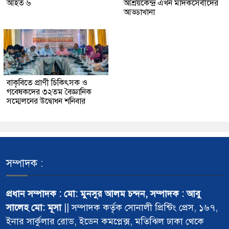
আহত ৬
আশ্রয়কেন্দ্র এখন মাদকসেবীদের
আড্ডাখানা
বাকৃবিতে প্রাণী চিকিৎসক ও
গবেষকদের ৩২তম বৈজ্ঞানিক
সম্মেলনের উদ্বোধন শনিবার
সম্পাদক :
প্রধান সম্পাদক : মো: মুনসুর আলম চন্দন, সম্পাদক : আবু
সালেহ মো: মূসা
|| সম্পাদক কর্তৃক সোনালী প্রিন্টিং প্রেস, ১৬৭,
ইনার সার্কুলার রোড, ইডেন কমপ্লেক্স, মতিঝিল ঢাকা থেকে