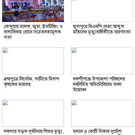
কেন্দুয়ায় মাদক, জুয়া, ইভটিজিং ও
ফুলপুরে বিএনপি নেতা আব্দুল
বাল্যবিবাহ রোধে সচেতনতামূলক
মতিনের মৃত্যুবার্ষিকীতে স্মরণসভা
সভা
ব্রহ্মপুত্রে নিখোঁজ, ভাটিতে মিলল
বকশীগঞ্জে উপজেলা পরিষদের
কৃষকের মরদেহ
নবনির্মিত অডিটোরিয়াম ভবন
উদ্বোধন
নকলায় সড়ক দুর্ঘটনায় শিশুর মৃত্যু,
মদনে ৫ কোটি টাকার দুর্যোগ