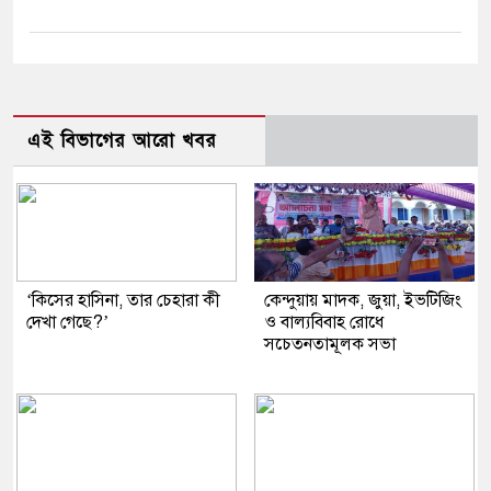
এই বিভাগের আরো খবর
‘কিসের হাসিনা, তার চেহারা কী
কেন্দুয়ায় মাদক, জুয়া, ইভটিজিং
দেখা গেছে?’
ও বাল্যবিবাহ রোধে
সচেতনতামূলক সভা