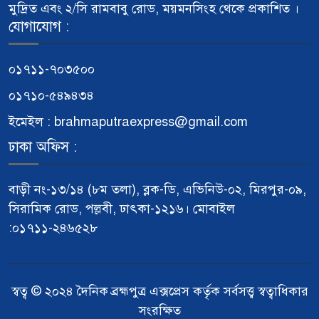
মুদ্রিত এবং ২/সি রামবাবু রোড, ময়মনসিংহ থেকে প্রকাশিত ।
যোগাযোগ :
০১৭১১-৭০৩৫০০
০১৭১০-৫৪৯৪৩৪
ইমেইল : brahmaputraexpress@gmail.com
ঢাকা অফিস :
বাড়ী নং-১৩/১৪ (৮ম তলা), ব্লক-ডি, এভিনিউ-০২, মিরপুর-০৯,
সিরামিক রোড, পল্লবী, ঢাৎকা-১২১৬। মোবাইল
:০১৭১১-২৪৬৫২৮
স্বত্ব © ২০২৪ দৈনিক ব্রহ্মপুত্র এক্সপ্রেস কর্তৃক সর্বসত্ত্ব স্বত্বাধিকার
সংরক্ষিত