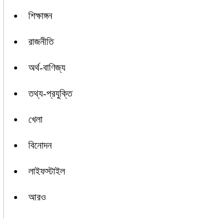
শিক্ষাঙ্গন
রাজনীতি
অর্থ-বাণিজ্য
তথ্য-প্রযুক্তি
খেলা
বিনোদন
লাইফস্টাইল
আরও