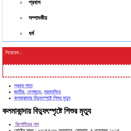
প্রবাস
সম্পাদকীয়
ধর্ম
শিরোনাম :
প্রথম পাতা
জাতীয়
,
দেশজুড়ে
,
ময়মনসিংহ
কলমাকান্দায় বিদ্যুৎস্পৃষ্টে শিশুর মৃত্যু
কলমাকান্দায় বিদ্যুৎস্পৃষ্টে শিশুর মৃত্যু
রিপোর্টারের নাম
পোষ্টের সময় : ০৩:৪৭:৫৮ অপরাহ্ন, সোমবার, ৪ নভেম্বর ২০২৪