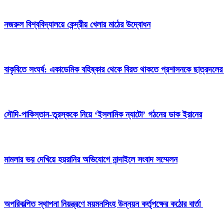
নজরুল বিশ্ববিদ্যালয়ে কেন্দ্রীয় খেলার মাঠের উদ্বোধন
বাকৃবিতে সংঘর্ষ: একাডেমিক বহিষ্কার থেকে বিরত থাকতে প্রশাসনকে ছাত্রদলের
সৌদি-পাকিস্তান-তুরস্ককে নিয়ে ‘ইসলামিক ন্যাটো’ গঠনের ডাক ইরানের
মামলার ভয় দেখিয়ে হয়রানির অভিযোগে নান্দাইলে সংবাদ সম্মেলন
অপরিকল্পিত স্থাপনা নিয়ন্ত্রণে ময়মনসিংহ উন্নয়ন কর্তৃপক্ষের কঠোর বার্তা