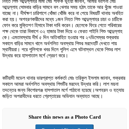
নিহত শিশু আব্দুল্লাহর মামা মোঃ শফিক ভূঁইয়া জানান, আমার ভাগিনা মোঃ
আব্দুল্লাহ সোমবার বাড়ির সামনে বল খেলার সময় হঠাৎ তাকে আর খুঁজে পাওয়া
যাচ্ছে না। দীর্ঘক্ষণ চারিপাশে খোঁজা খোঁজি করে না পেয়ে বিষয়টি থানায় অবহিত
করা হয়। অপহরণকারীদের মধ্যে ১জন নিহত শিশু আব্দুল্লাহর চাচা ও চাচীকে
ফোন করে মুক্তিপণ হিসাবে টাকা দাবি করেন। ছেলেকে ফিরে পেতে পরিবারের
পক্ষ থেকে তারা বিকাশে ৩২ হাজার টাকা দিয়ে ও ফেরত পাইনি শিশু আব্দুল্লাহ
কে। এমতাবস্থায় দীর্ঘ ৫ দিন অতিবাহিত হওয়ার পর ২৭ডিসেম্বর শুক্রবার
সকালে বাড়ির সামনে খালে অর্ধগলিত অবস্থায় শিশুর মরদেহটি দেখতে পায়
স্থানীয়রা। পরে পুলিশকে খবর দিলে পুলিশ এসে ঘটনাস্থল থেকে শিশুর লাশ
উদ্ধার করে হাসপাতাল মর্গে প্রেরণ করে।
কটিয়াদী মডেল থানার ভারপ্রাপ্ত কর্মকর্তা মোঃ তরিকুল ইসলাম জানান, শুক্রবার
সকালে আমরা অর্ধগলিত অবস্থায় শিশুটির মরদেহ উদ্ধার করি। লাশ ময়না
তদন্তের জন্য কিশোরগঞ্জ হাসপাতাল মর্গে পাঠানো হয়েছে।অপহরন ও হত্যায়
জড়িত অপরাধীদের ধরতে গ্রেপ্তারের অভিযান অব্যাহত আছে।
Share this news as a Photo Card