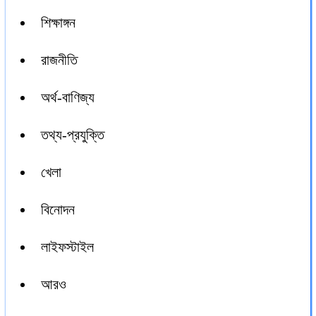
শিক্ষাঙ্গন
রাজনীতি
অর্থ-বাণিজ্য
তথ্য-প্রযুক্তি
খেলা
বিনোদন
লাইফস্টাইল
আরও