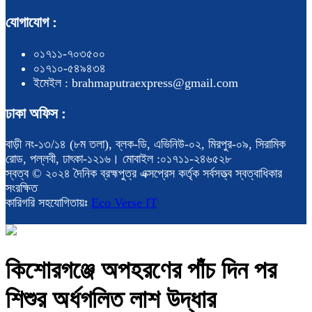
যোগাযোগ :
০১৭১১-৭০৩৫০০
০১৭১০-৫৪৯৪৩৪
ইমেইল : brahmaputraexpress@gmail.com
ঢাকা অফিস :
বাড়ী নং-১৩/১৪ (৮ম তলা), ব্লক-ডি, এভিনিউ-০২, মিরপুর-০৯, সিরামিক
রোড, পল্লবী, ঢাৎকা-১২১৬। মোবাইল :০১৭১১-২৪৬৫২৮
স্বত্ব © ২০২৪ দৈনিক ব্রহ্মপুত্র এক্সপ্রেস কর্তৃক সর্বসত্ত্ব স্বত্বাধিকার
সংরক্ষিত
কারিগরি সহযোগিতায়ঃ
Eco Verse IT
কিশোরগঞ্জে অপহরণের পাঁচ দিন পর
শিশুর অর্ধগলিত লাশ উদ্ধার