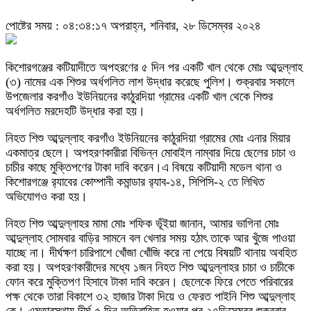
পোষ্টের সময় : ০৪:৩৪:১৭ অপরাহ্ন, শনিবার, ২৮ ডিসেম্বর ২০২৪
কিশোরগঞ্জের কটিয়াদীতে অপহরণের ৫ দিন পর একটি খাল থেকে মোঃ আব্দুল্লাহ
(৩) নামের এক শিশুর অর্ধগলিত লাশ উদ্ধার করেছে পুলিশ। শুক্রবার সকালে
উপজেলার করগাঁও ইউনিয়নের কাঠুরদিয়া গ্রামের একটি খাল থেকে শিশুর
অর্ধগলিত মরদেহটি উদ্ধার করা হয়।
নিহত শিশু আব্দুল্লাহ করগাঁও ইউনিয়নের কাঠুরদিয়া গ্রামের মোঃ এনার মিয়ার
একমাত্র ছেলে। অপহরণকারীরা বিভিন্ন মোবাইল নাম্বার দিয়ে ছেলের চাচা ও
চাচীর কাছে মুক্তিপণের টাকা দাবি করেন।এ বিষয়ে কটিয়াদী মডেল থানা ও
কিশোরগঞ্জে র‍্যাবের কোম্পানী কমান্ডার র‌্যাব-১৪, সিপিসি-২ তে লিখিত
অভিযোগও করা হয়।
নিহত শিশু আব্দুল্লাহর মামা মোঃ শফিক ভূঁইয়া জানান, আমার ভাগিনা মোঃ
আব্দুল্লাহ সোমবার বাড়ির সামনে বল খেলার সময় হঠাৎ তাকে আর খুঁজে পাওয়া
যাচ্ছে না। দীর্ঘক্ষণ চারিপাশে খোঁজা খোঁজি করে না পেয়ে বিষয়টি থানায় অবহিত
করা হয়। অপহরণকারীদের মধ্যে ১জন নিহত শিশু আব্দুল্লাহর চাচা ও চাচীকে
ফোন করে মুক্তিপণ হিসাবে টাকা দাবি করেন। ছেলেকে ফিরে পেতে পরিবারের
পক্ষ থেকে তারা বিকাশে ৩২ হাজার টাকা দিয়ে ও ফেরত পাইনি শিশু আব্দুল্লাহ
কে। এমতাবস্থায় দীর্ঘ ৫ দিন অতিবাহিত হওয়ার পর ২৭ডিসেম্বর শুক্রবার