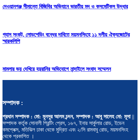
দেওয়ানগঞ্জ সীমান্তে বিজিবির অভিযানে ভারতীয় মদ ও কসমেটিকস উদ্ধার
গ্যাস সংকট, লোডশেডিং বন্ধের দাবিতে ময়মনসিংহে ১১ দলীয় ঐক্যজোটের
স্মারকলিপি
মামলার ভয় দেখিয়ে হয়রানির অভিযোগে নান্দাইলে সংবাদ সম্মেলন
সম্পাদক :
প্রধান সম্পাদক : মো: মুনসুর আলম চন্দন, সম্পাদক : আবু সালেহ মো: মূসা
||
সম্পাদক কর্তৃক সোনালী প্রিন্টিং প্রেস, ১৬৭, ইনার সার্কুলার রোড, ইডেন
কমপ্লেক্স, মতিঝিল ঢাকা থেকে মুদ্রিত এবং ২/সি রামবাবু রোড, ময়মনসিংহ
থেকে প্রকাশিত ।