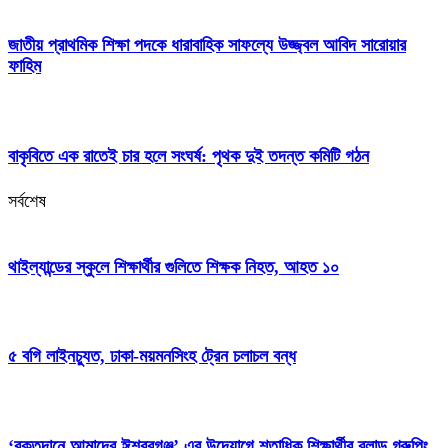
জাতীয় প্রাথমিক শিক্ষা পদকে ধারাবাহিক সাফল্যে উজ্জ্বল আবিদ সারোয়ার
ফাহিম
বাকৃবিতে এক রাতেই চার হলে সংঘর্ষ: পৃথক দুই তদন্ত কমিটি গঠন
সর্বশেষ
থাইল্যান্ডের স্কুলে শিক্ষার্থীর গুলিতে শিক্ষক নিহত, আহত ১০
৫ বগি লাইনচ্যুত, ঢাকা-ময়মনসিংহ ট্রেন চলাচল বন্ধ
‘রক্তদানে আমাদের ঈশ্বরগঞ্জ’ এর উদ্যোগে শতাধিক শিক্ষার্থীর ব্লাড গ্রুপিং