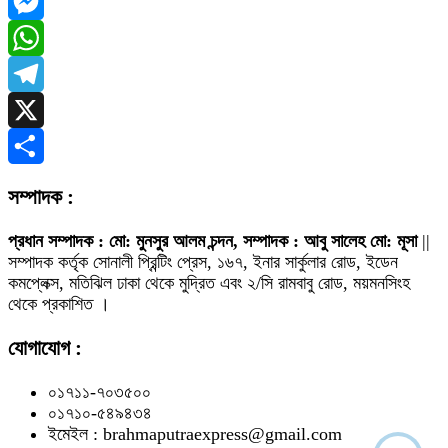
Facebook
Messenger
WhatsApp
Telegram
X
Share
সম্পাদক :
প্রধান সম্পাদক : মো: মুনসুর আলম চন্দন, সম্পাদক : আবু সালেহ মো: মূসা
||
সম্পাদক কর্তৃক সোনালী প্রিন্টিং প্রেস, ১৬৭, ইনার সার্কুলার রোড, ইডেন
কমপ্লেক্স, মতিঝিল ঢাকা থেকে মুদ্রিত এবং ২/সি রামবাবু রোড, ময়মনসিংহ
থেকে প্রকাশিত ।
যোগাযোগ :
০১৭১১-৭০৩৫০০
০১৭১০-৫৪৯৪৩৪
ইমেইল : brahmaputraexpress@gmail.com