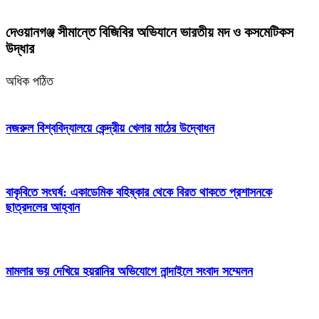
দেওয়ানগঞ্জ সীমান্তে বিজিবির অভিযানে ভারতীয় মদ ও কসমেটিকস
উদ্ধার
অধিক পঠিত
নজরুল বিশ্ববিদ্যালয়ে কেন্দ্রীয় খেলার মাঠের উদ্বোধন
বাকৃবিতে সংঘর্ষ: একাডেমিক বহিষ্কার থেকে বিরত থাকতে প্রশাসনকে
ছাত্রদলের আহ্বান
মামলার ভয় দেখিয়ে হয়রানির অভিযোগে নান্দাইলে সংবাদ সম্মেলন