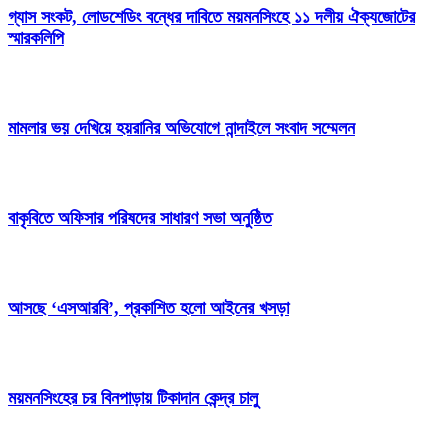
গ্যাস সংকট, লোডশেডিং বন্ধের দাবিতে ময়মনসিংহে ১১ দলীয় ঐক্যজোটের
স্মারকলিপি
মামলার ভয় দেখিয়ে হয়রানির অভিযোগে নান্দাইলে সংবাদ সম্মেলন
বাকৃবিতে অফিসার পরিষদের সাধারণ সভা অনুষ্ঠিত
আসছে ‘এসআরবি’, প্রকাশিত হলো আইনের খসড়া
ময়মনসিংহের চর বিনপাড়ায় টিকাদান কেন্দ্র চালু