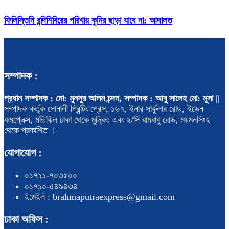
ফিলিস্তিনি বন্দিশিবিরের পরিখায় কুমির ছাড়া যাবে না: আদালত
সম্পাদক :
প্রধান সম্পাদক : মো: মুনসুর আলম চন্দন, সম্পাদক : আবু সালেহ মো: মূসা
||
সম্পাদক কর্তৃক সোনালী প্রিন্টিং প্রেস, ১৬৭, ইনার সার্কুলার রোড, ইডেন
কমপ্লেক্স, মতিঝিল ঢাকা থেকে মুদ্রিত এবং ২/সি রামবাবু রোড, ময়মনসিংহ
থেকে প্রকাশিত ।
যোগাযোগ :
০১৭১১-৭০৩৫০০
০১৭১০-৫৪৯৪৩৪
ইমেইল : brahmaputraexpress@gmail.com
ঢাকা অফিস :