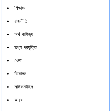
শিক্ষাঙ্গন
রাজনীতি
অর্থ-বাণিজ্য
তথ্য-প্রযুক্তি
খেলা
বিনোদন
লাইফস্টাইল
আরও