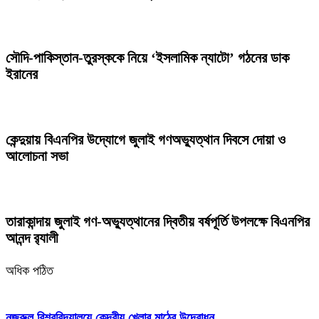
সৌদি-পাকিস্তান-তুরস্ককে নিয়ে ‘ইসলামিক ন্যাটো’ গঠনের ডাক
ইরানের
কেন্দুয়ায় বিএনপির উদ্যোগে জুলাই গণঅভ্যুত্থান দিবসে দোয়া ও
আলোচনা সভা
তারাকান্দায় জুলাই গণ-অভ্যুত্থানের দ্বিতীয় বর্ষপূর্তি উপলক্ষে বিএনপির
আনন্দ র‍্যালী
অধিক পঠিত
নজরুল বিশ্ববিদ্যালয়ে কেন্দ্রীয় খেলার মাঠের উদ্বোধন