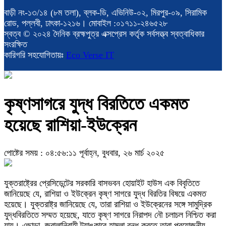
বাড়ী নং-১৩/১৪ (৮ম তলা), ব্লক-ডি, এভিনিউ-০২, মিরপুর-০৯, সিরামিক
রোড, পল্লবী, ঢাৎকা-১২১৬। মোবাইল :০১৭১১-২৪৬৫২৮
স্বত্ব © ২০২৪ দৈনিক ব্রহ্মপুত্র এক্সপ্রেস কর্তৃক সর্বসত্ত্ব স্বত্বাধিকার
সংরক্ষিত
কারিগরি সহযোগিতায়ঃ
Eco Verse IT
কৃষ্ণসাগরে যুদ্ধ বিরতিতে একমত
হয়েছে রাশিয়া-ইউক্রেন
পোষ্টের সময় : ০৪:৫৬:১১ পূর্বাহ্ন, বুধবার, ২৬ মার্চ ২০২৫
যুক্তরাষ্ট্রের প্রেসিডেন্টের সরকারি বাসভবন হোয়াইট হাউস এক বিবৃতিতে
জানিয়েছে যে, রাশিয়া ও ইউক্রেন কৃষ্ণ সাগরে যুদ্ধ বিরতির বিষয়ে একমত
হয়েছে। যুক্তরাষ্ট্র জানিয়েছে যে, তারা রাশিয়া ও ইউক্রেনের সঙ্গে সামুদ্রিক
যুদ্ধবিরতিতে সম্মত হয়েছে, যাতে কৃষ্ণ সাগরে নিরাপদ নৌ চলাচল নিশ্চিত করা
যায়। এছাড়া, জ্বালানিবাহী ট্যাঙ্কারে হামলা বন্ধ করতে তারা প্রয়োজনীয়