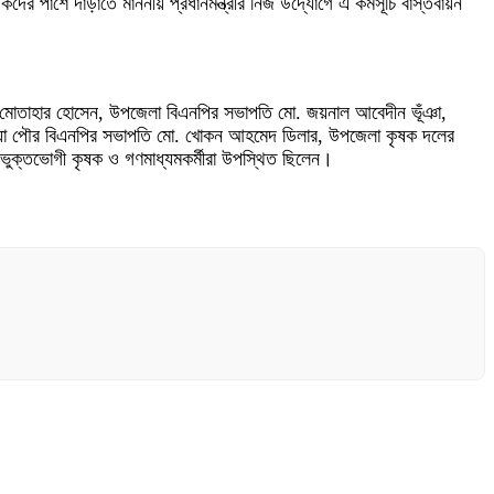
র পাশে দাঁড়াতে মাননীয় প্রধানমন্ত্রীর নিজ উদ্যোগে এ কর্মসূচি বাস্তবায়ন
 মো. মোতাহার হোসেন, উপজেলা বিএনপির সভাপতি মো. জয়নাল আবেদীন ভূঁঞা,
ন্দুয়া পৌর বিএনপির সভাপতি মো. খোকন আহমেদ ডিলার, উপজেলা কৃষক দলের
 ভুক্তভোগী কৃষক ও গণমাধ্যমকর্মীরা উপস্থিত ছিলেন।