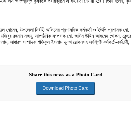
৩৯ জন ক্ষতিগ্রস্ত কৃষককে পর্যায়ক্রমে এ সহায়তা দেওয়া হবে। তিনি বলেন, কৃষকদে
 আব্দুল মোমেন, উপজেলা নির্বাহী অফিসের প্রশাসনিক কর্মকর্তা ও ইউপি প্রশাসক
ো. মজিবুর রহমান মজনু, সাংগঠনিক সম্পাদক মো. জসিম উদ্দিন আহমেদ খোকন, কে
 সাধারণ সম্পাদক শফিকুল ইসলাম ভূঞা রোকনসহ সংশ্লিষ্ট কর্মকর্তা-কর্মচারী,
Share this news as a Photo Card
Download Photo Card