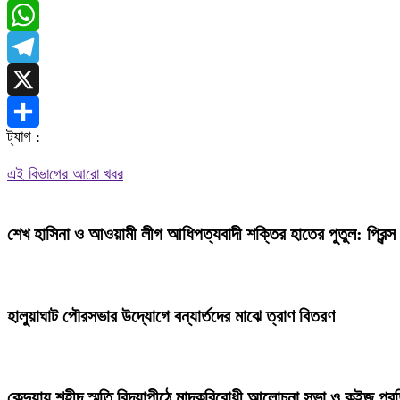
Messenger
WhatsApp
Telegram
X
ট্যাগ :
Share
এই বিভাগের আরো খবর
শেখ হাসিনা ও আওয়ামী লীগ আধিপত্যবাদী শক্তির হাতের পুতুল: প্রিন্স
হালুয়াঘাট পৌরসভার উদ্যোগে বন্যার্তদের মাঝে ত্রাণ বিতরণ
কেন্দুয়ায় শহীদ স্মৃতি বিদ্যাপীঠে মাদকবিরোধী আলোচনা সভা ও কুইজ প্