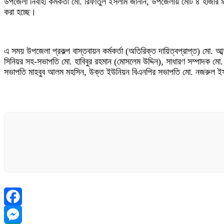
উপজেলা নির্বাহী কর্মকর্তা মো. রিফাতুল ইসলাম জানান, উপজেলায় মোট ৪ হাজার ৯
করা হচ্ছে।
এ সময় উপজেলা প্রকল্প বাস্তবায়ন কর্মকর্তা (অতিরিক্ত দায়িত্বপ্রাপ্ত) মো.
সিনিয়র সহ-সভাপতি মো. হাবিবুর রহমান (মোসলেম উদ্দিন), সাধারণ সম্পাদক ম
সভাপতি মাহবুব আলম মহসিন, উক্ত ইউনিয়ন বিএনপির সভাপতি মো. নজরুল ইসলাম,
Facebook