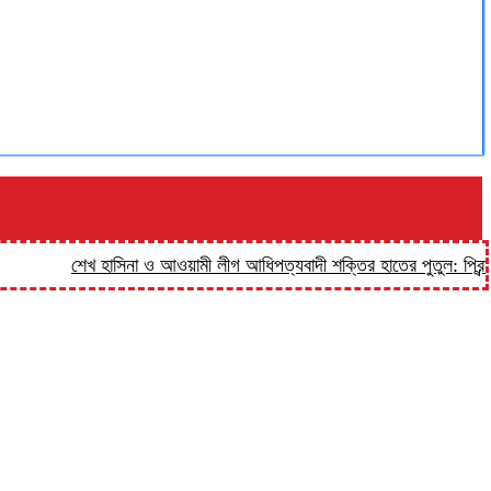
শেখ হাসিনা ও আওয়ামী লীগ আধিপত্যবাদী শক্তির হাতের পুতুল: প্রিন্স
হালু