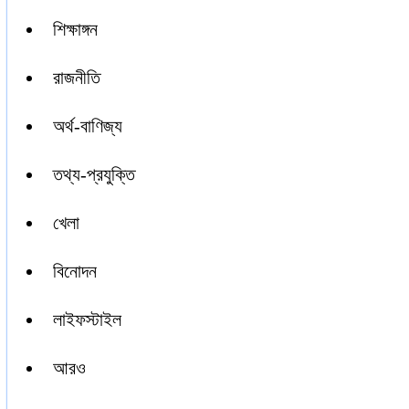
শিক্ষাঙ্গন
রাজনীতি
অর্থ-বাণিজ্য
তথ্য-প্রযুক্তি
খেলা
বিনোদন
লাইফস্টাইল
আরও