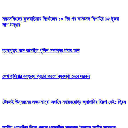
ময়মনসিংহের ফুলবাড়িয়ায় নিখোঁজের ১০ দিন পর কাস্টমস সিপাহির ১৫ টুকরা
লাশ উদ্ধার
ব্রহ্মপুত্র নদে ভাসছিল পুলিশ সদস্যের বাবার লাশ
শেখ হাসিনার বক্তব্য প্রচার করলে ব্যবস্থা নেবে সরকার
টেকসই উন্নয়নের লক্ষ্যমাত্রা অর্জনে নবায়নযোগ্য জ্বালানির বিকল্প নেই: প্রিন্স
জাতীয় প্রাথমিক শিক্ষা পদকে ধারাবাহিক সাফল্যে উজ্জ্বল আবিদ সারোয়ার