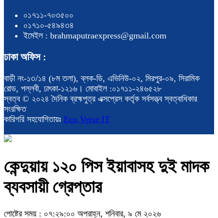
০১৭১১-৭০৩৫০০
০১৭১০-৫৪৯৪৩৪
ইমেইল : brahmaputraexpress@gmail.com
ঢাকা অফিস :
বাড়ী নং-১৩/১৪ (৮ম তলা), ব্লক-ডি, এভিনিউ-০২, মিরপুর-০৯, সিরামিক
রোড, পল্লবী, ঢাৎকা-১২১৬। মোবাইল :০১৭১১-২৪৬৫২৮
স্বত্ব © ২০২৪ দৈনিক ব্রহ্মপুত্র এক্সপ্রেস কর্তৃক সর্বসত্ত্ব স্বত্বাধিকার
সংরক্ষিত
কারিগরি সহযোগিতায়ঃ
Eco Verse IT
কেন্দুয়ায় ১২০ পিস ইয়াবাসহ দুই মাদক
ব্যবসায়ী গ্রেপ্তার
পোষ্টের সময় : ০৭:২৯:০০ অপরাহ্ন, শনিবার, ৯ মে ২০২৬