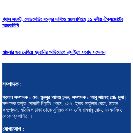
গ্যাস সংকট, লোডশেডিং বন্ধের দাবিতে ময়মনসিংহে ১১ দলীয় ঐক্যজোটের
স্মারকলিপি
মামলার ভয় দেখিয়ে হয়রানির অভিযোগে নান্দাইলে সংবাদ সম্মেলন
সম্পাদক :
প্রধান সম্পাদক : মো: মুনসুর আলম চন্দন, সম্পাদক : আবু সালেহ মো: মূসা
||
সম্পাদক কর্তৃক সোনালী প্রিন্টিং প্রেস, ১৬৭, ইনার সার্কুলার রোড, ইডেন
কমপ্লেক্স, মতিঝিল ঢাকা থেকে মুদ্রিত এবং ২/সি রামবাবু রোড, ময়মনসিংহ
থেকে প্রকাশিত ।
যোগাযোগ :