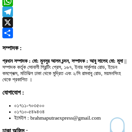
Messenger
WhatsApp
Telegram
X
Share
সম্পাদক :
প্রধান সম্পাদক : মো: মুনসুর আলম চন্দন, সম্পাদক : আবু সালেহ মো: মূসা
||
সম্পাদক কর্তৃক সোনালী প্রিন্টিং প্রেস, ১৬৭, ইনার সার্কুলার রোড, ইডেন
কমপ্লেক্স, মতিঝিল ঢাকা থেকে মুদ্রিত এবং ২/সি রামবাবু রোড, ময়মনসিংহ
থেকে প্রকাশিত ।
যোগাযোগ :
০১৭১১-৭০৩৫০০
০১৭১০-৫৪৯৪৩৪
ইমেইল : brahmaputraexpress@gmail.com
ঢাকা অফিস :