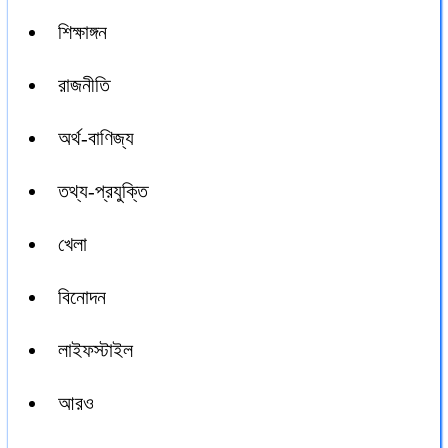
শিক্ষাঙ্গন
রাজনীতি
অর্থ-বাণিজ্য
তথ্য-প্রযুক্তি
খেলা
বিনোদন
লাইফস্টাইল
আরও