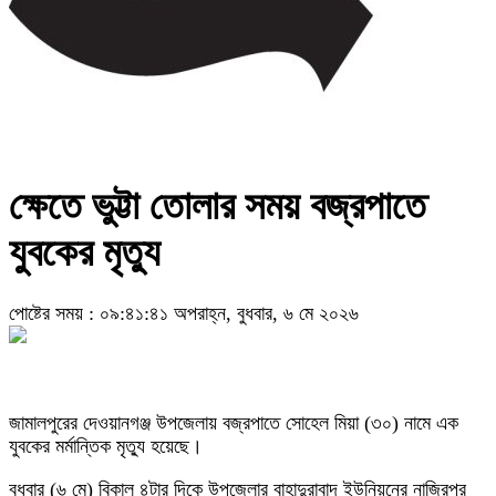
ক্ষেতে ভুট্টা তোলার সময় বজ্রপাতে
যুবকের মৃত্যু
পোষ্টের সময় : ০৯:৪১:৪১ অপরাহ্ন, বুধবার, ৬ মে ২০২৬
জামালপুরের দেওয়ানগঞ্জ উপজেলায় বজ্রপাতে সোহেল মিয়া (৩০) নামে এক
যুবকের মর্মান্তিক মৃত্যু হয়েছে।
বুধবার (৬ মে) বিকাল ৪টার দিকে উপজেলার বাহাদুরাবাদ ইউনিয়নের নাজিরপুর