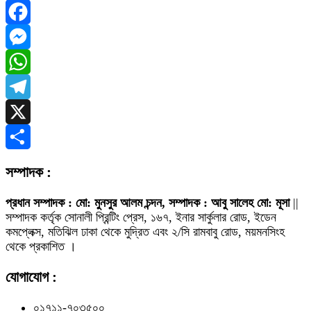
Facebook
Messenger
WhatsApp
Telegram
X
Share
সম্পাদক :
প্রধান সম্পাদক : মো: মুনসুর আলম চন্দন, সম্পাদক : আবু সালেহ মো: মূসা
||
সম্পাদক কর্তৃক সোনালী প্রিন্টিং প্রেস, ১৬৭, ইনার সার্কুলার রোড, ইডেন
কমপ্লেক্স, মতিঝিল ঢাকা থেকে মুদ্রিত এবং ২/সি রামবাবু রোড, ময়মনসিংহ
থেকে প্রকাশিত ।
যোগাযোগ :
০১৭১১-৭০৩৫০০