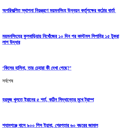
অপরিকল্পিত স্থাপনা নিয়ন্ত্রণে ময়মনসিংহ উন্নয়ন কর্তৃপক্ষের কঠোর বার্তা
ময়মনসিংহের ফুলবাড়িয়ায় নিখোঁজের ১০ দিন পর কাস্টমস সিপাহির ১৫ টুকরা
লাশ উদ্ধার
‘কিসের হাসিনা, তার চেহারা কী দেখা গেছে?’
সর্বশেষ
হরমুজ খুলতে ইরানের ৫ শর্ত, কঠিন সিদ্ধান্তের মুখে ট্রাম্প
শ্যামগঞ্জে বাসে ৯০০ পিস ইয়াবা, গ্রেপ্তার ৬০ বছরের জামাল