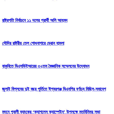
রাষ্ট্রপতি নির্বাচনে ১১ দলের প্রার্থী অলি আহমদ
সৌদির রাষ্ট্রীয় তেল শোধনাগারে ড্রোন হামলা
বাকৃবিতে বিএসভিইআরের ৩২তম বৈজ্ঞানিক সম্মেলনের উদ্বোধন
জুলাই বিপ্লবের দুই বছর পূর্তিতে ঈশ্বরগঞ্জ বিএনপির বর্ণাঢ্য মিছিল-সমাবেশ
মদনে পূবালী ব্যাংকের ‘ক্যাশলেস ক্যাম্পেইন’ উপলক্ষে মতবিনিময় সভা