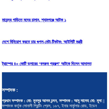
মাহেন্দ্র গাড়িতে মদের চালান, শ্যামগঞ্জে আটক ১
দেশে বিনিয়োগ করতে চায় গুগল-মেটা-টিকটক: আইসিটি মন্ত্রী
ট্রাম্পের ৪০ কোটি ডলারের ‘বলরুম প্রকল্প’ আটকে দিলেন আদালত
সম্পাদক :
প্রধান সম্পাদক : মো: মুনসুর আলম চন্দন, সম্পাদক : আবু সালেহ মো: মূসা
||
সম্পাদক কর্তৃক সোনালী প্রিন্টিং প্রেস, ১৬৭, ইনার সার্কুলার রোড, ইডেন