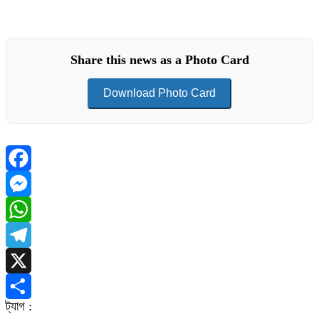
Share this news as a Photo Card
Download Photo Card
Facebook
Messenger
WhatsApp
Telegram
X
ট্যাগ :
Share