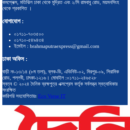
কমপ্লেক্স, মতিঝিল ঢাকা থেকে মুদ্রিত এবং ২/সি রামবাবু রোড, ময়মনসিংহ
থেকে প্রকাশিত ।
যোগাযোগ :
০১৭১১-৭০৩৫০০
০১৭১০-৫৪৯৪৩৪
ইমেইল : brahmaputraexpress@gmail.com
ঢাকা অফিস :
বাড়ী নং-১৩/১৪ (৮ম তলা), ব্লক-ডি, এভিনিউ-০২, মিরপুর-০৯, সিরামিক
রোড, পল্লবী, ঢাৎকা-১২১৬। মোবাইল :০১৭১১-২৪৬৫২৮
স্বত্ব © ২০২৪ দৈনিক ব্রহ্মপুত্র এক্সপ্রেস কর্তৃক সর্বসত্ত্ব স্বত্বাধিকার
সংরক্ষিত
কারিগরি সহযোগিতায়ঃ
Eco Verse IT