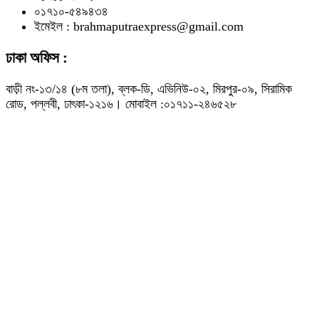
০১৭১০-৫৪৯৪৩৪
ইমেইল : brahmaputraexpress@gmail.com
ঢাকা অফিস :
বাড়ী নং-১৩/১৪ (৮ম তলা), ব্লক-ডি, এভিনিউ-০২, মিরপুর-০৯, সিরামিক
রোড, পল্লবী, ঢাৎকা-১২১৬। মোবাইল :০১৭১১-২৪৬৫২৮