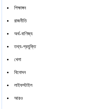
শিক্ষাঙ্গন
রাজনীতি
অর্থ-বাণিজ্য
তথ্য-প্রযুক্তি
খেলা
বিনোদন
লাইফস্টাইল
আরও