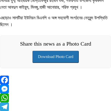
সিনিয়র যুগ্ম আহবায়ক মোস্তাফিজুর রহমান শুভ, গফরগাঁও উপজেলা কৃষকদল
নেতা আবদুল কাইয়ুম, মিনজু,হাজী আনোয়ার, শরিফ প্রমুখ ।
এছাড়াও সালটিয়া ইউনিয়ন বিএনপি ও অঙ্গ সহযোগী সংগঠনের নেতৃবৃন্দ উপস্থিতি
ছিলেন ।
Share this news as a Photo Card
Download Photo Card
Facebook
Messenger
WhatsApp