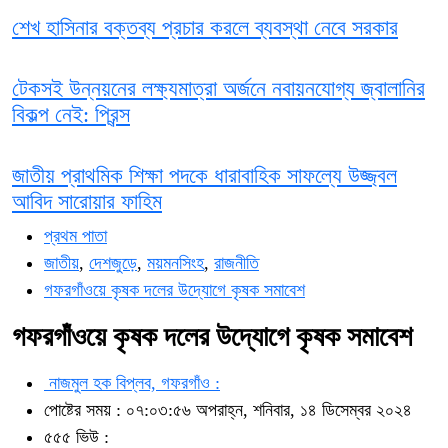
শেখ হাসিনার বক্তব্য প্রচার করলে ব্যবস্থা নেবে সরকার
টেকসই উন্নয়নের লক্ষ্যমাত্রা অর্জনে নবায়নযোগ্য জ্বালানির
বিকল্প নেই: প্রিন্স
জাতীয় প্রাথমিক শিক্ষা পদকে ধারাবাহিক সাফল্যে উজ্জ্বল
আবিদ সারোয়ার ফাহিম
প্রথম পাতা
জাতীয়
,
দেশজুড়ে
,
ময়মনসিংহ
,
রাজনীতি
গফরগাঁওয়ে কৃষক দলের উদ্যোগে কৃষক সমাবেশ
গফরগাঁওয়ে কৃষক দলের উদ্যোগে কৃষক সমাবেশ
নাজমুল হক বিপ্লব, গফরগাঁও :
পোষ্টের সময় : ০৭:০৩:৫৬ অপরাহ্ন, শনিবার, ১৪ ডিসেম্বর ২০২৪
৫৫৫ ভিউ :