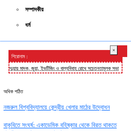
সম্পাদকীয়
ধর্ম
×
শিরোনাম :
েন্দুয়ায় মাদক, জুয়া, ইভটিজিং ও বাল্যবিবাহ রোধে সচেতনতামূলক সভা
ফুলপুরে ব
অধিক পঠিত
নজরুল বিশ্ববিদ্যালয়ে কেন্দ্রীয় খেলার মাঠের উদ্বোধন
বাকৃবিতে সংঘর্ষ: একাডেমিক বহিষ্কার থেকে বিরত থাকতে