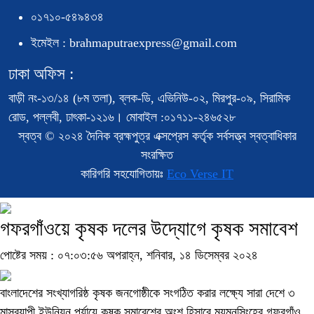
০১৭১০-৫৪৯৪৩৪
ইমেইল : brahmaputraexpress@gmail.com
ঢাকা অফিস :
বাড়ী নং-১৩/১৪ (৮ম তলা), ব্লক-ডি, এভিনিউ-০২, মিরপুর-০৯, সিরামিক
রোড, পল্লবী, ঢাৎকা-১২১৬। মোবাইল :০১৭১১-২৪৬৫২৮
স্বত্ব © ২০২৪ দৈনিক ব্রহ্মপুত্র এক্সপ্রেস কর্তৃক সর্বসত্ত্ব স্বত্বাধিকার
সংরক্ষিত
কারিগরি সহযোগিতায়ঃ
Eco Verse IT
গফরগাঁওয়ে কৃষক দলের উদ্যোগে কৃষক সমাবেশ
পোষ্টের সময় : ০৭:০৩:৫৬ অপরাহ্ন, শনিবার, ১৪ ডিসেম্বর ২০২৪
বাংলাদেশের সংখ্যাগরিষ্ঠ কৃষক জনগোষ্ঠীকে সংগঠিত করার লক্ষ্যে সারা দেশে ৩
মাসব্যাপী ইউনিয়ন পর্যায়ে কৃষক সমাবেশের অংশ হিসাবে ময়মনসিংহের গফরগাঁও