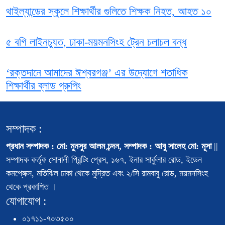
থাইল্যান্ডের স্কুলে শিক্ষার্থীর গুলিতে শিক্ষক নিহত, আহত ১০
৫ বগি লাইনচ্যুত, ঢাকা-ময়মনসিংহ ট্রেন চলাচল বন্ধ
‘রক্তদানে আমাদের ঈশ্বরগঞ্জ’ এর উদ্যোগে শতাধিক
শিক্ষার্থীর ব্লাড গ্রুপিং
সম্পাদক :
প্রধান সম্পাদক : মো: মুনসুর আলম চন্দন, সম্পাদক : আবু সালেহ মো: মূসা
||
সম্পাদক কর্তৃক সোনালী প্রিন্টিং প্রেস, ১৬৭, ইনার সার্কুলার রোড, ইডেন
কমপ্লেক্স, মতিঝিল ঢাকা থেকে মুদ্রিত এবং ২/সি রামবাবু রোড, ময়মনসিংহ
থেকে প্রকাশিত ।
যোগাযোগ :
০১৭১১-৭০৩৫০০