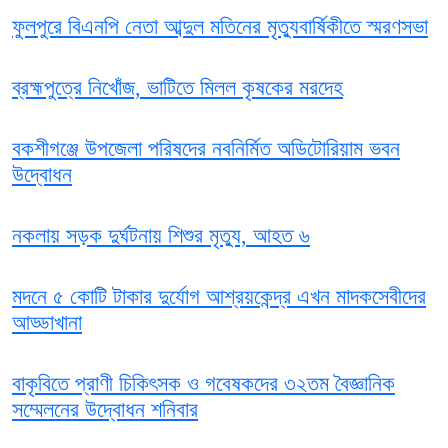
ফুলপুরে বিএনপি নেতা আব্দুল মতিনের মৃত্যুবার্ষিকীতে স্মরণসভা
ব্রহ্মপুত্রে নিখোঁজ, ভাটিতে মিলল কৃষকের মরদেহ
বকশীগঞ্জে উপজেলা পরিষদের নবনির্মিত অডিটোরিয়াম ভবন
উদ্বোধন
নকলায় সড়ক দুর্ঘটনায় শিশুর মৃত্যু, আহত ৬
মদনে ৫ কোটি টাকার দুর্যোগ আশ্রয়কেন্দ্র এখন মাদকসেবীদের
আড্ডাখানা
বাকৃবিতে প্রাণী চিকিৎসক ও গবেষকদের ৩২তম বৈজ্ঞানিক
সম্মেলনের উদ্বোধন শনিবার