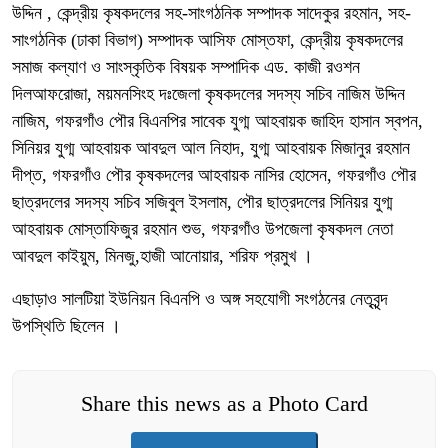
উদ্দিন , কেন্দ্রীয় কৃষকদলের সহ-সাংগঠনিক সম্পাদক সাদেকুর রহমান, সহ-
সাংগঠনিক (ঢাকা বিভাগ) সম্পাদক আসিফ মোস্তফা, কেন্দ্রীয় কৃষকদলের
সমাজ কল্যাণ ও সাংস্কৃতিক বিষয়ক সম্পাদিক এড. কাজী রওশন
দিলআফরোজা, ময়মনসিংহ দঃজেলা কৃষকদলের সদস্য সচিব নাজিম উদ্দিন
নাজিম, গফরগাঁও পৌর বিএনপির সাবেক যুগ্ম আহবায়ক জাহিদ হাসান স্বপন,
সিনিয়র যুগ্ম আহবায়ক আবদুল আল নিহাদ, যুগ্ম আহবায়ক মিজানুর রহমান
দীপ্ত, গফরগাঁও পৌর কৃষকদলের আহবায়ক নাসির হোসেন, গফরগাঁও পৌর
ছাত্রদলের সদস্য সচিব সজিবুল ইসলাম, পৌর ছাত্রদলের সিনিয়র যুগ্ম
আহবায়ক মোস্তাফিজুর রহমান শুভ, গফরগাঁও উপজেলা কৃষকদল নেতা
আবদুল কাইয়ুম, মিনজু,হাজী আনোয়ার, শরিফ প্রমুখ ।
এছাড়াও সালটিয়া ইউনিয়ন বিএনপি ও অঙ্গ সহযোগী সংগঠনের নেতৃবৃন্দ
উপস্থিতি ছিলেন ।
Share this news as a Photo Card