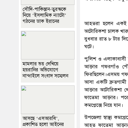
সৌদি-পাকিস্তান-তুরস্ককে
নিয়ে ‘ইসলামিক ন্যাটো’
গঠনের ডাক ইরানের
আহতরা হলেন একই এল
অটোরিকশা চালক খারুয়
বুধবার রাত ৮ টার দ
ঘটে।
পুলিশ ও এলাকাবাসী স
মামলার ভয় দেখিয়ে
আক্তার গফরগাঁও পৌ
হয়রানির অভিযোগে
ফিরছিলেন।এসময় গফরগ
নান্দাইলে সংবাদ সম্মেলন
আসা একটি দ্রুতগামী 
আক্তার অটোরিকশা থে
ফাতেমা আক্তার। পরে
কমপ্লেক্সে নিয়ে যান।
উপজেলা স্বাস্থ্য কমপ্
আসছে ‘এসআরবি’,
প্রকাশিত হলো আইনের
আহত ফাতেমা আক্তা