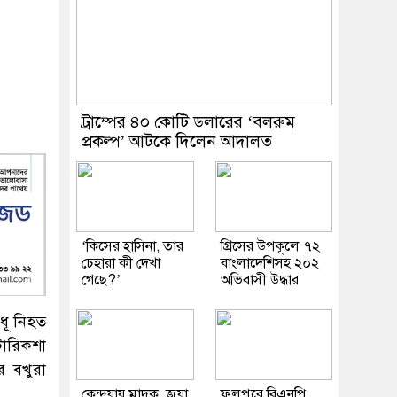
ট্রাম্পের ৪০ কোটি ডলারের ‘বলরুম
প্রকল্প’ আটকে দিলেন আদালত
‘কিসের হাসিনা, তার
গ্রিসের উপকূলে ৭২
চেহারা কী দেখা
বাংলাদেশিসহ ২০২
গেছে?’
অভিবাসী উদ্ধার
ধূ নিহত
টোরিকশা
 বখুরা
কেন্দুয়ায় মাদক, জুয়া,
ফুলপুরে বিএনপি