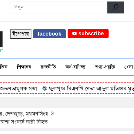
ইপেপার
subscribe
facebook
জাতিক
শিক্ষাঙ্গন
রাজনীতি
অর্থ-বাণিজ্য
তথ্য-প্রযুক্তি
খেলা
তনতামূলক সভা
ফুলপুরে বিএনপি নেতা আব্দুল মতিনের মৃত্যুবার্
য়
,
দেশজুড়ে
,
ময়মনসিংহ
কশা সংঘর্ষে নারী নিহত