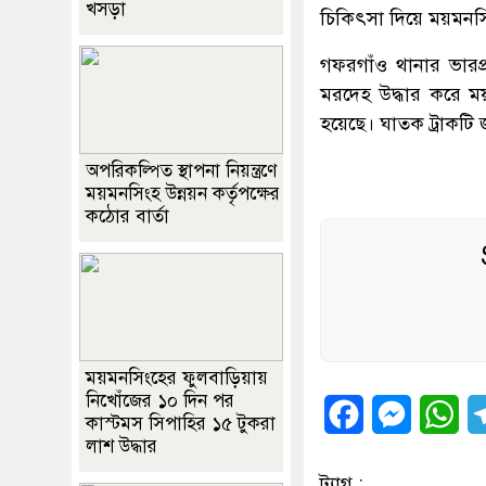
খসড়া
চিকিৎসা দিয়ে ময়মনস
গফরগাঁও থানার ভারপ্
মরদেহ উদ্ধার করে ম
হয়েছে। ঘাতক ট্রাকটি
অপরিকল্পিত স্থাপনা নিয়ন্ত্রণে
ময়মনসিংহ উন্নয়ন কর্তৃপক্ষের
কঠোর বার্তা
ময়মনসিংহের ফুলবাড়িয়ায়
নিখোঁজের ১০ দিন পর
Facebook
Messeng
Wh
কাস্টমস সিপাহির ১৫ টুকরা
লাশ উদ্ধার
ট্যাগ :