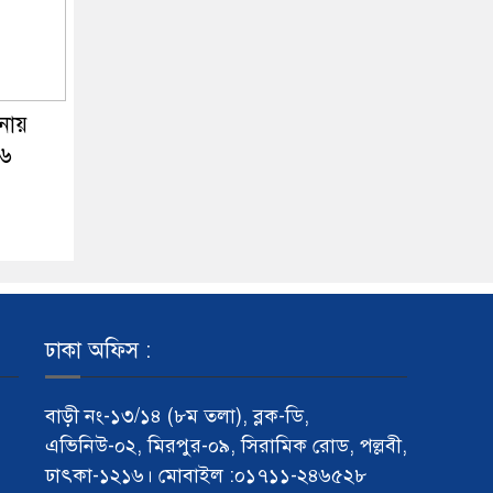
নায়
 ৬
ঢাকা অফিস :
বাড়ী নং-১৩/১৪ (৮ম তলা), ব্লক-ডি,
এভিনিউ-০২, মিরপুর-০৯, সিরামিক রোড, পল্লবী,
ঢাৎকা-১২১৬। মোবাইল :০১৭১১-২৪৬৫২৮