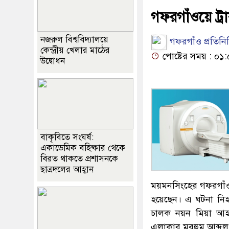
গফরগাঁওয়ে ট্র
নজরুল বিশ্ববিদ্যালয়ে
গফরগাঁও প্রতিনিধ
কেন্দ্রীয় খেলার মাঠের
পোষ্টের সময় : ০১:
উদ্বোধন
বাকৃবিতে সংঘর্ষ:
একাডেমিক বহিষ্কার থেকে
বিরত থাকতে প্রশাসনকে
ছাত্রদলের আহ্বান
ময়মনসিংহের গফরগাঁওয়
হয়েছেন। এ ঘটনা নিহ
চালক নয়ন মিয়া আহ
এলাকার মরহুম আব্দুল কা