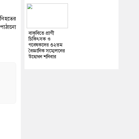
 নিহতের
 পাঠানো
বাকৃবিতে প্রাণী
চিকিৎসক ও
গবেষকদের ৩২তম
বৈজ্ঞানিক সম্মেলনের
উদ্বোধন শনিবার