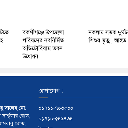
াটিতে
বকশীগঞ্জে উপজেলা
নকলায় সড়ক দুর্ঘট
েহ
পরিষদের নবনির্মিত
শিশুর মৃত্যু, আহত
অডিটোরিয়াম ভবন
উদ্বোধন
যোগাযোগ :
আবু সালেহ মো:
০১৭১১-৭০৩৫০০
র সার্কুলার রোড,
০১৭১০-৫৪৯৪৩৪
 রামবাবু রোড,