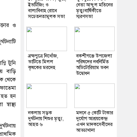
ইভটিজিং ও
নেতা আব্দুল মতিনের
বাল্যবিবাহ রোধে
মৃত্যুবার্ষিকীতে
সচেতনতামূলক সভা
স্মরণসভা
ক্তার ও
্ঘটনাটি
ব্রহ্মপুত্রে নিখোঁজ,
বকশীগঞ্জে উপজেলা
ভাটিতে মিলল
পরিষদের নবনির্মিত
নি টুনি
কৃষকের মরদেহ
অডিটোরিয়াম ভবন
ে বাড়ি
উদ্বোধন
িক থেকে
 ফাতেমা
নিহত হন
বাস্থ্য
নকলায় সড়ক
মদনে ৫ কোটি টাকার
দুর্ঘটনায় শিশুর মৃত্যু,
দুর্যোগ আশ্রয়কেন্দ্র
আহত ৬
এখন মাদকসেবীদের
ুর্ঘটনায়
আড্ডাখানা
রাথমিক