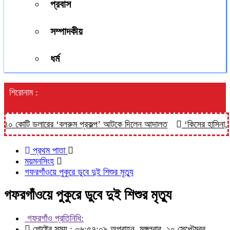
প্রবাস
সম্পাদকীয়
ধর্ম
শিরোনাম :
০ কোটি ডলারের ‘বলরুম প্রকল্প’ আটকে দিলেন আদালত
‘কিসের হাসিনা, তার 
প্রথম পাতা
ময়মনসিংহ
গফরগাঁওয়ে পুকুরে ডুবে দুই শিশুর মৃত্যু
গফরগাঁওয়ে পুকুরে ডুবে দুই শিশুর মৃত্যু
গফরগাঁও প্রতিনিধি:
পোষ্টের সময় : ০৬:৫৭:০৯ অপরাহ্ন, মঙ্গলবার, ১০ সেপ্টেম্বর