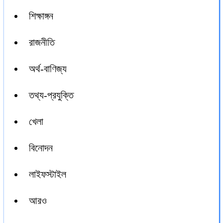
শিক্ষাঙ্গন
রাজনীতি
অর্থ-বাণিজ্য
তথ্য-প্রযুক্তি
খেলা
বিনোদন
লাইফস্টাইল
আরও