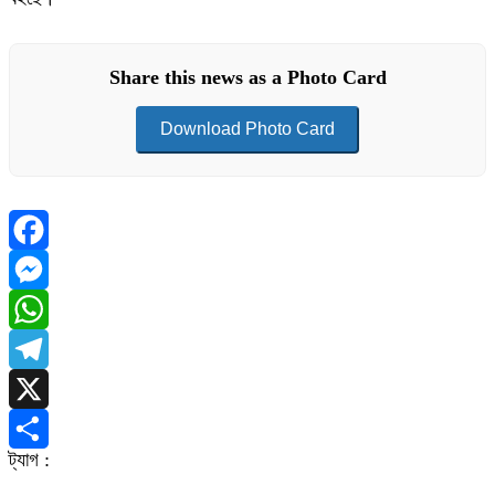
Share this news as a Photo Card
Download Photo Card
Facebook
Messenger
WhatsApp
Telegram
X
ট্যাগ :
Share