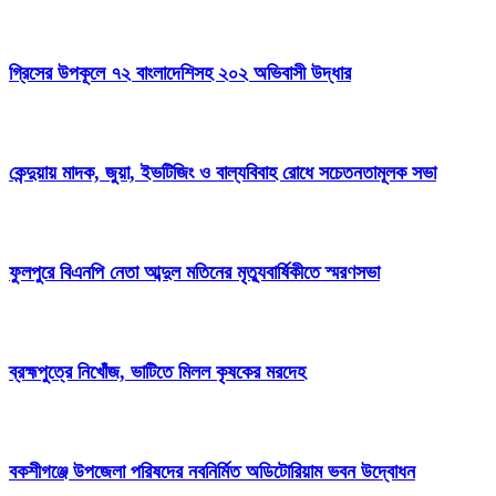
গ্রিসের উপকূলে ৭২ বাংলাদেশিসহ ২০২ অভিবাসী উদ্ধার
কেন্দুয়ায় মাদক, জুয়া, ইভটিজিং ও বাল্যবিবাহ রোধে সচেতনতামূলক সভা
ফুলপুরে বিএনপি নেতা আব্দুল মতিনের মৃত্যুবার্ষিকীতে স্মরণসভা
ব্রহ্মপুত্রে নিখোঁজ, ভাটিতে মিলল কৃষকের মরদেহ
বকশীগঞ্জে উপজেলা পরিষদের নবনির্মিত অডিটোরিয়াম ভবন উদ্বোধন