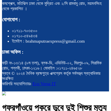
কমপ্লেক্স, মতিঝিল ঢাকা থেকে মুদ্রিত এবং ২/সি রামবাবু রোড, ময়মনসিংহ
থেকে প্রকাশিত ।
যোগাযোগ :
০১৭১১-৭০৩৫০০
০১৭১০-৫৪৯৪৩৪
ইমেইল : brahmaputraexpress@gmail.com
ঢাকা অফিস :
বাড়ী নং-১৩/১৪ (৮ম তলা), ব্লক-ডি, এভিনিউ-০২, মিরপুর-০৯, সিরামিক
রোড, পল্লবী, ঢাৎকা-১২১৬। মোবাইল :০১৭১১-২৪৬৫২৮
স্বত্ব © ২০২৪ দৈনিক ব্রহ্মপুত্র এক্সপ্রেস কর্তৃক সর্বসত্ত্ব স্বত্বাধিকার
সংরক্ষিত
কারিগরি সহযোগিতায়ঃ
Eco Verse IT
গফরগাঁওয়ে পুকুরে ডুবে দুই শিশুর মৃত্যু