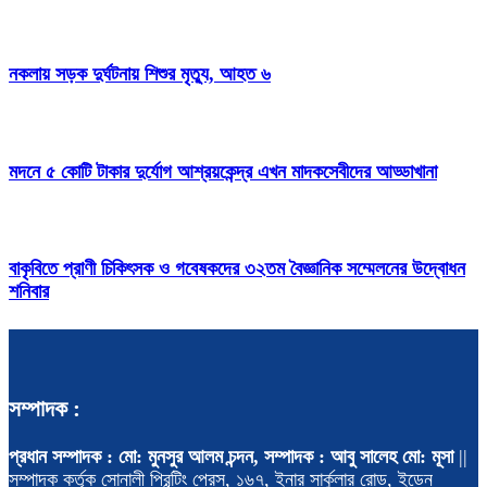
নকলায় সড়ক দুর্ঘটনায় শিশুর মৃত্যু, আহত ৬
মদনে ৫ কোটি টাকার দুর্যোগ আশ্রয়কেন্দ্র এখন মাদকসেবীদের আড্ডাখানা
বাকৃবিতে প্রাণী চিকিৎসক ও গবেষকদের ৩২তম বৈজ্ঞানিক সম্মেলনের উদ্বোধন
শনিবার
সম্পাদক :
প্রধান সম্পাদক : মো: মুনসুর আলম চন্দন, সম্পাদক : আবু সালেহ মো: মূসা
||
সম্পাদক কর্তৃক সোনালী প্রিন্টিং প্রেস, ১৬৭, ইনার সার্কুলার রোড, ইডেন