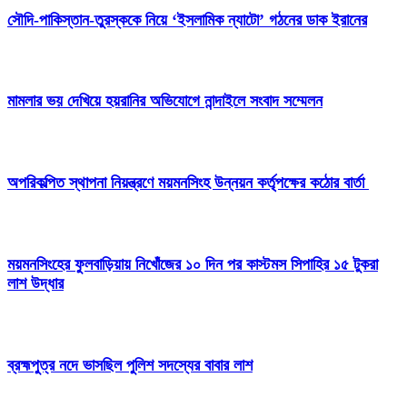
সৌদি-পাকিস্তান-তুরস্ককে নিয়ে ‘ইসলামিক ন্যাটো’ গঠনের ডাক ইরানের
মামলার ভয় দেখিয়ে হয়রানির অভিযোগে নান্দাইলে সংবাদ সম্মেলন
অপরিকল্পিত স্থাপনা নিয়ন্ত্রণে ময়মনসিংহ উন্নয়ন কর্তৃপক্ষের কঠোর বার্তা
ময়মনসিংহের ফুলবাড়িয়ায় নিখোঁজের ১০ দিন পর কাস্টমস সিপাহির ১৫ টুকরা
লাশ উদ্ধার
ব্রহ্মপুত্র নদে ভাসছিল পুলিশ সদস্যের বাবার লাশ