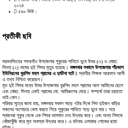
২০২৪
৫৯৮ ভিউ :
প্রতীকী ছবি
ময়মনসিংহের গফরগাঁও উপজেলার পুকুরের পানিতে ডুবে উমর (৩) ও মোছা.
সিনহা (২) নামের দুই শিশুর মৃত্যু হয়েছে।
মঙ্গলবার সকালে উপজেলার পাঁচভাগ
ইউনিয়নের খুরশিদ মহল গ্রামের এ দুর্ঘটনা ঘটে।
স্থানীয় শিক্ষক আরফান আলী
এ তথ্য নিশ্চিত করেছেন।
মৃত দুই শিশুর মধ্যে উমর উপজেলার খুরশিদ মহল গ্রামের আল আমিনের ছেলে
এবং মোছা. সিনহা একই গ্রামের মো. আমিরুলের মেয়ে। সম্পর্কে তারা চাচাতো
ভাই-বোন।
পরিবার সূত্রে জানা যায়, মঙ্গলবার সকাল সাড়ে ৭টার দিকে শিশু দুইজন বাড়ির
সকলের অগোচরে খেলা করতে গিয়ে পুকুরের পানিতে পড়ে ডুবে যায়। পরে
স্বজনরা পুকুর থেকে এক শিশুর ভাসমান দেহ উদ্ধার করে। এবং অন্য শিশুকে
খোঁজাখুঁজি করে মৃত অবস্থা উদ্ধার করে। এ ঘটনায় এলাকায় শোকের ছায়া
বইছে।