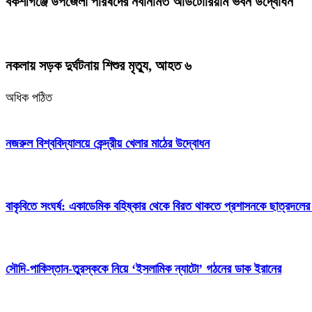
বকশীগঞ্জে উপজেলা পরিষদের নবনির্মিত অডিটোরিয়াম ভবন উদ্বোধন
নকলায় সড়ক দুর্ঘটনায় শিশুর মৃত্যু, আহত ৬
অধিক পঠিত
নজরুল বিশ্ববিদ্যালয়ে কেন্দ্রীয় খেলার মাঠের উদ্বোধন
বাকৃবিতে সংঘর্ষ: একাডেমিক বহিষ্কার থেকে বিরত থাকতে প্রশাসনকে ছাত্রদলের
সৌদি-পাকিস্তান-তুরস্ককে নিয়ে ‘ইসলামিক ন্যাটো’ গঠনের ডাক ইরানের