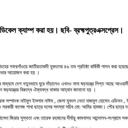
মেডিকেল ক্যাম্প করা হয়। ছবি- ব্রহ্মপুত্রএক্সপ্রেস।
হের গফরগাঁওয়ে জাতীয়তাবাদী যুবদলের ৪৬ তম প্রতিষ্ঠা বার্ষিকী পালন করা হয়ে
া সভার আয়োজন করা হয় ।
 মাধ্যমে দেশ নতুনভাবে ঘুরে দাঁড়ালেও এখনও নানা ষড়যন্ত্রে লিপ্ত আছে আওয়া
ন ষড়যন্ত্রের বিরুদ্ধে ঐক্যবদ্ধ থাকার আহ্বান জানানো হয় ।
ষয়ক সম্পাদক নাইমুল ইসলাম নাঈম , জেলা যুবদল নেতা নাজমুল হোসেন এডিসন , উ
ও সরকারী কলেজ শাখা ছাত্র দলের সদস্যা সচিব মো: আমির হামজা। পৌর ছাত্র দল
ালেদা জিয়ার সুস্থতা এবং তারেক রহমানের দীর্ঘায়ু কামনাসহ আন্দোলন-সংগ্রামে স