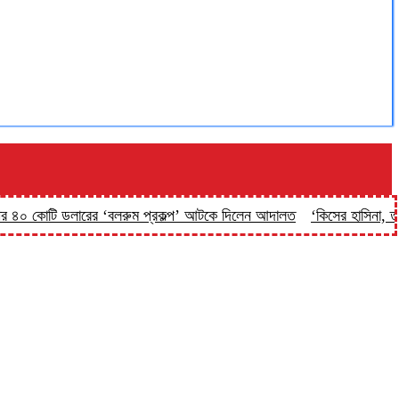
কোটি ডলারের ‘বলরুম প্রকল্প’ আটকে দিলেন আদালত
‘কিসের হাসিনা, তার চেহার