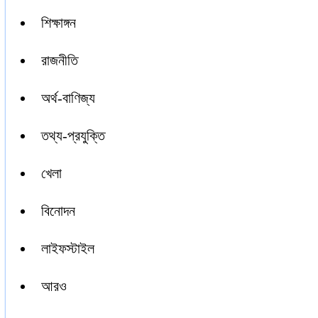
শিক্ষাঙ্গন
রাজনীতি
অর্থ-বাণিজ্য
তথ্য-প্রযুক্তি
খেলা
বিনোদন
লাইফস্টাইল
আরও