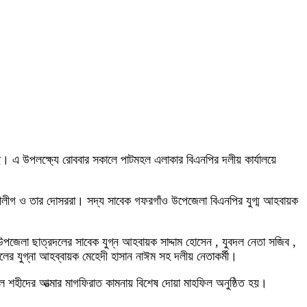
ছে। এ উপলক্ষ্যে রোববার সকালে পাটমহল এলাকার বিএনপির দলীয় কার্যালয়ে
মীলীগ ও তার দোসররা। সদ্য সাবেক গফরগাঁও উপেজেলা বিএনপির ‍যুগ্ম আহবায়ক
পজেলা ছাত্রদলের সাবেক যুগ্ন আহবায়ক সাদ্দাম হোসেন , যুবদল নেতা সজিব ,
ের যুগ্না আহব্বায়ক মেহেদী হাসান নাঈম সহ দলীয় নেতাকর্মী।
কল শহীদের আত্মার মাগফিরাত কামনায় বিশেষ দোয়া মাহফিল অনুষ্ঠিত হয়।