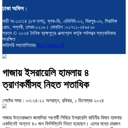
ঢাকা অফিস :
বাড়ী নং-১৩/১৪ (৮ম তলা), ব্লক-ডি, এভিনিউ-০২, মিরপুর-০৯, সিরামিক
রোড, পল্লবী, ঢাৎকা-১২১৬। মোবাইল :০১৭১১-২৪৬৫২৮
স্বত্ব © ২০২৪ দৈনিক ব্রহ্মপুত্র এক্সপ্রেস কর্তৃক সর্বসত্ত্ব স্বত্বাধিকার
সংরক্ষিত
কারিগরি সহযোগিতায়ঃ
Eco Verse IT
গাজায় ইসরায়েলি হামলায় ৪
ত্রাণকর্মীসহ নিহত শতাধিক
পোষ্টের সময় : ০৩:২৪:২২ অপরাহ্ন, রবিবার, ১ ডিসেম্বর ২০২৪
গাজার উত্তরাঞ্চলে জাবালিয়া শরণার্থী শিবিরে ইসরায়েলি বাহিনীর বিমান হামলায়
একদিনেই অন্তত ৪০ জন ফিলিস্তিনি নিহত হয়েছেন। এদের মধ্যে চারজন