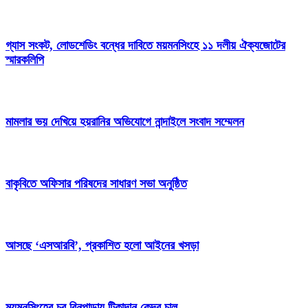
গ্যাস সংকট, লোডশেডিং বন্ধের দাবিতে ময়মনসিংহে ১১ দলীয় ঐক্যজোটের
স্মারকলিপি
মামলার ভয় দেখিয়ে হয়রানির অভিযোগে নান্দাইলে সংবাদ সম্মেলন
বাকৃবিতে অফিসার পরিষদের সাধারণ সভা অনুষ্ঠিত
আসছে ‘এসআরবি’, প্রকাশিত হলো আইনের খসড়া
ময়মনসিংহের চর বিনপাড়ায় টিকাদান কেন্দ্র চালু