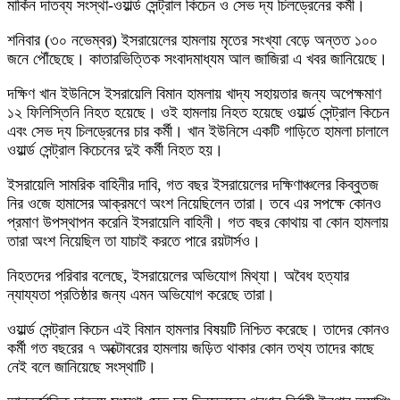
মার্কিন দাতব্য সংস্থা-ওয়ার্ল্ড সেন্ট্রাল কিচেন ও সেভ দ্য চিলড্রেনের কর্মী।
শনিবার (৩০ নভেম্বর) ইসরায়েলের হামলায় মৃতের সংখ্যা বেড়ে অন্তত ১০০
জনে পৌঁছেছে। কাতারভিত্তিক সংবাদমাধ্যম আল জাজিরা এ খবর জানিয়েছে।
দক্ষিণ খান ইউনিসে ইসরায়েলি বিমান হামলায় খাদ্য সহায়তার জন্য অপেক্ষমাণ
১২ ফিলিস্তিনি নিহত হয়েছে। ওই হামলায় নিহত হয়েছে ওয়ার্ল্ড সেন্ট্রাল কিচেন
এবং সেভ দ্য চিলড্রেনের চার কর্মী। খান ইউনিসে একটি গাড়িতে হামলা চালালে
ওয়ার্ল্ড সেন্ট্রাল কিচেনের দুই কর্মী নিহত হয়।
ইসরায়েলি সামরিক বাহিনীর দাবি, গত বছর ইসরায়েলের দক্ষিণাঞ্চলের কিব্বুতজ
নির ওজে হামাসের আক্রমণে অংশ নিয়েছিলেন তারা। তবে এর সপক্ষে কোনও
প্রমাণ উপস্থাপন করেনি ইসরায়েলি বাহিনী। গত বছর কোথায় বা কোন হামলায়
তারা অংশ নিয়েছিল তা যাচাই করতে পারে রয়টার্সও।
নিহতদের পরিবার বলেছে, ইসরায়েলের অভিযোগ মিথ্যা। অবৈধ হত্যার
ন্যায্যতা প্রতিষ্ঠার জন্য এমন অভিযোগ করেছে তারা।
ওয়ার্ল্ড সেন্ট্রাল কিচেন এই বিমান হামলার বিষয়টি নিশ্চিত করেছে। তাদের কোনও
কর্মী গত বছরের ৭ অক্টোবরের হামলায় জড়িত থাকার কোন তথ্য তাদের কাছে
নেই বলে জানিয়েছে সংস্থাটি।