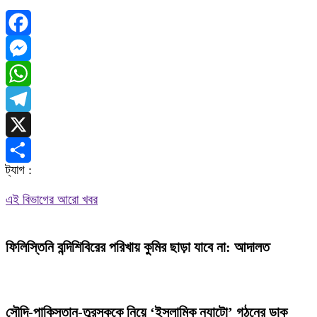
Facebook
Messenger
WhatsApp
Telegram
X
ট্যাগ :
Share
এই বিভাগের আরো খবর
ফিলিস্তিনি বন্দিশিবিরের পরিখায় কুমির ছাড়া যাবে না: আদালত
সৌদি-পাকিস্তান-তুরস্ককে নিয়ে ‘ইসলামিক ন্যাটো’ গঠনের ডাক