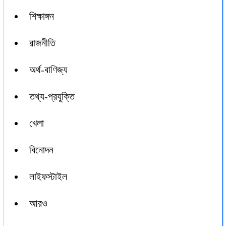
শিক্ষাঙ্গন
রাজনীতি
অর্থ-বাণিজ্য
তথ্য-প্রযুক্তি
খেলা
বিনোদন
লাইফস্টাইল
আরও