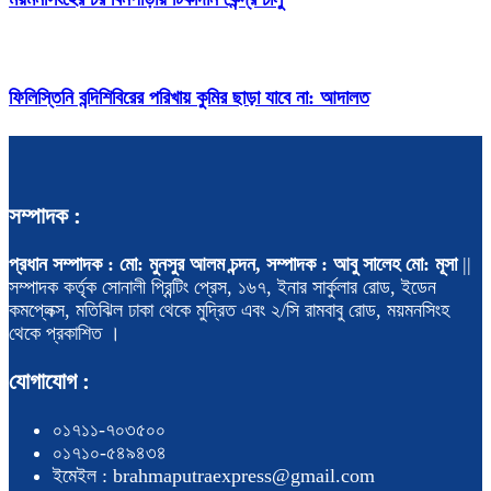
ফিলিস্তিনি বন্দিশিবিরের পরিখায় কুমির ছাড়া যাবে না: আদালত
সম্পাদক :
প্রধান সম্পাদক : মো: মুনসুর আলম চন্দন, সম্পাদক : আবু সালেহ মো: মূসা
||
সম্পাদক কর্তৃক সোনালী প্রিন্টিং প্রেস, ১৬৭, ইনার সার্কুলার রোড, ইডেন
কমপ্লেক্স, মতিঝিল ঢাকা থেকে মুদ্রিত এবং ২/সি রামবাবু রোড, ময়মনসিংহ
থেকে প্রকাশিত ।
যোগাযোগ :
০১৭১১-৭০৩৫০০
০১৭১০-৫৪৯৪৩৪
ইমেইল : brahmaputraexpress@gmail.com